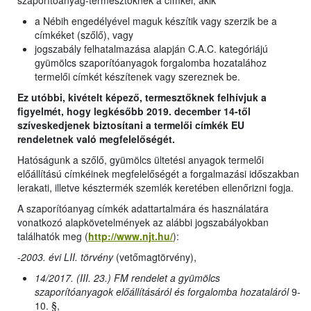
szaporítóanyag-termesztőknek a címkéi, akik
a Nébih engedélyével maguk készítik vagy szerzik be a
címkéket (szőlő), vagy
jogszabály felhatalmazása alapján C.A.C. kategóriájú
gyümölcs szaporítóanyagok forgalomba hozatalához
termelői címkét készítenek vagy szereznek be.
Ez utóbbi, kivételt képező, termesztőknek felhívjuk a
figyelmét, hogy legkésőbb 2019. december 14-től
szíveskedjenek biztosítani a termelői címkék EU
rendeletnek való megfelelőségét.
Hatóságunk a szőlő, gyümölcs ültetési anyagok termelői
előállítású címkéinek megfelelőségét a forgalmazási időszakban
lerakati, illetve késztermék szemlék keretében ellenőrizni fogja.
A szaporítóanyag címkék adattartalmára és használatára
vonatkozó alapkövetelmények az alábbi jogszabályokban
találhatók meg (
http://www.njt.hu/
):
-
2003. évi LII. törvény
(vetőmagtörvény),
14/2017. (III. 23.) FM rendelet a gyümölcs
szaporítóanyagok előállításáról és forgalomba hozataláról
9-
10. §,