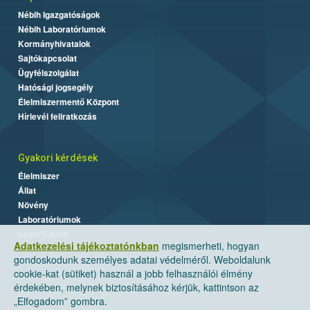
Nébih Igazgatóságok
Nébih Laboratóriumok
Kormányhivatalok
Sajtókapcsolat
Ügyfélszolgálat
Hatósági jogsegély
Élelmiszermentő Központ
Hírlevél feliratkozás
Gyakori kérdések
Élelmiszer
Állat
Növény
Laboratóriumok
Labor/Egyéb
Adatkezelési tájékoztatónkban
megismerheti, hogyan
gondoskodunk személyes adatai védelméről. Weboldalunk
cookie-kat (sütiket) használ a jobb felhasználói élmény
érdekében, melynek biztosításához kérjük, kattintson az
„Elfogadom” gombra.