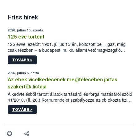
C.A.C. gyümölcs oltvány termelői címkéje fehér
Friss hírek
EU zászlóval – minta
2026. július 15, szerda
125 éve történt
125 évvel ezelőtt 1901. július 15-én, költözött be – igaz, még
csak részben – a budapesti m. kir. állami vetőmagvizsgáló
állomás a Kis Rókus utca 15. szám alatti, Czigler Győző által
TOVÁBB >
tervezett új épületébe.
2026. július 6, hétfő
Az ebek viselkedésének megítélésében jártas
szakértők listája
A kedvtelésből tartott állatok tartásáról és forgalmazásáról szóló
41/2010. (II. 26.) Korm.rendelet szabályozza az eb okozta fizikai
sérülés, illetve ennek veszélye keletkezésekor felmerülő
TOVÁBB >
hatósági feladatokat, valamint a veszélyes eb tartását és annak
engedélyezését. Ezen eljárások során szükség esetén be kell
vonni az ebek viselkedésének megítélésében jártas szakértőt.