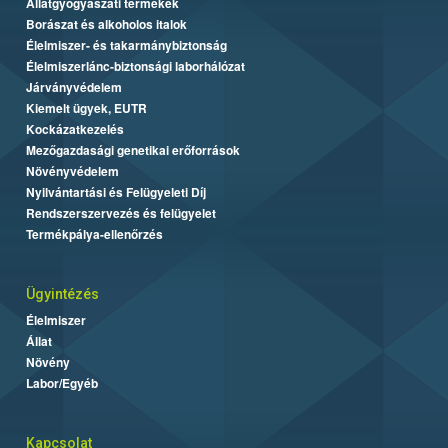
Állatgyógyászati termékek
Borászat és alkoholos italok
Élelmiszer- és takarmánybiztonság
Élelmiszerlánc-biztonsági laborhálózat
Járványvédelem
Kiemelt ügyek, EUTR
Kockázatkezelés
Mezőgazdasági genetikai erőforrások
Növényvédelem
Nyilvántartási és Felügyeleti Díj
Rendszerszervezés és felügyelet
Termékpálya-ellenőrzés
Ügyintézés
Élelmiszer
Állat
Növény
Labor/Egyéb
Kapcsolat