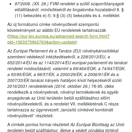
87/2006. (XII. 28.) FVM rendelet a szőlő szaporítóanyagok
előállításáról, minősítéséről és forgalomba hozataláról
8. §
(11) bekezdés e)-f); 9.§ (3)-(5) bekezdés és 4. melléklet.
Az új formátumú címke növényútlevél szempontú
követelményeit az alábbi EU rendeletek tartalmazzák
(
https://eur-lex.europa.eu/advanced-search-form.html?
qid=1563375962763&action=update
):
Az Európai Parlament és a Tanács (EU) növénykárosítókkal
szembeni védekező intézkedésekről, a 228/2013/EU, a
652/2014/EU és az 1143/2014/EU európai parlamenti és tanácsi
rendelet módosításáról, valamint a 69/464/EGK, a 74/647/EGK,
a 93/85/EGK, a 98/57/EK, a 2000/29/EK, a 2006/91/EK és a
2007/33/EK tanácsi irányelv hatályon kívül helyezéséről szóló
2016/2031 rendeletének (2016. október 26.)
78-95. cikke
rendelkezik a növényeknek, növényi termékeknek és egyéb
anyagoknak az Unió területén belüli szállításához előírt
növényútlevelekről, és a rendelet VII. mellékletének C része
tartalmazza az úgynevezett „tanúsító címkével kombinált
növényútlevél” részleteit.
A címkék pontos formai részleteit
Az Európai Bizottság az Unió
területén belüli szállításhoz, illetve a védett zónákba történő