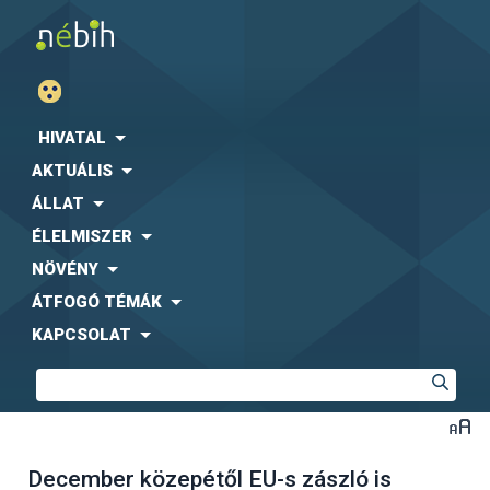
HIVATAL
AKTUÁLIS
ÁLLAT
ÉLELMISZER
NÖVÉNY
ÁTFOGÓ TÉMÁK
KAPCSOLAT
December közepétől EU-s zászló is