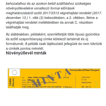
behozatalhoz és az azokon belüli szállításhoz szükséges
növényútlevelekre vonatkozó formai előírások
meghatározásáról szóló 2017/2313 végrehajtási rendelet (2017.
december 13.)
1. cikk (3) bekezdésben, a 2. cikkben, illetve a
végrehajtási rendelet mellékletében és annak C. részében
találhatják meg.
Az alábbiakban, példaként, szemléltetjük több típusú gyümölcs
és szőlő szaporítóanyag címke kötelező tartalmát és új
formátumát. A példák csak tájékoztató jellegűek és nem tükrözik
a címkék pontos méretét.
Növényútlevél minták