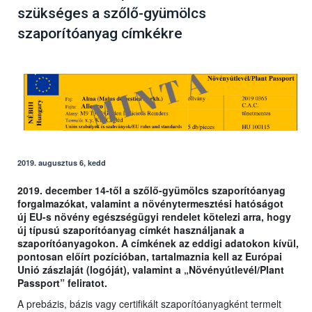
szükséges a szőlő-gyümölcs
szaporítóanyag címkékre
2019. augusztus 6, kedd
2019. december 14-től a szőlő-gyümölcs szaporítóanyag
forgalmazókat, valamint a növénytermesztési hatóságot
új EU-s növény egészségügyi rendelet kötelezi arra, hogy
új típusú szaporítóanyag címkét használjanak a
szaporítóanyagokon. A címkének az eddigi adatokon kívül,
pontosan előírt pozícióban, tartalmaznia kell az Európai
Unió zászlaját (logóját), valamint a „Növényútlevél/Plant
Passport” feliratot.
A prebázis, bázis vagy certifikált szaporítóanyagként termelt