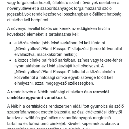
vagy forgalomba hozott, ültetésre szánt növények esetében a
növényútlevelet a szaporítóanyagok forgalmazásról szóló
jogszabályok rendelkezéseivel összhangban előállított hatósági
címkébe kell beépíteni.
A növényútlevéllel közös címkének az eddigieken kívül a
következő elemeket is tartalmaznia kell:
a közös címke jobb felső sarkában fel kell tüntetni
„Növényútlevél/Plant Passport” kifejezést (ferde törtvonallal
elválasztva, macskaköröm nélkül);
a közös címke bal felső sarkában, színes vagy fekete-fehér
nyomtatásban az Unió zászlaját kell elhelyezni. A
„Növényútlevél/Plant Passport” feliratot a közös címkén
közvetlenül a hatósági címke egyéb szövege fölött kell
elhelyezni, azzal megegyező szélességben.
A rendelkezés a Nébih hatósági címkékre és
a termelői
címkékre egyaránt vonatkozik
.
A Nébih a certifikációs rendszerben előállított gyümölcs és szőlő
szaporítóanyagok esetén biztosítja az őszi értékesítési idénytől
kezdve a szőlő és gyümölcs szaporítóanyagok megfelelő
tartalmú és formátumú címkéjét. Kivételt képeznek azoknak a