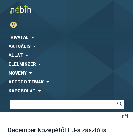
HIVATAL
AKTUÁLIS
ÁLLAT
ÉLELMISZER
NÖVÉNY
ÁTFOGÓ TÉMÁK
KAPCSOLAT
December közepétől EU-s zászló is