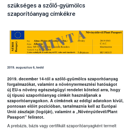
szükséges a szőlő-gyümölcs
szaporítóanyag címkékre
2019. augusztus 6, kedd
2019. december 14-től a szőlő-gyümölcs szaporítóanyag
forgalmazókat, valamint a növénytermesztési hatóságot
új EU-s növény egészségügyi rendelet kötelezi arra, hogy
új típusú szaporítóanyag címkét használjanak a
szaporítóanyagokon. A címkének az eddigi adatokon kívül,
pontosan előírt pozícióban, tartalmaznia kell az Európai
Unió zászlaját (logóját), valamint a „Növényútlevél/Plant
Passport” feliratot.
A prebázis, bázis vagy certifikált szaporítóanyagként termelt