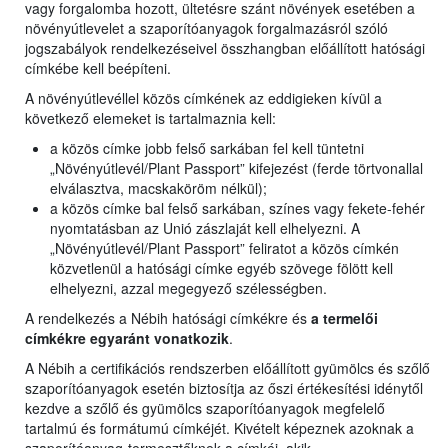
vagy forgalomba hozott, ültetésre szánt növények esetében a
növényútlevelet a szaporítóanyagok forgalmazásról szóló
jogszabályok rendelkezéseivel összhangban előállított hatósági
címkébe kell beépíteni.
A növényútlevéllel közös címkének az eddigieken kívül a
következő elemeket is tartalmaznia kell:
a közös címke jobb felső sarkában fel kell tüntetni
„Növényútlevél/Plant Passport” kifejezést (ferde törtvonallal
elválasztva, macskaköröm nélkül);
a közös címke bal felső sarkában, színes vagy fekete-fehér
nyomtatásban az Unió zászlaját kell elhelyezni. A
„Növényútlevél/Plant Passport” feliratot a közös címkén
közvetlenül a hatósági címke egyéb szövege fölött kell
elhelyezni, azzal megegyező szélességben.
A rendelkezés a Nébih hatósági címkékre és
a termelői
címkékre egyaránt vonatkozik
.
A Nébih a certifikációs rendszerben előállított gyümölcs és szőlő
szaporítóanyagok esetén biztosítja az őszi értékesítési idénytől
kezdve a szőlő és gyümölcs szaporítóanyagok megfelelő
tartalmú és formátumú címkéjét. Kivételt képeznek azoknak a