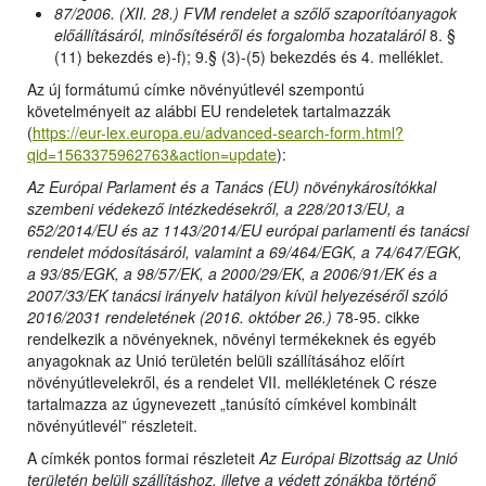
87/2006. (XII. 28.) FVM rendelet a szőlő szaporítóanyagok
előállításáról, minősítéséről és forgalomba hozataláról
8. §
(11) bekezdés e)-f); 9.§ (3)-(5) bekezdés és 4. melléklet.
Az új formátumú címke növényútlevél szempontú
követelményeit az alábbi EU rendeletek tartalmazzák
(
https://eur-lex.europa.eu/advanced-search-form.html?
qid=1563375962763&action=update
):
Az Európai Parlament és a Tanács (EU) növénykárosítókkal
szembeni védekező intézkedésekről, a 228/2013/EU, a
652/2014/EU és az 1143/2014/EU európai parlamenti és tanácsi
rendelet módosításáról, valamint a 69/464/EGK, a 74/647/EGK,
a 93/85/EGK, a 98/57/EK, a 2000/29/EK, a 2006/91/EK és a
2007/33/EK tanácsi irányelv hatályon kívül helyezéséről szóló
2016/2031 rendeletének (2016. október 26.)
78-95. cikke
rendelkezik a növényeknek, növényi termékeknek és egyéb
anyagoknak az Unió területén belüli szállításához előírt
növényútlevelekről, és a rendelet VII. mellékletének C része
tartalmazza az úgynevezett „tanúsító címkével kombinált
növényútlevél” részleteit.
A címkék pontos formai részleteit
Az Európai Bizottság az Unió
területén belüli szállításhoz, illetve a védett zónákba történő