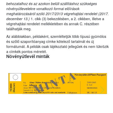
behozatalhoz és az azokon belüli szállításhoz szükséges
növényútlevelekre vonatkozó formai előírások
meghatározásáról szóló 2017/2313 végrehajtási rendelet (2017.
december 13.)
1. cikk (3) bekezdésben, a 2. cikkben, illetve a
végrehajtási rendelet mellékletében és annak C. részében
találhatják meg.
Az alábbiakban, példaként, szemléltetjük több típusú gyümölcs
és szőlő szaporítóanyag címke kötelező tartalmát és új
formátumát. A példák csak tájékoztató jellegűek és nem tükrözik
a címkék pontos méretét.
Növényútlevél minták