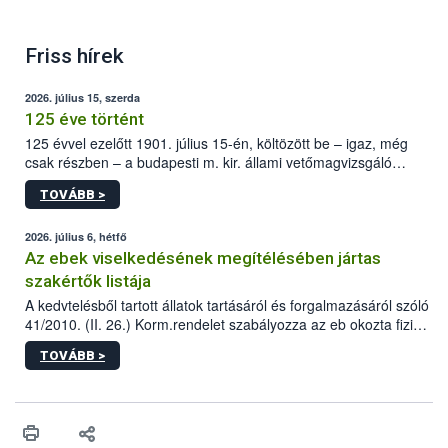
C.A.C. gyümölcs oltvány termelői címkéje fehér
Friss hírek
EU zászlóval – minta
2026. július 15, szerda
125 éve történt
125 évvel ezelőtt 1901. július 15-én, költözött be – igaz, még
csak részben – a budapesti m. kir. állami vetőmagvizsgáló
állomás a Kis Rókus utca 15. szám alatti, Czigler Győző által
TOVÁBB >
tervezett új épületébe.
2026. július 6, hétfő
Az ebek viselkedésének megítélésében jártas
szakértők listája
A kedvtelésből tartott állatok tartásáról és forgalmazásáról szóló
41/2010. (II. 26.) Korm.rendelet szabályozza az eb okozta fizikai
sérülés, illetve ennek veszélye keletkezésekor felmerülő
TOVÁBB >
hatósági feladatokat, valamint a veszélyes eb tartását és annak
engedélyezését. Ezen eljárások során szükség esetén be kell
vonni az ebek viselkedésének megítélésében jártas szakértőt.