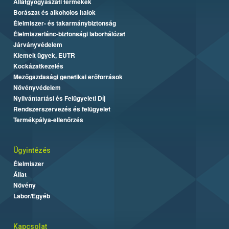
Állatgyógyászati termékek
Borászat és alkoholos italok
Élelmiszer- és takarmánybiztonság
Élelmiszerlánc-biztonsági laborhálózat
Járványvédelem
Kiemelt ügyek, EUTR
Kockázatkezelés
Mezőgazdasági genetikai erőforrások
Növényvédelem
Nyilvántartási és Felügyeleti Díj
Rendszerszervezés és felügyelet
Termékpálya-ellenőrzés
Ügyintézés
Élelmiszer
Állat
Növény
Labor/Egyéb
Kapcsolat