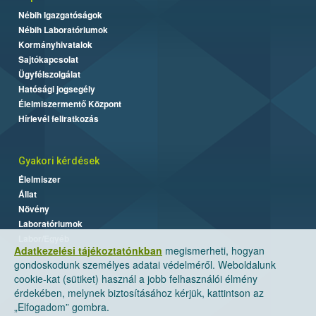
Nébih Igazgatóságok
Nébih Laboratóriumok
Kormányhivatalok
Sajtókapcsolat
Ügyfélszolgálat
Hatósági jogsegély
Élelmiszermentő Központ
Hírlevél feliratkozás
Gyakori kérdések
Élelmiszer
Állat
Növény
Laboratóriumok
Labor/Egyéb
Adatkezelési tájékoztatónkban
megismerheti, hogyan
gondoskodunk személyes adatai védelméről. Weboldalunk
cookie-kat (sütiket) használ a jobb felhasználói élmény
érdekében, melynek biztosításához kérjük, kattintson az
„Elfogadom” gombra.