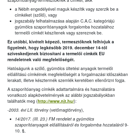
szaporítóanyag-termesztőknek a címkéi, akik
a Nébih engedélyével maguk készítik vagy szerzik be a
címkéket (szőlő), vagy
jogszabály felhatalmazása alapján C.A.C. kategóriájú
gyümölcs szaporítóanyagok forgalomba hozatalához
termelői címkét készítenek vagy szereznek be.
Ez utóbbi, kivételt képező, termesztőknek felhívjuk a
figyelmét, hogy legkésőbb 2019. december 14-től
szíveskedjenek biztosítani a termelői címkék EU
rendeletnek való megfelelőségét.
Hatóságunk a szőlő, gyümölcs ültetési anyagok termelői
előállítású címkéinek megfelelőségét a forgalmazási időszakban
lerakati, illetve késztermék szemlék keretében ellenőrizni fogja.
A szaporítóanyag címkék adattartalmára és használatára
vonatkozó alapkövetelmények az alábbi jogszabályokban
találhatók meg (
http://www.njt.hu/
):
-
2003. évi LII. törvény
(vetőmagtörvény),
14/2017. (III. 23.) FM rendelet a gyümölcs
szaporítóanyagok előállításáról és forgalomba hozataláról
9-
10. §,