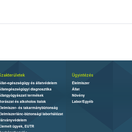
Szakterületek
Ügyintézés
Állat-egészségügy és állatvédelem
Élelmiszer
Állategészségügyi diagnosztika
Állat
Állatgyógyászati termékek
Növény
Borászat és alkoholos italok
Labor/Egyéb
Élelmiszer- és takarmánybiztonság
Élelmiszerlánc-biztonsági laborhálózat
Járványvédelem
Kiemelt ügyek, EUTR