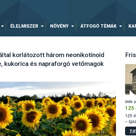
ÉLELMISZER
NÖVÉNY
ÁTFOGÓ TÉMÁK
KA
által korlátozott három neonikotinoid
Fris
e, kukorica és napraforgó vetőmagok
2026. j
125 
125 é
– iga
állam
TO
15. sz