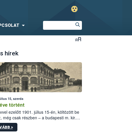
PCSOLAT
s hírek
úlius 15, szerda
éve történt
vvel ezelőtt 1901. július 15-én, költözött be
z, még csak részben – a budapesti m. kir.
i vetőmagvizsgáló állomás a Kis Rókus utca
VÁBB >
ám alatti, Czigler Győző által tervezett új