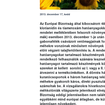
2013. december 17, kedd
Az Európai Bizottság által kibocsátott 4
klotianidin és tiametoxám hatóanyagokk
rendelet mellékletében felsorolt növénye
mák) esetében 2013. december 1-je után ti
gabonafélék csávázott vetőmagjainak for
méhekre vonzónak minősített növények v
előtt végzett talajfertőtlenítés is. A ren
hatóanyagokat tartalmazó készítmények 
rendelkező felhasználók számára lesznek 
hatóanyagot tartalmazó készítmények kö
szereket át kellett sorolni az I. vagy a I
átvezetni a termékcímkéken. A döntés há
kutatócsoportok e három hatóanyag tekin
méhekre gyakorolt káros, direkt pusztul
számoltak be. A vizsgálatokra hivatkozv
méhkolóniák világszerte jelentkező elné
Bizottság eddigi jelentéseiben nem talál
egyébként mind európai átlagban, de 
jelentősen növekedett.