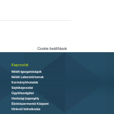
Cookie beállítások
Kapcsolat
Nébih Igazgatóságok
Nébih Laboratóriumok
Kormányhivatalok
Sajtókapcsolat
Ügyfélszolgálat
Hatósági jogsegély
Élelmiszermentő Központ
Hírlevél feliratkozás