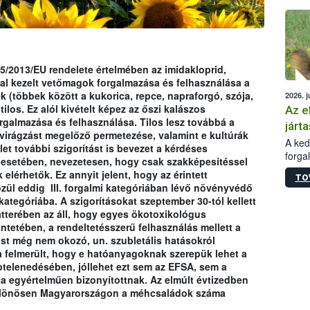
épüle
85/2013/EU rendelete értelmében az imidakloprid,
al kezelt vetőmagok forgalmazása és felhasználása a
k (többek között a kukorica, repce, napraforgó, szója,
2026. j
los. Ez alól kivételt képez az őszi kalászos
Az e
galmazása és felhasználása. Tilos lesz továbbá a
járta
irágzást megelőző permetezése, valamint e kultúrák
A kedv
delet további szigorítást is bevezet a kérdéses
forga
esetében, nevezetesen, hogy csak szakképesítéssel
Korm.
elérhetők. Ez annyit jelent, hogy az érintett
TO
sérül
zül eddig III. forgalmi kategóriában lévő növényvédő
felme
I. kategóriába. A szigorításokat szeptember 30-tól kellett
veszé
tterében az áll, hogy egyes ökotoxikológus
Ezen 
tetében, a rendeltetésszerű felhasználás mellett a
vonni
ást még nem okozó, un. szubletális hatásokról
jártas
a felmerült, hogy e hatóanyagoknak szerepük lehet a
ptelenedésében, jóllehet ezt sem az EFSA, sem a
ta egyértelműen bizonyítottnak. Az elmúlt évtizedben
különösen Magyarországon a méhcsaládok száma