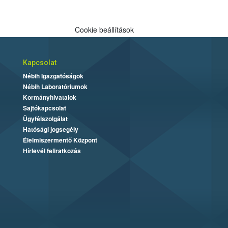
Cookie beállítások
Kapcsolat
Nébih Igazgatóságok
Nébih Laboratóriumok
Kormányhivatalok
Sajtókapcsolat
Ügyfélszolgálat
Hatósági jogsegély
Élelmiszermentő Központ
Hírlevél feliratkozás