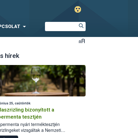
PCSOLAT
s hírek
únius 25, csütörtök
laszrizling bizonyított a
ermenta tesztjén
permenta nyári terméktesztjén
rizlingeket vizsgáltak a Nemzeti
iszerlánc-biztonsági Hivatal (Nébih)