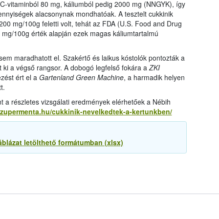
, C-vitaminból 80 mg, káliumból pedig 2000 mg (NNGYK), így
rangs
össze
nnyiségek alacsonynak mondhatóak. A tesztelt cukkinik
a Nébi
200 mg/100g feletti volt, tehát az FDA (U.S. Food and Drug
a növ
0 mg/100g érték alapján ezek magas káliumtartalmú
 sem maradhatott el. Szakértő és laikus kóstolók pontozták a
t ki a végső rangsor. A dobogó legfelső fokára a
ZKI
zést ért el a
Gartenland Green Machine
, a harmadik helyen
t.
t a részletes vizsgálati eredmények elérhetőek a Nébih
szupermenta.hu/cukkinik-nevelkedtek-a-kertunkben/
áblázat letölthető formátumban (xlsx)