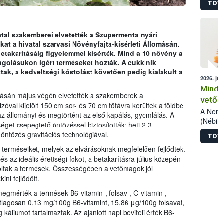
TO
szake
alá”,
vizsg
szemp
atal szakemberei elvetették a Szupermenta nyári
vizsgá
at a hivatal szarvasi Növényfajta-kísérleti Állomásán.
legke
etakarításáig figyelemmel kísérték. Mind a 10 növény a
golásukon ígért terméseket hozták. A cukkinik
ttak, a kedveltségi kóstolást követően pedig kialakult a
2026. j
Mind
omásán május végén elvetették a szakemberek a
vető
val kijelölt 150 cm sor- és 70 cm tőtávra kerültek a földbe
A Nem
az állományt és megtörtént az első kapálás, gyomlálás. A
(Nébi
get csepegtető öntözéssel biztosították: heti 2-3
termé
 öntözés gravitációs technológiával.
TO
fókus
szake
a terméseiket, melyek az elvárásoknak megfelelően fejlődtek.
kapha
és az ideális érettségi fokot, a betakarításra július közepén
vetőm
oltak a termések. Összességében a vetőmagok jól
jogsz
ini fejlődött.
pedig
gmérték a termések B6-vitamin-, folsav-, C-vitamin-,
elege
átlagosan 0,13 mg/100g B6-vitamint, 15,86 μg/100g folsavat,
esetb
áliumot tartalmaztak. Az ajánlott napi beviteli érték B6-
termé