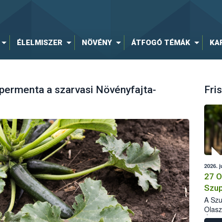
ÉLELMISZER
NÖVÉNY
ÁTFOGÓ TÉMÁK
KA
permenta a szarvasi Növényfajta-
Fris
2026. j
27 O
Szup
A Szu
Olasz
Élelm