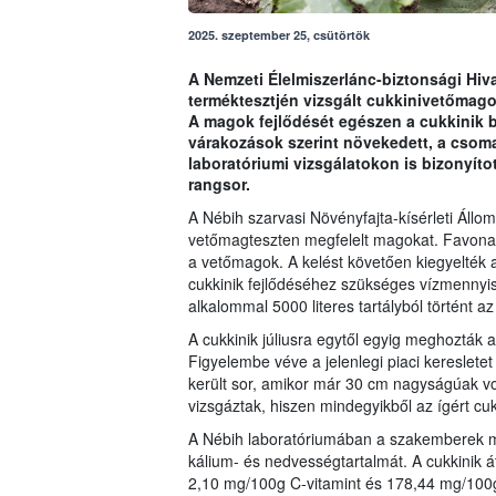
2025. szeptember 25, csütörtök
A Nemzeti Élelmiszerlánc-biztonsági Hiv
terméktesztjén vizsgált cukkinivetőmagok
A magok fejlődését egészen a cukkinik b
várakozások szerint növekedett, a csoma
laboratóriumi vizsgálatokon is bizonyíto
rangsor.
A Nébih szarvasi Növényfajta-kísérleti Áll
vetőmagteszten megfelelt magokat. Favonalzó
a vetőmagok. A kelést követően kiegyelték 
cukkinik fejlődéséhez szükséges vízmennyisé
alkalommal 5000 literes tartályból történt az
A cukkinik júliusra egytől egyig meghozták 
Figyelembe véve a jelenlegi piaci keresletet 
került sor, amikor már 30 cm nagyságúak v
vizsgáztak, hiszen mindegyikből az ígért cukk
A Nébih laboratóriumában a szakemberek me
kálium- és nedvességtartalmát. A cukkinik 
2,10 mg/100g C-vitamint és 178,44 mg/100g k