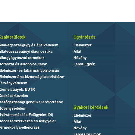
Szakterületek
Ügyintézés
Állat-egészségügy és állatvédelem
Élelmiszer
Állategészségügyi diagnosztika
Állat
Állatgyógyászati termékek
Növény
Borászat és alkoholos italok
Labor/Egyéb
Élelmiszer- és takarmánybiztonság
Élelmiszerlánc-biztonsági laborhálózat
Járványvédelem
Kiemelt ügyek, EUTR
Kockázatkezelés
Mezőgazdasági genetikai erőforrások
Gyakori kérdések
Növényvédelem
Nyilvántartási és Felügyeleti Díj
Élelmiszer
Rendszerszervezés és felügyelet
Állat
Termékpálya-ellenőrzés
Növény
Laboratóriumok