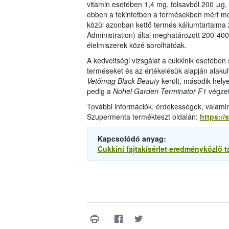
vitamin esetében 1,4 mg, folsavból 200 μg
ebben a tekintetben a termésekben mért me
közül azonban kettő termés káliumtartalma 
Administration) által meghatározott 200-40
élelmiszerek közé sorolhatóak.
A kedveltségi vizsgálat a cukkinik esetében
terméseket és az értékelésük alapján alakul
Vetőmag Black Beauty
került, második helye
pedig a
Nohel Garden Terminator F1
végzet
További információk, érdekességek, valamin
Szupermenta termékteszt oldalán:
https://
Kapcsolódó anyag:
Cukkini fajtakísérlet eredményközlő t