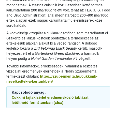
mondhatóak. A tesztelt cukkinik közül azonban kettő termés
káliumtartalma 200 mg/100g feletti volt, tehát az FDA (U.S. Food
and Drug Administration) által meghatározott 200-400 mg/100g
érték alapján ezek magas káliumtartalmú élelmiszerek közé
sorolhatóak.
A kedveltségi vizsgálat a cukkinik esetében sem maradhatott el.
Szakértő és laikus kóstolók pontozták a terméseket és az
értékelésük alapján alakult ki a végső rangsor. A dobogó
legfelső fokára a
ZKI Vetőmag Black Beauty
került, második
helyezést ért el a
Gartenland Green Machine
, a harmadik
helyen pedig a
Nohel Garden Terminator F1
végzett.
További információk, érdekességek, valamint a részletes
vizsgálati eredmények elérhetőek a Nébih Szupermenta
termékteszt oldalán:
https://szupermenta.hu/cukkinik-
nevelkedtek-a-kertunkben/
Kapcsolódó anyag:
Cukkini fajtakísérlet eredményközlő táblázat
letölthető formátumban (xlsx)