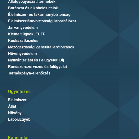
Állatgyógyászati termékek
Borászat és alkoholos italok
Élelmiszer- és takarmánybiztonság
Élelmiszerlánc-biztonsági laborhálózat
Járványvédelem
Kiemelt ügyek, EUTR
Kockázatkezelés
Mezőgazdasági genetikai erőforrások
Növényvédelem
Nyilvántartási és Felügyeleti Díj
Rendszerszervezés és felügyelet
Termékpálya-ellenőrzés
Ügyintézés
Élelmiszer
Állat
Növény
Labor/Egyéb
Kapcsolat