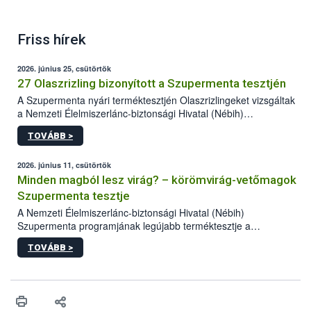
Friss hírek
2026. június 25, csütörtök
27 Olaszrizling bizonyított a Szupermenta tesztjén
A Szupermenta nyári terméktesztjén Olaszrizlingeket vizsgáltak
a Nemzeti Élelmiszerlánc-biztonsági Hivatal (Nébih)
szakemberei. Összesen 27 bor került „nagyító alá”, melyek az
TOVÁBB >
élelmiszerbiztonsági és -minőségi vizsgálatok, valamint a
jelölés-ellenőrzés szempontjából is megfeleltek. A kedveltségi
vizsgálaton az is kiderült, melyek a kóstolók által
2026. június 11, csütörtök
legkedveltebbnek ítélt Olaszrizlingek.
Minden magból lesz virág? – körömvirág-vetőmagok
Szupermenta tesztje
A Nemzeti Élelmiszerlánc-biztonsági Hivatal (Nébih)
Szupermenta programjának legújabb terméktesztje a
körömvirág-vetőmagokra fókuszált. A hatósági vizsgálatokon a
TOVÁBB >
szakemberek 16 kereskedelmi forgalomban kapható terméket
ellenőriztek. Három vetőmagtétel csírázóképessége nem felelt
meg a jogszabályi előírásoknak, egy további termék pedig a
tisztasági követelményeknek nem tett eleget. A hatósági
felügyelők mind a négy esetben eljárást indítottak és elrendelték