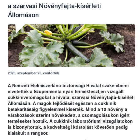
a szarvasi Növényfajta-kísérleti
Állomáson
2025. szeptember 25, csütörtök
A Nemzeti Élelmiszerlánc-biztonsági Hivatal szakemberei
elvetették a Szupermenta nyári terméktesztjén vizsgált
cukkinivetőmagokat a hivatal szarvasi Növényfajta-kísérleti
Állomásán. A magok fejlődését egészen a cukkinik
betakarításáig figyelemmel kísérték. Mind a 10 növény a
várakozások szerint növekedett, a csomagolásukon ígért
terméseket hozták. A cukkinik laboratóriumi vizsgálatokon
is bizonyítottak, a kedveltségi kóstolást követően pedig
kialakult a rangsor.