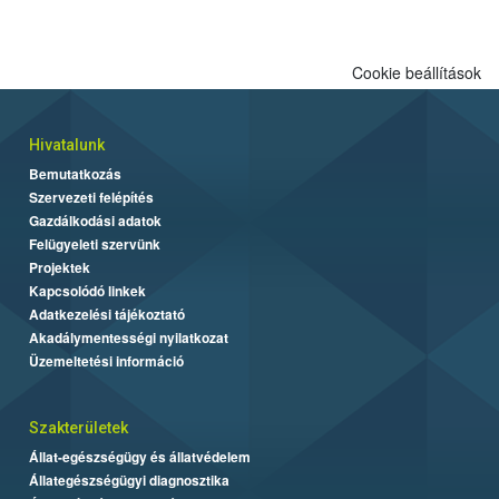
a termékek forgalomból történő kivonását. A végső rangsor a
kedveltségi és a hatósági vizsgálat összesített eredményei
alapján alakult ki. A teszt a Nébih tordasi fajtakísérleti állomásán
Cookie beállítások
folytatódik a növények fejlődésének nyomonkövetésével.
Hivatalunk
Bemutatkozás
Szervezeti felépítés
Gazdálkodási adatok
Felügyeleti szervünk
Projektek
Kapcsolódó linkek
Adatkezelési tájékoztató
Akadálymentességi nyilatkozat
Üzemeltetési információ
Szakterületek
Állat-egészségügy és állatvédelem
Állategészségügyi diagnosztika