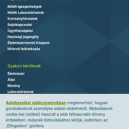
Nébih Igazgatóságok
Nébih Laboratóriumok
Kormányhivatalok
Sajtókapcsolat
Ügyfélszolgálat
Hatósági jogsegély
Élelmiszermentő Központ
Hírlevél feliratkozás
Gyakori kérdések
Élelmiszer
Állat
Növény
Laboratóriumok
Labor/Egyéb
Adatkezelési tájékoztatónkban
megismerheti, hogyan
gondoskodunk személyes adatai védelméről. Weboldalunk
cookie-kat (sütiket) használ a jobb felhasználói élmény
érdekében, melynek biztosításához kérjük, kattintson az
„Elfogadom” gombra.