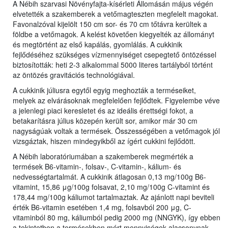
A Nébih szarvasi Növényfajta-kísérleti Állomásán május végén
elvetették a szakemberek a vetőmagteszten megfelelt magokat.
Favonalzóval kijelölt 150 cm sor- és 70 cm tőtávra kerültek a
földbe a vetőmagok. A kelést követően kiegyelték az állományt
és megtörtént az első kapálás, gyomlálás. A cukkinik
fejlődéséhez szükséges vízmennyiséget csepegtető öntözéssel
biztosították: heti 2-3 alkalommal 5000 literes tartályból történt
az öntözés gravitációs technológiával.
A cukkinik júliusra egytől egyig meghozták a terméseiket,
melyek az elvárásoknak megfelelően fejlődtek. Figyelembe véve
a jelenlegi piaci keresletet és az ideális érettségi fokot, a
betakarításra július közepén került sor, amikor már 30 cm
nagyságúak voltak a termések. Összességében a vetőmagok jól
vizsgáztak, hiszen mindegyikből az ígért cukkini fejlődött.
A Nébih laboratóriumában a szakemberek megmérték a
termések B6-vitamin-, folsav-, C-vitamin-, kálium- és
nedvességtartalmát. A cukkinik átlagosan 0,13 mg/100g B6-
vitamint, 15,86 μg/100g folsavat, 2,10 mg/100g C-vitamint és
178,44 mg/100g káliumot tartalmaztak. Az ajánlott napi beviteli
érték B6-vitamin esetében 1,4 mg, folsavból 200 μg, C-
vitaminból 80 mg, káliumból pedig 2000 mg (NNGYK), így ebben
a tekintetben a termésekben mért mennyiségek alacsonynak