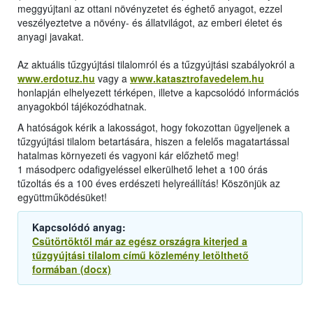
meggyújtani az ottani növényzetet és éghető anyagot, ezzel
veszélyeztetve a növény- és állatvilágot, az emberi életet és
anyagi javakat.
Az aktuális tűzgyújtási tilalomról és a tűzgyújtási szabályokról a
www.erdotuz.hu
vagy a
www.katasztrofavedelem.hu
honlapján elhelyezett térképen, illetve a kapcsolódó információs
anyagokból tájékozódhatnak.
A hatóságok kérik a lakosságot, hogy fokozottan ügyeljenek a
tűzgyújtási tilalom betartására, hiszen a felelős magatartással
hatalmas környezeti és vagyoni kár előzhető meg!
1 másodperc odafigyeléssel elkerülhető lehet a 100 órás
tűzoltás és a 100 éves erdészeti helyreállítás! Köszönjük az
együttműködésüket!
Kapcsolódó anyag:
Csütörtöktől már az egész országra kiterjed a
tűzgyújtási tilalom című közlemény letölthető
formában (docx)