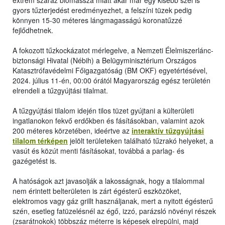
extrém száraz biomassza miatt akár már egy kisebb szél is
gyors tűzterjedést eredményezhet, a felszíni tüzek pedig
könnyen 15-30 méteres lángmagasságú koronatűzzé
fejlődhetnek.
A fokozott tűzkockázatot mérlegelve, a Nemzeti Élelmiszerlánc-
biztonsági Hivatal (Nébih) a Belügyminisztérium Országos
Katasztrófavédelmi Főigazgatóság (BM OKF) egyetértésével,
2024. július 11-én, 00:00 órától Magyarország egész területén
elrendeli a tűzgyújtási tilalmat.
A tűzgyújtási tilalom idején tilos tüzet gyújtani a külterületi
ingatlanokon fekvő erdőkben és fásításokban, valamint azok
200 méteres körzetében, ideértve az
interaktív tűzgyújtási
tilalom térképen
jelölt területeken található tűzrakó helyeket, a
vasút és közút menti fásításokat, továbbá a parlag- és
gazégetést is.
A hatóságok azt javasolják a lakosságnak, hogy a tilalommal
nem érintett belterületen is zárt égésterű eszközöket,
elektromos vagy gáz grillt használjanak, mert a nyitott égésterű
szén, esetleg fatüzelésnél az égő, izzó, parázsló növényi részek
(zsarátnokok) többszáz méterre is képesek elrepülni, majd