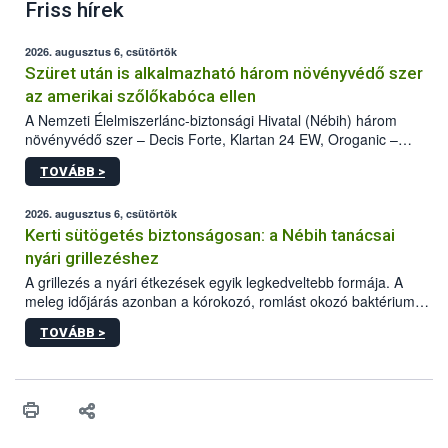
Friss hírek
2026. augusztus 6, csütörtök
Szüret után is alkalmazható három növényvédő szer
az amerikai szőlőkabóca ellen
A Nemzeti Élelmiszerlánc-biztonsági Hivatal (Nébih) három
növényvédő szer – Decis Forte, Klartan 24 EW, Oroganic –
engedélyokiratát módosította, így azok a szüretet követően,
TOVÁBB >
egészen a vesszőérettség (BBCH 91) stádiumáig
felhasználhatóak a szőlőben. A kiterjesztések célja, hogy a korai
érésű szőlőkben is legyen lehetőség a károsító elleni további
2026. augusztus 6, csütörtök
védekezésre. Az Oroganic készítmény kis kiszerelésben kiskerti
Kerti sütögetés biztonságosan: a Nébih tanácsai
felhasználók számára is elérhető és ökológiai termesztésben is
nyári grillezéshez
engedélyezett.
A grillezés a nyári étkezések egyik legkedveltebb formája. A
meleg időjárás azonban a kórokozó, romlást okozó baktériumok
gyorsabb szaporodásának is kedvez. A szabadtéri sütögetés
TOVÁBB >
ezért nem csupán a megfelelő sütési technikáról szól: legalább
ilyen fontos az alapanyagok biztonságos kezelése, az alapvető
higiéniai szabályok betartása, a megfelelő hőkezelés, valamint a
maradékok szakszerű tárolása. A Nemzeti Élelmiszerlánc-
biztonsági Hivatal (Nébih) Oktatási Programja összegyűjtötte a
biztonságos grillezés legfontosabb tudnivalóit.