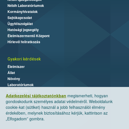
Nébih Laboratóriumok
Kormányhivatalok
Sajtókapcsolat
Ügyfélszolgálat
Hatósági jogsegély
Élelmiszermentő Központ
Hírlevél feliratkozás
Gyakori kérdések
Élelmiszer
Állat
Növény
Laboratóriumok
Labor/Egyéb
Adatkezelési tájékoztatónkban
megismerheti, hogyan
gondoskodunk személyes adatai védelméről. Weboldalunk
cookie-kat (sütiket) használ a jobb felhasználói élmény
érdekében, melynek biztosításához kérjük, kattintson az
„Elfogadom” gombra.