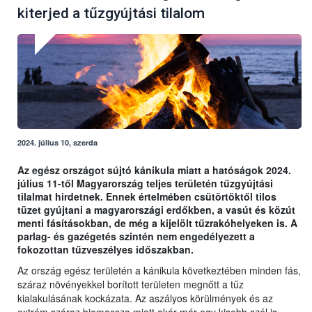
kiterjed a tűzgyújtási tilalom
2024. július 10, szerda
Az egész országot sújtó kánikula miatt a hatóságok 2024.
július 11-től Magyarország teljes területén tűzgyújtási
tilalmat hirdetnek. Ennek értelmében csütörtöktől tilos
tüzet gyújtani a magyarországi erdőkben, a vasút és közút
menti fásításokban, de még a kijelölt tűzrakóhelyeken is. A
parlag- és gazégetés szintén nem engedélyezett a
fokozottan tűzveszélyes időszakban.
Az ország egész területén a kánikula következtében minden fás,
száraz növényekkel borított területen megnőtt a tűz
kialakulásának kockázata. Az aszályos körülmények és az