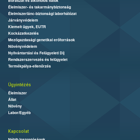
Borászat és alkoholos italok
Élelmiszer- és takarmánybiztonság
Élelmiszerlánc-biztonsági laborhálózat
Járványvédelem
Kiemelt ügyek, EUTR
Kockázatkezelés
Mezőgazdasági genetikai erőforrások
Növényvédelem
Nyilvántartási és Felügyeleti Díj
Rendszerszervezés és felügyelet
Termékpálya-ellenőrzés
Ügyintézés
Élelmiszer
Állat
Növény
Labor/Egyéb
Kapcsolat
Nébih Igazgatóságok