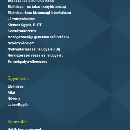
Borászat és alkoholos italok
Élelmiszer- és takarmánybiztonság
Élelmiszerlánc-biztonsági laborhálózat
Járványvédelem
Kiemelt ügyek, EUTR
Kockázatkezelés
Mezőgazdasági genetikai erőforrások
Növényvédelem
Nyilvántartási és Felügyeleti Díj
Rendszerszervezés és felügyelet
Termékpálya-ellenőrzés
Ügyintézés
Élelmiszer
Állat
Növény
Labor/Egyéb
Kapcsolat
Nébih Igazgatóságok