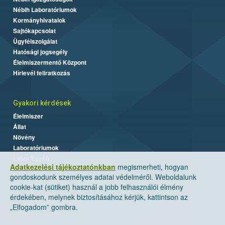
Nébih Laboratóriumok
Kormányhivatalok
Sajtókapcsolat
Ügyfélszolgálat
Hatósági jogsegély
Élelmiszermentő Központ
Hírlevél feliratkozás
Gyakori kérdések
Élelmiszer
Állat
Növény
Laboratóriumok
Labor/Egyéb
Adatkezelési tájékoztatónkban
megismerheti, hogyan
gondoskodunk személyes adatai védelméről. Weboldalunk
cookie-kat (sütiket) használ a jobb felhasználói élmény
érdekében, melynek biztosításához kérjük, kattintson az
„Elfogadom” gombra.