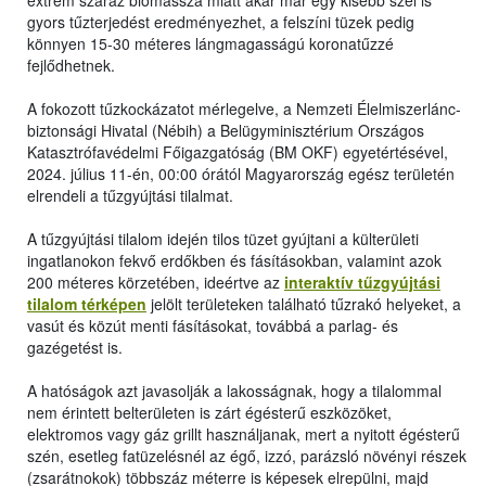
extrém száraz biomassza miatt akár már egy kisebb szél is
gyors tűzterjedést eredményezhet, a felszíni tüzek pedig
könnyen 15-30 méteres lángmagasságú koronatűzzé
fejlődhetnek.
A fokozott tűzkockázatot mérlegelve, a Nemzeti Élelmiszerlánc-
biztonsági Hivatal (Nébih) a Belügyminisztérium Országos
Katasztrófavédelmi Főigazgatóság (BM OKF) egyetértésével,
2024. július 11-én, 00:00 órától Magyarország egész területén
elrendeli a tűzgyújtási tilalmat.
A tűzgyújtási tilalom idején tilos tüzet gyújtani a külterületi
ingatlanokon fekvő erdőkben és fásításokban, valamint azok
200 méteres körzetében, ideértve az
interaktív tűzgyújtási
tilalom térképen
jelölt területeken található tűzrakó helyeket, a
vasút és közút menti fásításokat, továbbá a parlag- és
gazégetést is.
A hatóságok azt javasolják a lakosságnak, hogy a tilalommal
nem érintett belterületen is zárt égésterű eszközöket,
elektromos vagy gáz grillt használjanak, mert a nyitott égésterű
szén, esetleg fatüzelésnél az égő, izzó, parázsló növényi részek
(zsarátnokok) többszáz méterre is képesek elrepülni, majd