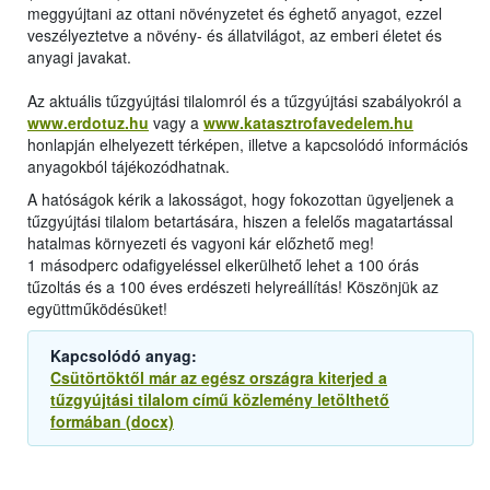
meggyújtani az ottani növényzetet és éghető anyagot, ezzel
veszélyeztetve a növény- és állatvilágot, az emberi életet és
anyagi javakat.
Az aktuális tűzgyújtási tilalomról és a tűzgyújtási szabályokról a
www.erdotuz.hu
vagy a
www.katasztrofavedelem.hu
honlapján elhelyezett térképen, illetve a kapcsolódó információs
anyagokból tájékozódhatnak.
A hatóságok kérik a lakosságot, hogy fokozottan ügyeljenek a
tűzgyújtási tilalom betartására, hiszen a felelős magatartással
hatalmas környezeti és vagyoni kár előzhető meg!
1 másodperc odafigyeléssel elkerülhető lehet a 100 órás
tűzoltás és a 100 éves erdészeti helyreállítás! Köszönjük az
együttműködésüket!
Kapcsolódó anyag:
Csütörtöktől már az egész országra kiterjed a
tűzgyújtási tilalom című közlemény letölthető
formában (docx)