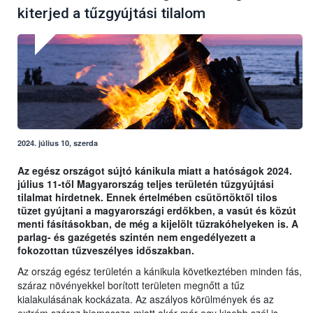
kiterjed a tűzgyújtási tilalom
2024. július 10, szerda
Az egész országot sújtó kánikula miatt a hatóságok 2024.
július 11-től Magyarország teljes területén tűzgyújtási
tilalmat hirdetnek. Ennek értelmében csütörtöktől tilos
tüzet gyújtani a magyarországi erdőkben, a vasút és közút
menti fásításokban, de még a kijelölt tűzrakóhelyeken is. A
parlag- és gazégetés szintén nem engedélyezett a
fokozottan tűzveszélyes időszakban.
Az ország egész területén a kánikula következtében minden fás,
száraz növényekkel borított területen megnőtt a tűz
kialakulásának kockázata. Az aszályos körülmények és az