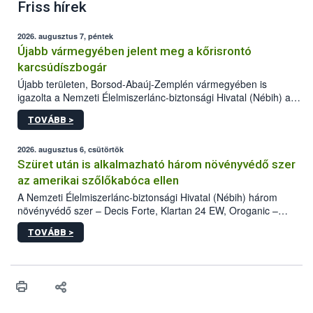
Friss hírek
2026. augusztus 7, péntek
Újabb vármegyében jelent meg a kőrisrontó
karcsúdíszbogár
Újabb területen, Borsod-Abaúj-Zemplén vármegyében is
igazolta a Nemzeti Élelmiszerlánc-biztonsági Hivatal (Nébih) a
kőrisrontó karcsúdíszbogár (Agrilus planipennis) jelenlétét. A
TOVÁBB >
kártevőt nem csak színcsapdában találták meg, de már fertőzött
fában is azonosították. A növényvédelmi szakemberek folytatják
az intenzív felderítést, emellett az intézkedéseket a szlovák
2026. augusztus 6, csütörtök
hatósággal is összehangolják a terjedés megállítása érdekében.
Szüret után is alkalmazható három növényvédő szer
az amerikai szőlőkabóca ellen
A Nemzeti Élelmiszerlánc-biztonsági Hivatal (Nébih) három
növényvédő szer – Decis Forte, Klartan 24 EW, Oroganic –
engedélyokiratát módosította, így azok a szüretet követően,
TOVÁBB >
egészen a vesszőérettség (BBCH 91) stádiumáig
felhasználhatóak a szőlőben. A kiterjesztések célja, hogy a korai
érésű szőlőkben is legyen lehetőség a károsító elleni további
védekezésre. Az Oroganic készítmény kis kiszerelésben kiskerti
felhasználók számára is elérhető és ökológiai termesztésben is
engedélyezett.