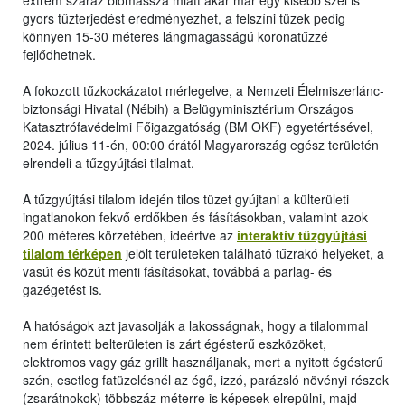
extrém száraz biomassza miatt akár már egy kisebb szél is
gyors tűzterjedést eredményezhet, a felszíni tüzek pedig
könnyen 15-30 méteres lángmagasságú koronatűzzé
fejlődhetnek.
A fokozott tűzkockázatot mérlegelve, a Nemzeti Élelmiszerlánc-
biztonsági Hivatal (Nébih) a Belügyminisztérium Országos
Katasztrófavédelmi Főigazgatóság (BM OKF) egyetértésével,
2024. július 11-én, 00:00 órától Magyarország egész területén
elrendeli a tűzgyújtási tilalmat.
A tűzgyújtási tilalom idején tilos tüzet gyújtani a külterületi
ingatlanokon fekvő erdőkben és fásításokban, valamint azok
200 méteres körzetében, ideértve az
interaktív tűzgyújtási
tilalom térképen
jelölt területeken található tűzrakó helyeket, a
vasút és közút menti fásításokat, továbbá a parlag- és
gazégetést is.
A hatóságok azt javasolják a lakosságnak, hogy a tilalommal
nem érintett belterületen is zárt égésterű eszközöket,
elektromos vagy gáz grillt használjanak, mert a nyitott égésterű
szén, esetleg fatüzelésnél az égő, izzó, parázsló növényi részek
(zsarátnokok) többszáz méterre is képesek elrepülni, majd