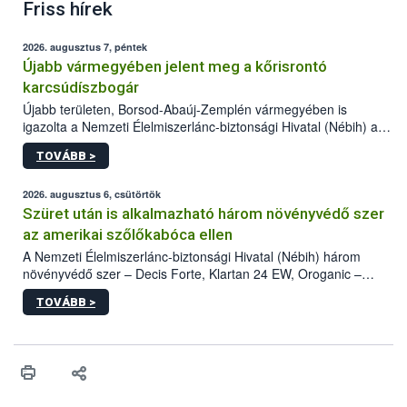
Friss hírek
2026. augusztus 7, péntek
Újabb vármegyében jelent meg a kőrisrontó
karcsúdíszbogár
Újabb területen, Borsod-Abaúj-Zemplén vármegyében is
igazolta a Nemzeti Élelmiszerlánc-biztonsági Hivatal (Nébih) a
kőrisrontó karcsúdíszbogár (Agrilus planipennis) jelenlétét. A
TOVÁBB >
kártevőt nem csak színcsapdában találták meg, de már fertőzött
fában is azonosították. A növényvédelmi szakemberek folytatják
az intenzív felderítést, emellett az intézkedéseket a szlovák
2026. augusztus 6, csütörtök
hatósággal is összehangolják a terjedés megállítása érdekében.
Szüret után is alkalmazható három növényvédő szer
az amerikai szőlőkabóca ellen
A Nemzeti Élelmiszerlánc-biztonsági Hivatal (Nébih) három
növényvédő szer – Decis Forte, Klartan 24 EW, Oroganic –
engedélyokiratát módosította, így azok a szüretet követően,
TOVÁBB >
egészen a vesszőérettség (BBCH 91) stádiumáig
felhasználhatóak a szőlőben. A kiterjesztések célja, hogy a korai
érésű szőlőkben is legyen lehetőség a károsító elleni további
védekezésre. Az Oroganic készítmény kis kiszerelésben kiskerti
felhasználók számára is elérhető és ökológiai termesztésben is
engedélyezett.