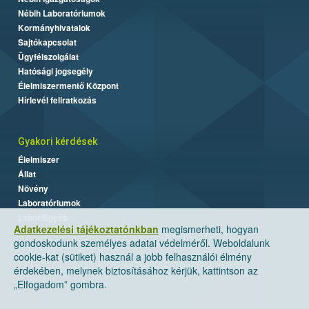
Nébih Laboratóriumok
Kormányhivatalok
Sajtókapcsolat
Ügyfélszolgálat
Hatósági jogsegély
Élelmiszermentő Központ
Hírlevél feliratkozás
Gyakori kérdések
Élelmiszer
Állat
Növény
Laboratóriumok
Labor/Egyéb
Adatkezelési tájékoztatónkban
megismerheti, hogyan
gondoskodunk személyes adatai védelméről. Weboldalunk
cookie-kat (sütiket) használ a jobb felhasználói élmény
érdekében, melynek biztosításához kérjük, kattintson az
„Elfogadom” gombra.