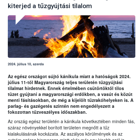
kiterjed a tűzgyújtási tilalom
2024. július 10, szerda
Az egész országot sújtó kánikula miatt a hatóságok 2024.
július 11-től Magyarország teljes területén tűzgyújtási
tilalmat hirdetnek. Ennek értelmében csütörtöktől tilos
tüzet gyújtani a magyarországi erdőkben, a vasút és közút
menti fásításokban, de még a kijelölt tűzrakóhelyeken is. A
parlag- és gazégetés szintén nem engedélyezett a
fokozottan tűzveszélyes időszakban.
Az ország egész területén a kánikula következtében minden fás,
száraz növényekkel borított területen megnőtt a tűz
kialakulásának kockázata. Az aszályos körülmények és az