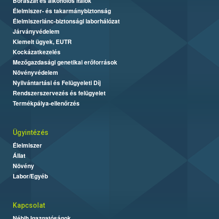
Borászat és alkoholos italok
Élelmiszer- és takarmánybiztonság
Élelmiszerlánc-biztonsági laborhálózat
Járványvédelem
Kiemelt ügyek, EUTR
Kockázatkezelés
Mezőgazdasági genetikai erőforrások
Növényvédelem
Nyilvántartási és Felügyeleti Díj
Rendszerszervezés és felügyelet
Termékpálya-ellenőrzés
Ügyintézés
Élelmiszer
Állat
Növény
Labor/Egyéb
Kapcsolat
Nébih Igazgatóságok