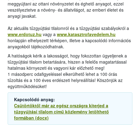
meggyújtani az ottani növényzetet és éghető anyagot, ezzel
veszélyeztetve a növény- és állatvilágot, az emberi életet és
anyagi javakat.
Az aktuális tűzgyújtási tilalomról és a tűzgyújtási szabályokról a
www.erdotuz.hu
vagy a
www.katasztrofavedelem.hu
honlapján elhelyezett térképen, illetve a kapcsolódó információs
anyagokból tájékozódhatnak.
A hatóságok kérik a lakosságot, hogy fokozottan ügyeljenek a
tűzgyújtási tilalom betartására, hiszen a felelős magatartással
hatalmas környezeti és vagyoni kár előzhető meg!
1 másodperc odafigyeléssel elkerülhető lehet a 100 órás
tűzoltás és a 100 éves erdészeti helyreállítás! Köszönjük az
együttműködésüket!
Kapcsolódó anyag:
Csütörtöktől már az egész országra kiterjed a
tűzgyújtási tilalom című közlemény letölthető
formában (docx)