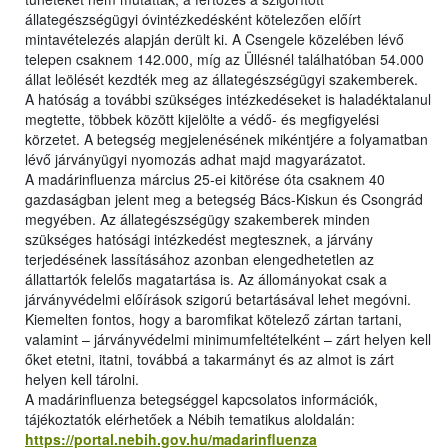
állategészségügyi óvintézkedésként kötelezően előírt
mintavételezés alapján derült ki. A Csengele közelében lévő
telepen csaknem 142.000, míg az Üllésnél találhatóban 54.000
állat leölését kezdték meg az állategészségügyi szakemberek.
A hatóság a további szükséges intézkedéseket is haladéktalanul
megtette, többek között kijelölte a védő- és megfigyelési
körzetet. A betegség megjelenésének mikéntjére a folyamatban
lévő járványügyi nyomozás adhat majd magyarázatot.
A madárinfluenza március 25-ei kitörése óta csaknem 40
gazdaságban jelent meg a betegség Bács-Kiskun és Csongrád
megyében. Az állategészségügy szakemberek minden
szükséges hatósági intézkedést megtesznek, a járvány
terjedésének lassításához azonban elengedhetetlen az
állattartók felelős magatartása is. Az állományokat csak a
járványvédelmi előírások szigorú betartásával lehet megóvni.
Kiemelten fontos, hogy a baromfikat kötelező zártan tartani,
valamint – járványvédelmi minimumfeltételként – zárt helyen kell
őket etetni, itatni, továbbá a takarmányt és az almot is zárt
helyen kell tárolni.
A madárinfluenza betegséggel kapcsolatos információk,
tájékoztatók elérhetőek a Nébih tematikus aloldalán:
https://portal.nebih.gov.hu/madarinfluenza