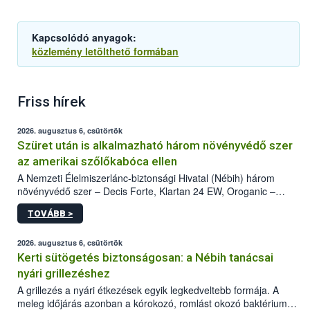
Kapcsolódó anyagok:
közlemény letölthető formában
Friss hírek
2026. augusztus 6, csütörtök
Szüret után is alkalmazható három növényvédő szer
az amerikai szőlőkabóca ellen
A Nemzeti Élelmiszerlánc-biztonsági Hivatal (Nébih) három
növényvédő szer – Decis Forte, Klartan 24 EW, Oroganic –
engedélyokiratát módosította, így azok a szüretet követően,
TOVÁBB >
egészen a vesszőérettség (BBCH 91) stádiumáig
felhasználhatóak a szőlőben. A kiterjesztések célja, hogy a korai
érésű szőlőkben is legyen lehetőség a károsító elleni további
2026. augusztus 6, csütörtök
védekezésre. Az Oroganic készítmény kis kiszerelésben kiskerti
Kerti sütögetés biztonságosan: a Nébih tanácsai
felhasználók számára is elérhető és ökológiai termesztésben is
nyári grillezéshez
engedélyezett.
A grillezés a nyári étkezések egyik legkedveltebb formája. A
meleg időjárás azonban a kórokozó, romlást okozó baktériumok