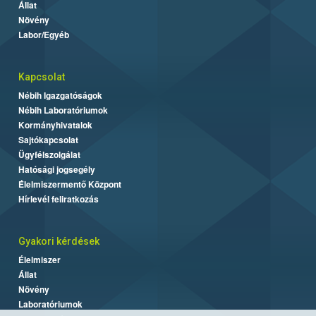
Állat
Növény
Labor/Egyéb
Kapcsolat
Nébih Igazgatóságok
Nébih Laboratóriumok
Kormányhivatalok
Sajtókapcsolat
Ügyfélszolgálat
Hatósági jogsegély
Élelmiszermentő Központ
Hírlevél feliratkozás
Gyakori kérdések
Élelmiszer
Állat
Növény
Laboratóriumok