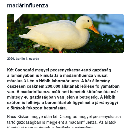
madárinfluenza
2020. április 1, szerda
Két Csongrád megyei pecsenyekacsa-tartó gazdaság
állományában is kimutatta a madárinfluenza vírusát
március 31-én a Nébih laboratóriuma. A két állomány
összesen csaknem 200.000 állatának leölése folyamatban
van. A madárinfluenza múlt heti ismételt kitörése óta már
mintegy 40 gazdaságban van jelen a betegség. A Nébih
ezúton is felhívja a baromfitartók figyelmét a járványügyi
előírások fokozott betartására.
Bács-Kiskun megye után két Csongrád megyei pecsenyekacsa-
tartó gazdaságban is megjelent a madárinfluenza. Az állatok
tüneteket nem mutattak, a fertőzés a szigorított