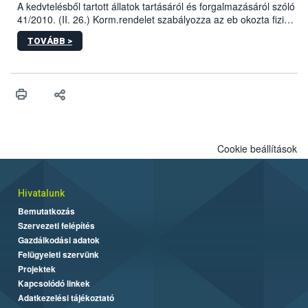
A kedvtelésből tartott állatok tartásáról és forgalmazásáról szóló
41/2010. (II. 26.) Korm.rendelet szabályozza az eb okozta fizikai
sérülés, illetve ennek veszélye keletkezésekor felmerülő
TOVÁBB >
hatósági feladatokat, valamint a veszélyes eb tartását és annak
engedélyezését. Ezen eljárások során szükség esetén be kell
vonni az ebek viselkedésének megítélésében jártas szakértőt.
Cookie beállítások
Hivatalunk
Bemutatkozás
Szervezeti felépítés
Gazdálkodási adatok
Felügyeleti szervünk
Projektek
Kapcsolódó linkek
Adatkezelési tájékoztató