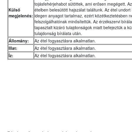
tojásfehérjehabot sütöttek, ami erősen megégett. A
Külső
ételben belesütött hajszálat találtunk. Az étel undort 
megjelenés:
idegen anyagot tartalmaz, ezért közétkeztetésben 
felszolgálhatónak minősítettük. Az érzékszervi bírála
tapasztalt kizáró tulajdonságok miatt befejeztük a kü
tulajdonság bírálata után.
Állomány:
Az étel fogyasztásra alkalmatlan.
Illat:
Az étel fogyasztásra alkalmatlan.
Íz:
Az étel fogyasztásra alkalmatlan.