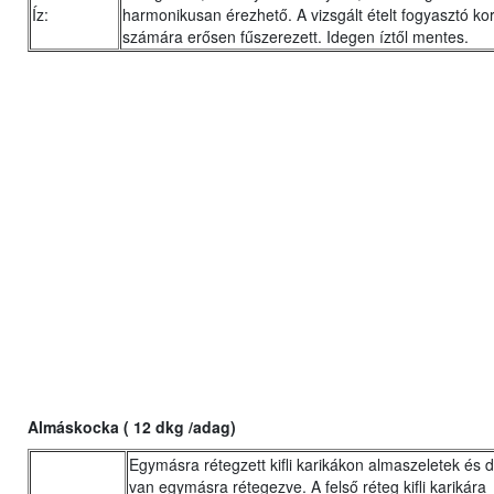
Íz:
harmonikusan érezhető. A vizsgált ételt fogyasztó ko
számára erősen fűszerezett. Idegen íztől mentes.
Almáskocka ( 12 dkg /adag)
Egymásra rétegzett kifli karikákon almaszeletek és d
van egymásra rétegezve. A felső réteg kifli karikára