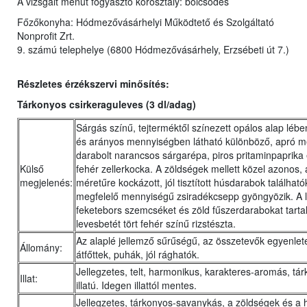
A vizsgált menüt fogyasztó korosztály: bölcsődés
Főzőkonyha:
Hódmezővásárhelyi Működtető és Szolgáltató
Nonprofit Zrt.
9. számú telephelye
(
6800 Hódmezővásárhely, Erzsébeti út 7.)
Részletes érzékszervi minősítés:
Tárkonyos csirkeraguleves (3 dl/adag)
Sárgás színű, tejterméktől színezett opálos alap léb
és arányos mennyiségben látható különböző, apró m
darabolt narancsos sárgarépa, piros pritaminpaprika 
Külső
fehér zellerkocka. A zöldségek mellett közel azonos,
megjelenés:
méretűre kockázott, jól tisztított húsdarabok található
megfelelő mennyiségű zsiradékcsepp gyöngyözik. A 
feketebors szemcséket és zöld fűszerdarabokat tarta
levesbetét tört fehér színű rizstészta.
Az alaplé jellemző sűrűségű, az összetevők egyenlete
Állomány:
átfőttek, puhák, jól rághatók.
Jellegzetes, telt, harmonikus, karakteres-aromás, tá
Illat:
illatú. Idegen illattól mentes.
Jellegzetes, tárkonyos-savanykás, a zöldségek és a 