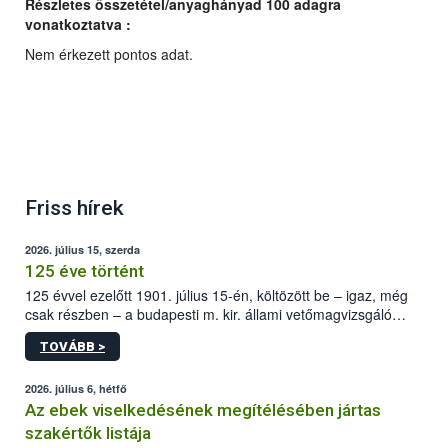
Részletes összetétel/anyaghányad 100 adagra
vonatkoztatva :
Nem érkezett pontos adat.
Friss hírek
2026. július 15, szerda
125 éve történt
125 évvel ezelőtt 1901. július 15-én, költözött be – igaz, még
csak részben – a budapesti m. kir. állami vetőmagvizsgáló
állomás a Kis Rókus utca 15. szám alatti, Czigler Győző által
TOVÁBB >
tervezett új épületébe.
2026. július 6, hétfő
Az ebek viselkedésének megítélésében jártas
szakértők listája