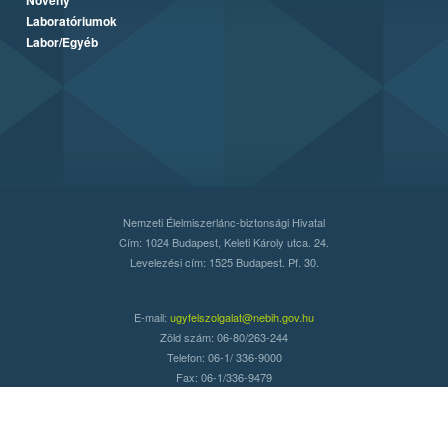
Laboratóriumok
Labor/Egyéb
Nemzeti Élelmiszerlánc-biztonsági Hivatal
Cím: 1024 Budapest, Keleti Károly utca. 24.
Levelezési cím: 1525 Budapest. Pf. 30.
E-mail:
ugyfelszolgalat@nebih.gov.hu
Zöld szám: 06-80/263-244
Telefon: 06-1/ 336-9000
Fax: 06-1/336-9479