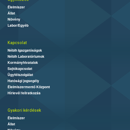
Élelmiszer
Állat
Növény
Labor/Egyéb
Kapcsolat
Nébih Igazgatóságok
Nébih Laboratóriumok
Kormányhivatalok
Sajtókapcsolat
Ügyfélszolgálat
Hatósági jogsegély
Élelmiszermentő Központ
Hírlevél feliratkozás
Gyakori kérdések
Élelmiszer
Állat
Növény