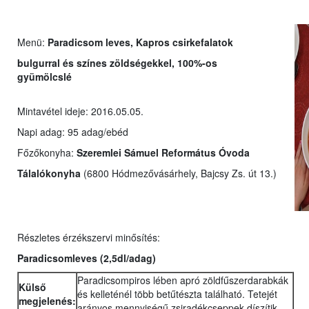
Menü:
Paradicsom leves, Kapros csirkefalatok
bulgurral és színes zöldségekkel, 100%-os
gyümölcslé
Mintavétel ideje: 2016.05.05.
Napi adag: 95 adag/ebéd
Főzőkonyha:
Szeremlei Sámuel Református Óvoda
Tálalókonyha
(6800 Hódmezővásárhely, Bajcsy Zs. út 13.)
Részletes érzékszervi minősítés:
Paradicsomleves
(2,5dl/adag)
Paradicsompiros lében apró zöldfűszerdarabkák
Külső
és kelleténél több betűtészta található. Tetejét
megjelenés:
arányos mennyiségű zsiradékcseppek díszítik.