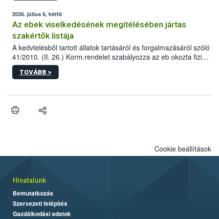
2026. július 6, hétfő
Az ebek viselkedésének megítélésében jártas
szakértők listája
A kedvtelésből tartott állatok tartásáról és forgalmazásáról szóló
41/2010. (II. 26.) Korm.rendelet szabályozza az eb okozta fizikai
sérülés, illetve ennek veszélye keletkezésekor felmerülő
TOVÁBB >
hatósági feladatokat, valamint a veszélyes eb tartását és annak
engedélyezését. Ezen eljárások során szükség esetén be kell
vonni az ebek viselkedésének megítélésében jártas szakértőt.
Cookie beállítások
Hivatalunk
Bemutatkozás
Szervezeti felépítés
Gazdálkodási adatok