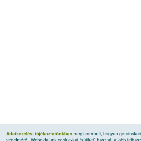
Adatkezelési tájékoztatónkban
megismerheti, hogyan gondoskod
védelméről. Weboldalunk cookie-kat (sütiket) használ a jobb felha