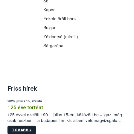
Só
Kapor
Fekete őrölt bors
Bulgur
Zöldborsó (mirelit)
Sárgarépa
Friss hírek
2026. július 15, szerda
125 éve történt
125 évvel ezelőtt 1901. július 15-én, költözött be – igaz, még
csak részben – a budapesti m. kir. állami vetőmagvizsgáló
állomás a Kis Rókus utca 15. szám alatti, Czigler Győző által
TOVÁBB >
tervezett új épületébe.