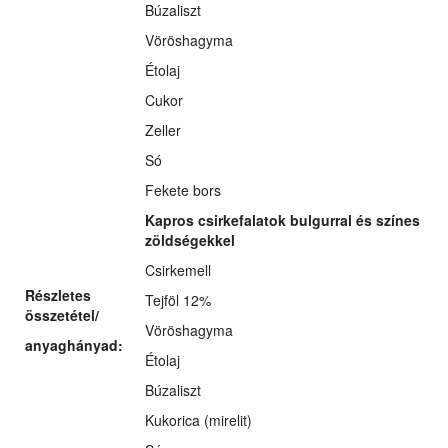
Búzaliszt
Vöröshagyma
Étolaj
Cukor
Zeller
Só
Fekete bors
Kapros csirkefalatok bulgurral és színes
zöldségekkel
Csirkemell
Részletes
Tejföl 12%
összetétel/
Vöröshagyma
anyaghányad:
Étolaj
Búzaliszt
Kukorica (mirelit)