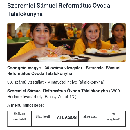
Szeremlei Sámuel Református Óvoda
Tálalókonyha
Csongrád megye - 30.számú vizsgálat - Szeremlei Sámuel
Református Óvoda Tálalókonyha
30. számú vizsgálat - Mintavétel helye (tálalókonyha):
Szeremlei Sámuel Református Óvoda Tálalókonyha
(6800
Hódmezővásárhely, Bajcsy Zs. út 13.)
A menü minősítése:
kiválóan
nem
átlag feletti
átlag alatti
ÁTLAGOS
megfelelt
megfelelő