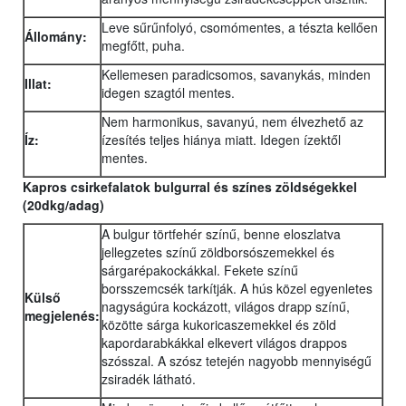
Leve sűrűnfolyó, csomómentes, a tészta kellően
Állomány:
megfőtt, puha.
Kellemesen paradicsomos, savanykás, minden
Illat:
idegen szagtól mentes.
Nem harmonikus, savanyú, nem élvezhető az
Íz:
ízesítés teljes hiánya miatt. Idegen ízektől
mentes.
Kapros csirkefalatok bulgurral és színes zöldségekkel
(20dkg/adag)
A bulgur törtfehér színű, benne eloszlatva
jellegzetes színű zöldborsószemekkel és
sárgarépakockákkal. Fekete színű
borsszemcsék tarkítják. A hús közel egyenletes
Külső
nagyságúra kockázott, világos drapp színű,
megjelenés:
közötte sárga kukoricaszemekkel és zöld
kapordarabkákkal elkevert világos drappos
szósszal. A szósz tetején nagyobb mennyiségű
zsiradék látható.