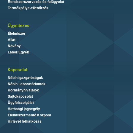
Rendszerszervezés és felügyelet
Termékpálya-ellenőrzés
Ügyintézés
Élelmiszer
Állat
Növény
Labor/Egyéb
Kapcsolat
Nébih Igazgatóságok
Nébih Laboratóriumok
Kormányhivatalok
Sajtókapcsolat
Ügyfélszolgálat
Hatósági jogsegély
Élelmiszermentő Központ
Hírlevél feliratkozás