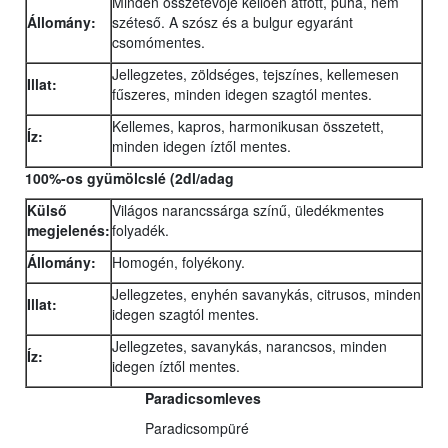
Minden összetevője kellően átfőtt, puha, nem
Állomány:
széteső. A szósz és a bulgur egyaránt
csomómentes.
Jellegzetes, zöldséges, tejszínes, kellemesen
Illat:
fűszeres, minden idegen szagtól mentes.
Kellemes, kapros, harmonikusan összetett,
Íz:
minden idegen íztől mentes.
100%-os gyümölcslé (2dl/adag
Külső
Világos narancssárga színű, üledékmentes
megjelenés:
folyadék.
Állomány:
Homogén, folyékony.
Jellegzetes, enyhén savanykás, citrusos, minden
Illat:
idegen szagtól mentes.
Jellegzetes, savanykás, narancsos, minden
Íz:
idegen íztől mentes.
Paradicsomleves
Paradicsompüré