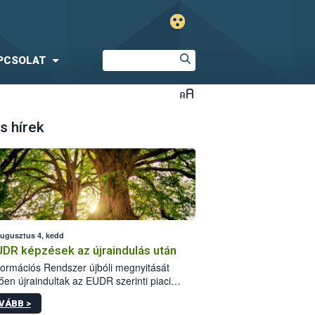
PCSOLAT
s hírek
augusztus 4, kedd
UDR képzések az újraindulás után
formációs Rendszer újbóli megnyitását
ően újraindultak az EUDR szerinti piaci
plőknek szóló online képzések.
VÁBB >