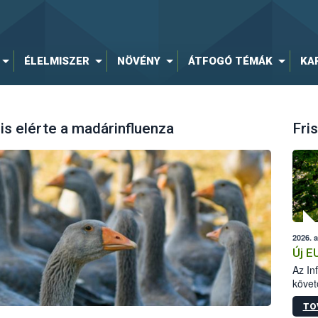
ÉLELMISZER
NÖVÉNY
ÁTFOGÓ TÉMÁK
KA
s elérte a madárinfluenza
Fris
2026. 
Új E
Az In
követ
szere
TO