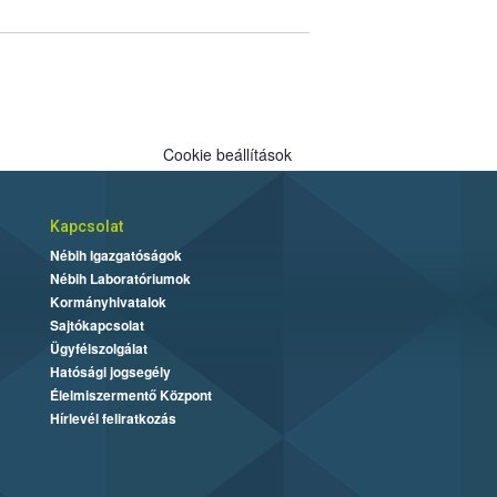
Cookie beállítások
Kapcsolat
Nébih Igazgatóságok
Nébih Laboratóriumok
Kormányhivatalok
Sajtókapcsolat
Ügyfélszolgálat
Hatósági jogsegély
Élelmiszermentő Központ
Hírlevél feliratkozás