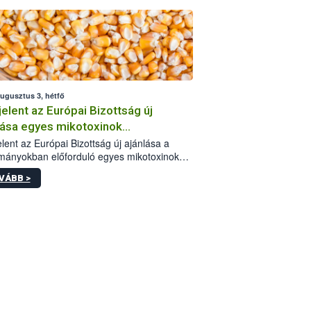
augusztus 3, hétfő
elent az Európai Bizottság új
lása egyes mikotoxinok
rmányokban való jelenlétéről
lent az Európai Bizottság új ajánlása a
mányokban előforduló egyes mikotoxinokkal
olatban. A dokumentum 2027-től új
VÁBB >
értékek alkalmazását írja elő, és a jelenleg
yos uniós ajánlások helyébe lép.