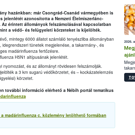
vány hazánkban: már Csongrád-Csanád vármegyében is
 jelenlétét azonosította a Nemzeti Élelmiszerlánc-
. Az érintett állományok felszámolásával kapcsolatban
nt a védő- és felügyeleti körzeteket is kijelölték.
ő, mintegy 6000 állatot számláló tenyészliba állományban
2026. 
s, idegrendszeri tünetek megjelenése, a takarmány-, és
Megj
éges madárinfluenza fertőzésre.
aján
fluenza H5N1 altípusának jelenlétét.
taka
Megje
i nyomozást, és az állományt rövidesen felszámolják.
takar
ijelölték a 3 km sugarú védőkörzetet, és – kockázatelemzés
kapcs
TO
igyelési) körzetet.
irány
hatál
 további információ elérhető a Nébih portál tematikus
adarinfluenza
 a madárinfluenza c. közlemény letölthető formában