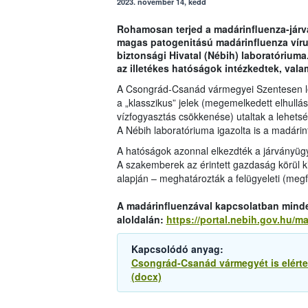
2023. november 14, kedd
Rohamosan terjed a madárinfluenza-jár
magas patogenitású madárinfluenza vírus
biztonsági Hivatal (Nébih) laboratóriuma
az illetékes hatóságok intézkedtek, valami
A Csongrád-Csanád vármegyei Szentesen lév
a „klasszikus” jelek (megemelkedett elhullá
vízfogyasztás csökkenése) utaltak a lehets
A Nébih laboratóriuma igazolta is a madárin
A hatóságok azonnal elkezdték a járványügy
A szakemberek az érintett gazdaság körül k
alapján – meghatározták a felügyeleti (megf
A madárinfluenzával kapcsolatban minden
aloldalán:
https://portal.nebih.gov.hu/m
Kapcsolódó anyag:
Csongrád-Csanád vármegyét is elérte
(docx)