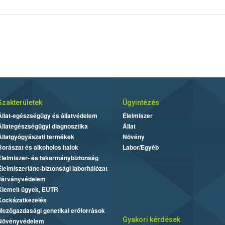
Szakterületek
Ügyintézés
Állat-egészségügy és állatvédelem
Élelmiszer
Állategészségügyi diagnosztika
Állat
Állatgyógyászati termékek
Növény
Borászat és alkoholos italok
Labor/Egyéb
Élelmiszer- és takarmánybiztonság
Élelmiszerlánc-biztonsági laborhálózat
Járványvédelem
Kiemelt ügyek, EUTR
Kockázatkezelés
Mezőgazdasági genetikai erőforrások
Gyakori kérdések
Növényvédelem