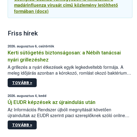
madárinfluenza vírusát című közlemény letölthető
formában (docx)
Friss hírek
2026. augusztus 6, csütörtök
Kerti sütögetés biztonságosan: a Nébih tanácsai
nyári grillezéshez
A grillezés a nyári étkezések egyik legkedveltebb formája. A
meleg időjárás azonban a kórokozó, romlást okozó baktériumok
gyorsabb szaporodásának is kedvez. A szabadtéri sütögetés
TOVÁBB >
ezért nem csupán a megfelelő sütési technikáról szól: legalább
ilyen fontos az alapanyagok biztonságos kezelése, az alapvető
higiéniai szabályok betartása, a megfelelő hőkezelés, valamint a
2026. augusztus 4, kedd
maradékok szakszerű tárolása. A Nemzeti Élelmiszerlánc-
Új EUDR képzések az újraindulás után
biztonsági Hivatal (Nébih) Oktatási Programja összegyűjtötte a
Az Információs Rendszer újbóli megnyitását követően
biztonságos grillezés legfontosabb tudnivalóit.
újraindultak az EUDR szerinti piaci szereplőknek szóló online
képzések.
TOVÁBB >