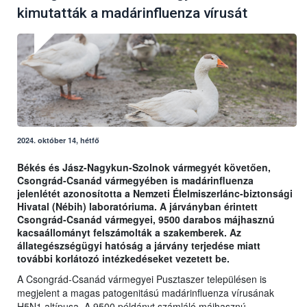
kimutatták a madárinfluenza vírusát
2024. október 14, hétfő
Békés és Jász-Nagykun-Szolnok vármegyét követően,
Csongrád-Csanád vármegyében is madárinfluenza
jelenlétét azonosította a Nemzeti Élelmiszerlánc-biztonsági
Hivatal (Nébih) laboratóriuma. A járványban érintett
Csongrád-Csanád vármegyei, 9500 darabos májhasznú
kacsaállományt felszámolták a szakemberek. Az
állategészségügyi hatóság a járvány terjedése miatt
további korlátozó intézkedéseket vezetett be.
A Csongrád-Csanád vármegyei Pusztaszer településen is
megjelent a magas patogenitású madárinfluenza vírusának
H5N1 altípusa. A 9500 példányt számláló májhasznú