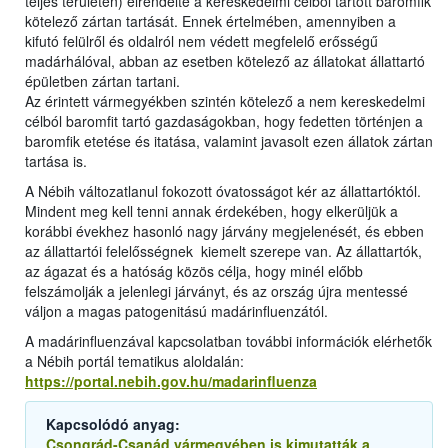
teljes területén) elrendelte a kereskedelmi célból tartott baromfik
kötelező zártan tartását. Ennek értelmében, amennyiben a
kifutó felülről és oldalról nem védett megfelelő erősségű
madárhálóval, abban az esetben kötelező az állatokat állattartó
épületben zártan tartani.
Az érintett vármegyékben szintén kötelező a nem kereskedelmi
célból baromfit tartó gazdaságokban, hogy fedetten történjen a
baromfik etetése és itatása, valamint javasolt ezen állatok zártan
tartása is.
A Nébih változatlanul fokozott óvatosságot kér az állattartóktól.
Mindent meg kell tenni annak érdekében, hogy elkerüljük a
korábbi évekhez hasonló nagy járvány megjelenését, és ebben
az állattartói felelősségnek kiemelt szerepe van. Az állattartók,
az ágazat és a hatóság közös célja, hogy minél előbb
felszámolják a jelenlegi járványt, és az ország újra mentessé
váljon a magas patogenitású madárinfluenzától.
A madárinfluenzával kapcsolatban további információk elérhetők
a Nébih portál tematikus aloldalán:
https://portal.nebih.gov.hu/madarinfluenza
Kapcsolódó anyag:
Csongrád-Csanád vármegyében is kimutatták a