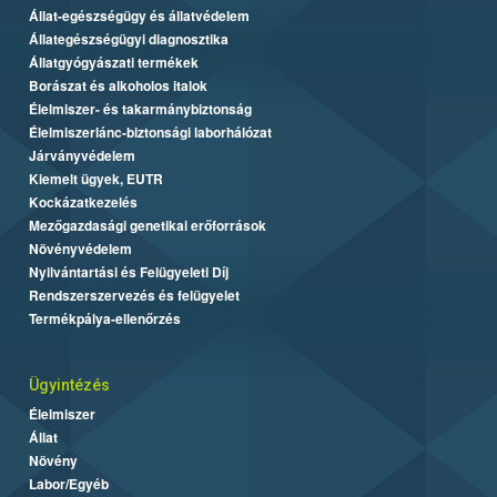
Állat-egészségügy és állatvédelem
Állategészségügyi diagnosztika
Állatgyógyászati termékek
Borászat és alkoholos italok
Élelmiszer- és takarmánybiztonság
Élelmiszerlánc-biztonsági laborhálózat
Járványvédelem
Kiemelt ügyek, EUTR
Kockázatkezelés
Mezőgazdasági genetikai erőforrások
Növényvédelem
Nyilvántartási és Felügyeleti Díj
Rendszerszervezés és felügyelet
Termékpálya-ellenőrzés
Ügyintézés
Élelmiszer
Állat
Növény
Labor/Egyéb