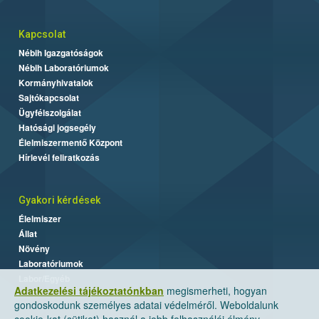
Kapcsolat
Nébih Igazgatóságok
Nébih Laboratóriumok
Kormányhivatalok
Sajtókapcsolat
Ügyfélszolgálat
Hatósági jogsegély
Élelmiszermentő Központ
Hírlevél feliratkozás
Gyakori kérdések
Élelmiszer
Állat
Növény
Laboratóriumok
Labor/Egyéb
Adatkezelési tájékoztatónkban
megismerheti, hogyan
gondoskodunk személyes adatai védelméről. Weboldalunk