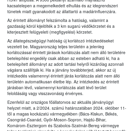
kacsatelepen a megemelkedett elhullás és az idegrendszeri
tünetek miatt gyanakodott az állattartó a madárinfluenzára.
Az érintett állományt felszámolta a hatóság, valamint a
gazdaság körül kijelölték a 3 km sugarú védőkörzetet és a
kiterjesztett felügyeleti (megfigyelési) körzetet.
Az állategészségügyi hatóság új korlátozó intézkedéseket
vezetett be. Magyarország teljes területén a jelenleg
korlátozással érintett járások korlátozás alatt nem álló területére
betelepítési engedély csak abban az esteben adható ki, ha a
betelepített állományt az adott tartási helyről kizárólag azonnali
vágásra szállítják ki. Ha a járvány továbbterjed, akkor az új
intézkedés valamennyi érintett járás korlátozás alatt nem álló
területén automatikusan életbe lép. Az intézkedés az érintett
járásban lévő, valamennyi korlátozás alatt lévő terület
feloldásáig vagy visszavonásig érvényes.
Ezenfelül az országos főállatorvos az aktuális járványügyi
helyzet miatt, a 2/2024. számú határozatában 2024. október 11-
től a magas kockázatú vármegyékben (Bács-Kiskun, Békés,
Csongrád-Csanád, Győr-Moson-Sopron, Hajdú-Bihar,
Komárom-Esztergom és Szabolcs-Szatmár-Bereg vármegye