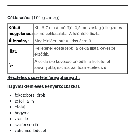
(101 g /adag)
Céklasaláta
Külső
Kb. 6-7 cm átmérőjű, 0,5 cm vastag jellegzetes
megjelenés:
színű céklasaláta. A felöntőlé tiszta.
Állomány:
Megfelelően puha, friss érzetű.
Kelleténél ecetesebb, a cékla illata kevésbé
Illat:
érződik.
A cékla íze kevésbé érződik, a kelleténél
Íz:
savanyúbb, szúrós,bántóan ecetes ízű.
Részletes összetétel/anyaghányad :
Hagymakrémleves kenyérkockákkal
:
feketebors, őrölt
tejföl 12 %
étolaj
hagyma
zsemle
szerecsendió
vákumsó jódozott