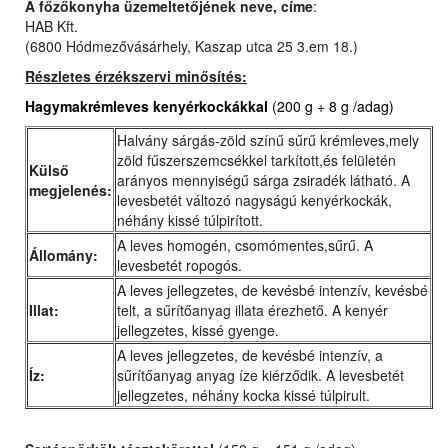
A főzőkonyha üzemeltetőjének neve, címe
:
HAB Kft.
(6800 Hódmezővásárhely, Kaszap utca 25 3.em 18.)
Részletes érzékszervi minősítés:
Hagymakrémleves kenyérkockákkal
(200 g + 8 g /adag)
Halvány sárgás-zöld színű sűrű krémleves,mely
zöld fűszerszemcsékkel tarkított,és felületén
Külső
arányos mennyiségű sárga zsiradék látható. A
megjelenés:
levesbetét változó nagyságú kenyérkockák,
néhány kissé túlpirított.
A leves homogén, csomómentes,sűrű. A
Állomány:
levesbetét ropogós.
A leves jellegzetes, de kevésbé intenzív, kevésbé
Illat:
telt, a sűrítőanyag illata érezhető. A kenyér
jellegzetes, kissé gyenge.
A leves jellegzetes, de kevésbé intenzív, a
Íz:
sűrítőanyag anyag íze kiérződik. A levesbetét
jellegzetes, néhány kocka kissé túlpirult.