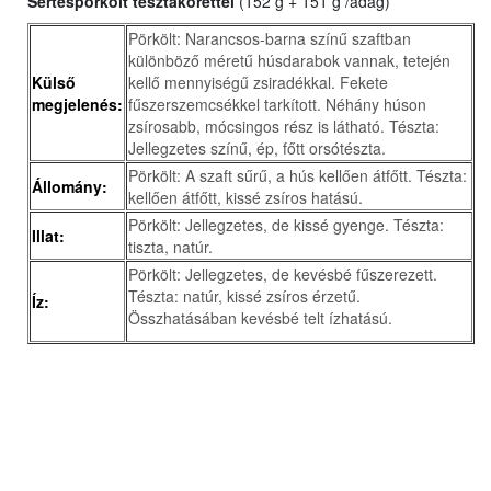
Sertéspörkölt tésztakörettel
(152 g + 151 g /adag)
Pörkölt: Narancsos-barna színű szaftban
különböző méretű húsdarabok vannak, tetején
Külső
kellő mennyiségű zsiradékkal. Fekete
megjelenés:
fűszerszemcsékkel tarkított. Néhány húson
zsírosabb, mócsingos rész is látható. Tészta:
Jellegzetes színű, ép, főtt orsótészta.
Pörkölt: A szaft sűrű, a hús kellően átfőtt. Tészta:
Állomány:
kellően átfőtt, kissé zsíros hatású.
Pörkölt: Jellegzetes, de kissé gyenge. Tészta:
Illat:
tiszta, natúr.
Pörkölt: Jellegzetes, de kevésbé fűszerezett.
Tészta: natúr, kissé zsíros érzetű.
Íz:
Összhatásában kevésbé telt ízhatású.