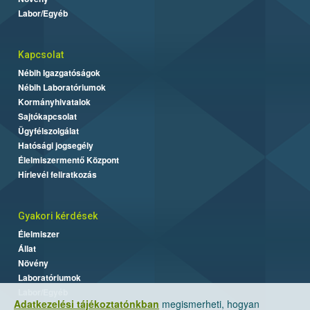
Labor/Egyéb
Kapcsolat
Nébih Igazgatóságok
Nébih Laboratóriumok
Kormányhivatalok
Sajtókapcsolat
Ügyfélszolgálat
Hatósági jogsegély
Élelmiszermentő Központ
Hírlevél feliratkozás
Gyakori kérdések
Élelmiszer
Állat
Növény
Laboratóriumok
Labor/Egyéb
Adatkezelési tájékoztatónkban
megismerheti, hogyan