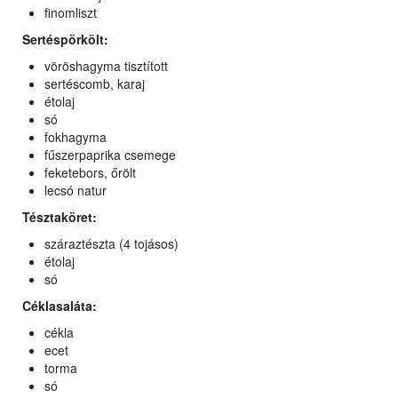
finomliszt
Sertéspörkölt:
vöröshagyma tisztított
sertéscomb, karaj
étolaj
só
fokhagyma
fűszerpaprika csemege
feketebors, őrölt
lecsó natur
Tésztaköret:
száraztészta (4 tojásos)
étolaj
só
Céklasaláta:
cékla
ecet
torma
só