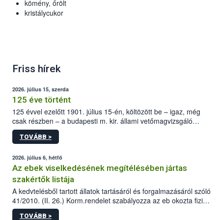
kömény, őrölt
kristálycukor
Friss hírek
2026. július 15, szerda
125 éve történt
125 évvel ezelőtt 1901. július 15-én, költözött be – igaz, még
csak részben – a budapesti m. kir. állami vetőmagvizsgáló
állomás a Kis Rókus utca 15. szám alatti, Czigler Győző által
TOVÁBB >
tervezett új épületébe.
2026. július 6, hétfő
Az ebek viselkedésének megítélésében jártas
szakértők listája
A kedvtelésből tartott állatok tartásáról és forgalmazásáról szóló
41/2010. (II. 26.) Korm.rendelet szabályozza az eb okozta fizikai
sérülés, illetve ennek veszélye keletkezésekor felmerülő
TOVÁBB >
hatósági feladatokat, valamint a veszélyes eb tartását és annak