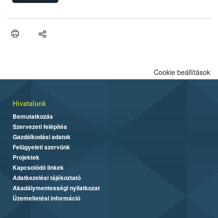
engedélyezését. Ezen eljárások során szükség esetén be kell
vonni az ebek viselkedésének megítélésében jártas szakértőt.
Cookie beállítások
Hivatalunk
Bemutatkozás
Szervezeti felépítés
Gazdálkodási adatok
Felügyeleti szervünk
Projektek
Kapcsolódó linkek
Adatkezelési tájékoztató
Akadálymentességi nyilatkozat
Üzemeltetési információ