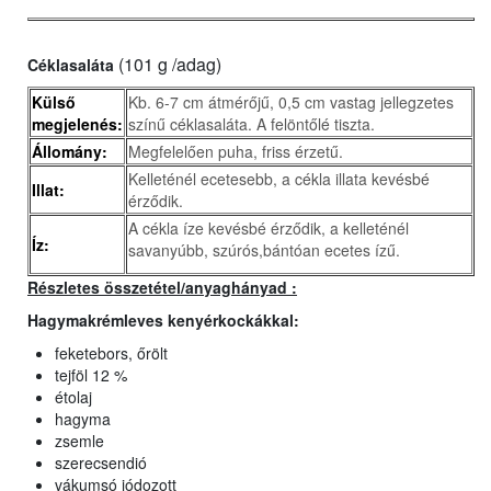
(101 g /adag)
Céklasaláta
Külső
Kb. 6-7 cm átmérőjű, 0,5 cm vastag jellegzetes
megjelenés:
színű céklasaláta. A felöntőlé tiszta.
Állomány:
Megfelelően puha, friss érzetű.
Kelleténél ecetesebb, a cékla illata kevésbé
Illat:
érződik.
A cékla íze kevésbé érződik, a kelleténél
Íz:
savanyúbb, szúrós,bántóan ecetes ízű.
Részletes összetétel/anyaghányad :
Hagymakrémleves kenyérkockákkal
:
feketebors, őrölt
tejföl 12 %
étolaj
hagyma
zsemle
szerecsendió
vákumsó jódozott