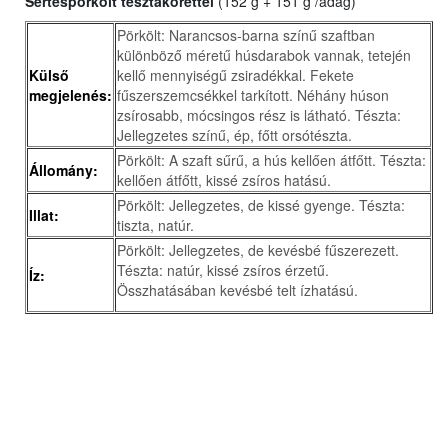
Sertéspörkölt tésztakörettel
(152 g + 151 g /adag)
Pörkölt: Narancsos-barna színű szaftban
különböző méretű húsdarabok vannak, tetején
Külső
kellő mennyiségű zsiradékkal. Fekete
megjelenés:
fűszerszemcsékkel tarkított. Néhány húson
zsírosabb, mócsingos rész is látható. Tészta:
Jellegzetes színű, ép, főtt orsótészta.
Pörkölt: A szaft sűrű, a hús kellően átfőtt. Tészta:
Állomány:
kellően átfőtt, kissé zsíros hatású.
Pörkölt: Jellegzetes, de kissé gyenge. Tészta:
Illat:
tiszta, natúr.
Pörkölt: Jellegzetes, de kevésbé fűszerezett.
Tészta: natúr, kissé zsíros érzetű.
Íz:
Összhatásában kevésbé telt ízhatású.