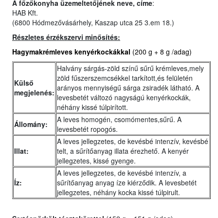
A főzőkonyha üzemeltetőjének neve, címe
:
HAB Kft.
(6800 Hódmezővásárhely, Kaszap utca 25 3.em 18.)
Részletes érzékszervi minősítés:
Hagymakrémleves kenyérkockákkal
(200 g + 8 g /adag)
Halvány sárgás-zöld színű sűrű krémleves,mely
zöld fűszerszemcsékkel tarkított,és felületén
Külső
arányos mennyiségű sárga zsiradék látható. A
megjelenés:
levesbetét változó nagyságú kenyérkockák,
néhány kissé túlpirított.
A leves homogén, csomómentes,sűrű. A
Állomány:
levesbetét ropogós.
A leves jellegzetes, de kevésbé intenzív, kevésbé
Illat:
telt, a sűrítőanyag illata érezhető. A kenyér
jellegzetes, kissé gyenge.
A leves jellegzetes, de kevésbé intenzív, a
Íz:
sűrítőanyag anyag íze kiérződik. A levesbetét
jellegzetes, néhány kocka kissé túlpirult.