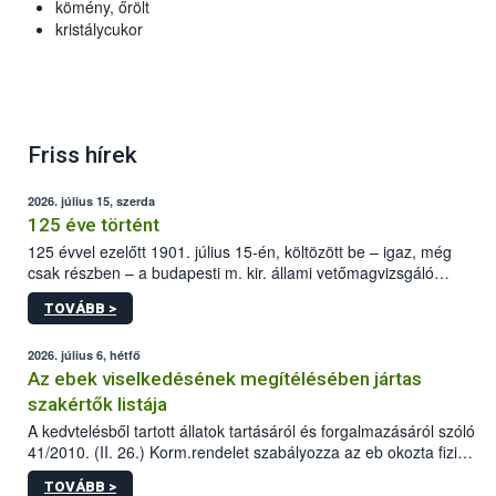
kömény, őrölt
kristálycukor
Friss hírek
2026. július 15, szerda
125 éve történt
125 évvel ezelőtt 1901. július 15-én, költözött be – igaz, még
csak részben – a budapesti m. kir. állami vetőmagvizsgáló
állomás a Kis Rókus utca 15. szám alatti, Czigler Győző által
TOVÁBB >
tervezett új épületébe.
2026. július 6, hétfő
Az ebek viselkedésének megítélésében jártas
szakértők listája
A kedvtelésből tartott állatok tartásáról és forgalmazásáról szóló
41/2010. (II. 26.) Korm.rendelet szabályozza az eb okozta fizikai
sérülés, illetve ennek veszélye keletkezésekor felmerülő
TOVÁBB >
hatósági feladatokat, valamint a veszélyes eb tartását és annak