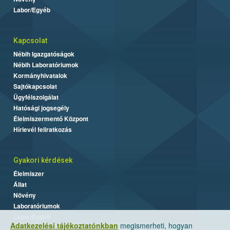
Labor/Egyéb
Kapcsolat
Nébih Igazgatóságok
Nébih Laboratóriumok
Kormányhivatalok
Sajtókapcsolat
Ügyfélszolgálat
Hatósági jogsegély
Élelmiszermentő Központ
Hírlevél feliratkozás
Gyakori kérdések
Élelmiszer
Állat
Növény
Laboratóriumok
Labor/Egyéb
Adatkezelési tájékoztatónkban
megismerheti, hogyan