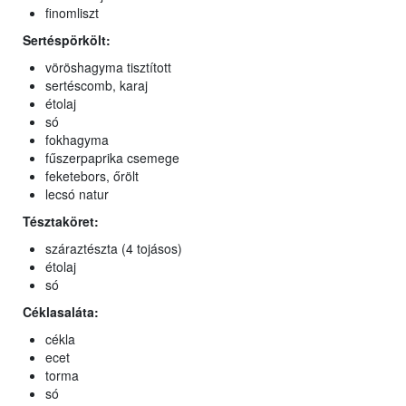
finomliszt
Sertéspörkölt:
vöröshagyma tisztított
sertéscomb, karaj
étolaj
só
fokhagyma
fűszerpaprika csemege
feketebors, őrölt
lecsó natur
Tésztaköret:
száraztészta (4 tojásos)
étolaj
só
Céklasaláta:
cékla
ecet
torma
só