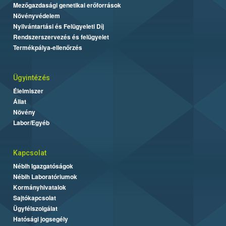
Mezőgazdasági genetikai erőforrások
Növényvédelem
Nyilvántartási és Felügyeleti Díj
Rendszerszervezés és felügyelet
Termékpálya-ellenőrzés
Ügyintézés
Élelmiszer
Állat
Növény
Labor/Egyéb
Kapcsolat
Nébih Igazgatóságok
Nébih Laboratóriumok
Kormányhivatalok
Sajtókapcsolat
Ügyfélszolgálat
Hatósági jogsegély