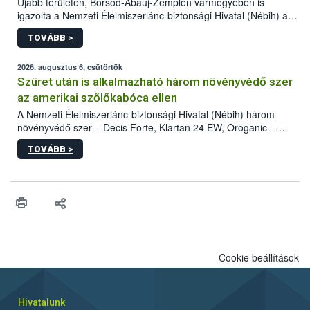
Újabb területen, Borsod-Abaúj-Zemplén vármegyében is
igazolta a Nemzeti Élelmiszerlánc-biztonsági Hivatal (Nébih) a
kőrisrontó karcsúdíszbogár (Agrilus planipennis) jelenlétét. A
TOVÁBB >
kártevőt nem csak színcsapdában találták meg, de már fertőzött
fában is azonosították. A növényvédelmi szakemberek folytatják
az intenzív felderítést, emellett az intézkedéseket a szlovák
2026. augusztus 6, csütörtök
hatósággal is összehangolják a terjedés megállítása érdekében.
Szüret után is alkalmazható három növényvédő szer
az amerikai szőlőkabóca ellen
A Nemzeti Élelmiszerlánc-biztonsági Hivatal (Nébih) három
növényvédő szer – Decis Forte, Klartan 24 EW, Oroganic –
engedélyokiratát módosította, így azok a szüretet követően,
TOVÁBB >
egészen a vesszőérettség (BBCH 91) stádiumáig
felhasználhatóak a szőlőben. A kiterjesztések célja, hogy a korai
érésű szőlőkben is legyen lehetőség a károsító elleni további
védekezésre. Az Oroganic készítmény kis kiszerelésben kiskerti
felhasználók számára is elérhető és ökológiai termesztésben is
engedélyezett.
Cookie beállítások
Hivatalunk