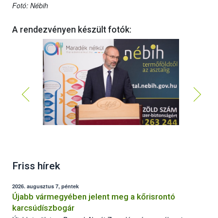
Fotó: Nébih
A rendezvényen készült fotók:
Zsigó Róbert élelmiszerlánc-felügyeletért felelős
Friss hírek
államtitkár
2026. augusztus 7, péntek
Újabb vármegyében jelent meg a kőrisrontó
karcsúdíszbogár