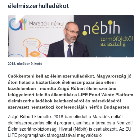
élelmiszerhulladékot
2018. október 9, kedd
Csökkenteni kell az élelmiszerhulladékot, Magyarország jó
úton halad a háztartások élelmiszerpazarlása elleni
küzdelemben - mondta Zsigó Róbert élelmiszerlánc-
felügyeletért felelős államtitkár a LIFE Food Waste Platform
élelmiszerhulladékok keletkezéséről és mérsékléséről
szervezett nemzetközi konferenciáján hétfőn Budapesten.
Zsigó Róbert kiemelte: 2016-ban elindult a Maradék nélkül
élelmiszerpazarlás elleni program, amihez a tárca és a Nemzeti
Élelmiszerlánc-biztonsági Hivatal (Nébih) is csatlakozott. Az EU
LIFE programjának támogatásával megvalósuló