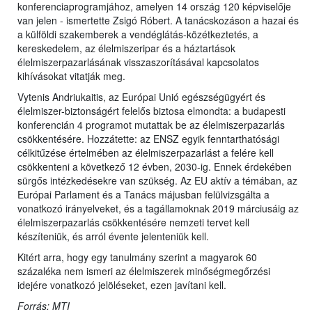
konferenciaprogramjához, amelyen 14 ország 120 képviselője
van jelen - ismertette Zsigó Róbert. A tanácskozáson a hazai és
a külföldi szakemberek a vendéglátás-közétkeztetés, a
kereskedelem, az élelmiszeripar és a háztartások
élelmiszerpazarlásának visszaszorításával kapcsolatos
kihívásokat vitatják meg.
Vytenis Andriukaitis, az Európai Unió egészségügyért és
élelmiszer-biztonságért felelős biztosa elmondta: a budapesti
konferencián 4 programot mutattak be az élelmiszerpazarlás
csökkentésére. Hozzátette: az ENSZ egyik fenntarthatósági
célkitűzése értelmében az élelmiszerpazarlást a felére kell
csökkenteni a következő 12 évben, 2030-ig. Ennek érdekében
sürgős intézkedésekre van szükség. Az EU aktív a témában, az
Európai Parlament és a Tanács májusban felülvizsgálta a
vonatkozó irányelveket, és a tagállamoknak 2019 márciusáig az
élelmiszerpazarlás csökkentésére nemzeti tervet kell
készíteniük, és arról évente jelenteniük kell.
Kitért arra, hogy egy tanulmány szerint a magyarok 60
százaléka nem ismeri az élelmiszerek minőségmegőrzési
idejére vonatkozó jelöléseket, ezen javítani kell.
Forrás: MTI