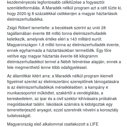
kezdeményezés legfontosabb célkitűzése a fogyasztói
szemléletformálás. A Maradék nélkül program azt a célt tűzte ki,
hogy 2020-ig 8 százalékkal csökkenjen a magyar háztartások
élelmiszerhulladéka.
Zsigó Róbert ismertette: a becslések szerint az unió 28
tagállamában évente 88 millió tonna élelmiszerhulladék
keletkezik, amelynek értéke eléri a 143 milliárd eurót.
Magyarországon 1,8 millió tonna az élelmiszerhulladék évente,
ennek egyharmada a háztartásokban termelődik. Egy főre
vetítve egy magyar háztartás évente 68 kilogramm
élelmiszerhulladékot termel a Nébih felmérése alapján, ennek a
fele megmenthető lenne több odafigyeléssel.
Az államtitkár kitért arra: a Maradék nélkül program kiemelt
figyelmet szentel az élelmiszerlánc szereplőinek támogatására
is az élelmiszerhulladékok mérséklésében: a kampány 4
munkacsoportot működtet, szakértői a vendéglátás, a
kereskedelem, az ipar és a civil szektor kihívásaira próbálnak
megoldásokat találni. Iskolások számára is kidolgoztak egy
ismeretterjesztő anyagot, ezzel szeretnék növelni a korosztály
tudatosságát.
Magyarország első alkalommal csatlakozott a LIFE