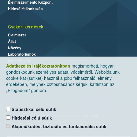
Élelmiszermentő Központ
Hírlevél feliratkozás
Gyakori kérdések
Élelmiszer
Állat
Növény
Laboratóriumok
Labor/Egyéb
Adatkezelési tájékoztatónkban
megismerheti, hogyan
gondoskodunk személyes adatai védelméről. Weboldalunk
cookie-kat (sütiket) használ a jobb felhasználói élmény
érdekében, melynek biztosításához kérjük, kattintson az
„Elfogadom” gombra.
Statisztikai célú sütik
Nemzeti Élelmiszerlánc-biztonsági Hivatal
Hirdetési célú sütik
Cím: 1024 Budapest, Keleti Károly utca. 24.
Alapműködést biztosító és funkcionális sütik
Levelezési cím: 1525 Budapest. Pf. 30.