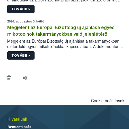
képzések.
TOVÁBB >
2026. augusztus 3, hétfő
Megjelent az Európai Bizottság új ajánlása egyes
mikotoxinok takarmányokban való jelenlétéről
Megjelent az Európai Bizottság új ajánlása a takarmányokban
előforduló egyes mikotoxinokkal kapcsolatban. A dokumentum
2027-től új irányértékek alkalmazását írja elő, és a jelenleg
TOVÁBB >
hatályos uniós ajánlások helyébe lép.
Cookie beállítások
Hivatalunk
Bemutatkozás