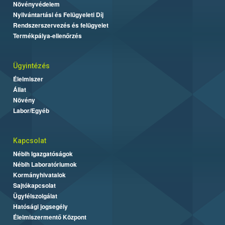
Növényvédelem
Nyilvántartási és Felügyeleti Díj
Rendszerszervezés és felügyelet
Termékpálya-ellenőrzés
Ügyintézés
Élelmiszer
Állat
Növény
Labor/Egyéb
Kapcsolat
Nébih Igazgatóságok
Nébih Laboratóriumok
Kormányhivatalok
Sajtókapcsolat
Ügyfélszolgálat
Hatósági jogsegély
Élelmiszermentő Központ