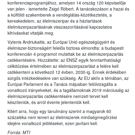
konferenciaprogramjához, amelyen 14 ország 120 képviselője
van jelen - ismertette Zsigó Róbert. A tanácskozáson a hazai és
a külföldi szakemberek a vendéglátás-közétkeztetés, a
kereskedelem, az élelmiszeripar és a háztartások
élelmiszerpazarlásának visszaszorításával kapcsolatos
kihívásokat vitatják meg.
Vytenis Andriukaitis, az Európai Unió egészségügyért és
élelmiszer-biztonságért felelős biztosa elmondta: a budapesti
konferencián 4 programot mutattak be az élelmiszerpazarlás
csökkentésére. Hozzátette: az ENSZ egyik fenntarthatósági
célkitűzése értelmében az élelmiszerpazarlást a felére kell
csökkenteni a következő 12 évben, 2030-ig. Ennek érdekében
sürgős intézkedésekre van szükség. Az EU aktív a témában, az
Európai Parlament és a Tanács májusban felülvizsgálta a
vonatkozó irányelveket, és a tagállamoknak 2019 márciusáig az
élelmiszerpazarlás csökkentésére nemzeti tervet kell
készíteniük, és arról évente jelenteniük kell.
Kitért arra, hogy egy tanulmány szerint a magyarok 60
százaléka nem ismeri az élelmiszerek minőségmegőrzési
idejére vonatkozó jelöléseket, ezen javítani kell.
Forrás: MTI