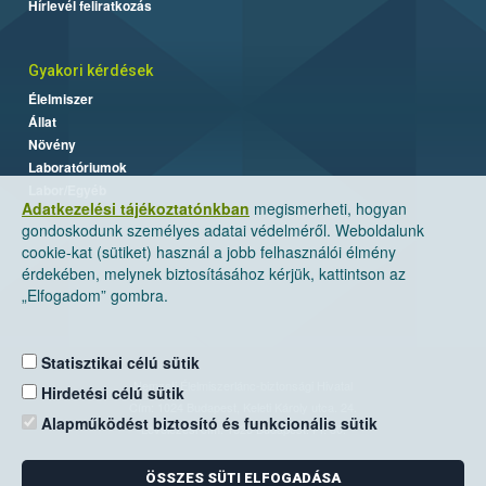
Hírlevél feliratkozás
Gyakori kérdések
Élelmiszer
Állat
Növény
Laboratóriumok
Labor/Egyéb
Adatkezelési tájékoztatónkban
megismerheti, hogyan
gondoskodunk személyes adatai védelméről. Weboldalunk
cookie-kat (sütiket) használ a jobb felhasználói élmény
érdekében, melynek biztosításához kérjük, kattintson az
„Elfogadom” gombra.
Statisztikai célú sütik
Nemzeti Élelmiszerlánc-biztonsági Hivatal
Hirdetési célú sütik
Cím: 1024 Budapest, Keleti Károly utca. 24.
Alapműködést biztosító és funkcionális sütik
Levelezési cím: 1525 Budapest. Pf. 30.
ÖSSZES SÜTI ELFOGADÁSA