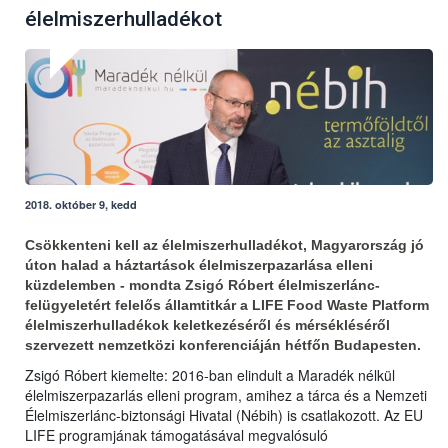
élelmiszerhulladékot
2018. október 9, kedd
Csökkenteni kell az élelmiszerhulladékot, Magyarország jó
úton halad a háztartások élelmiszerpazarlása elleni
küzdelemben - mondta Zsigó Róbert élelmiszerlánc-
felügyeletért felelős államtitkár a LIFE Food Waste Platform
élelmiszerhulladékok keletkezéséről és mérsékléséről
szervezett nemzetközi konferenciáján hétfőn Budapesten.
Zsigó Róbert kiemelte: 2016-ban elindult a Maradék nélkül
élelmiszerpazarlás elleni program, amihez a tárca és a Nemzeti
Élelmiszerlánc-biztonsági Hivatal (Nébih) is csatlakozott. Az EU
LIFE programjának támogatásával megvalósuló