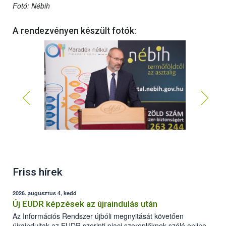
Fotó: Nébih
A rendezvényen készült fotók:
Zsigó Róbert élelmiszerlánc-felügyeletért felelős
Friss hírek
államtitkár
2026. augusztus 4, kedd
Új EUDR képzések az újraindulás után
Az Információs Rendszer újbóli megnyitását követően
újraindultak az EUDR szerinti piaci szereplőknek szóló online