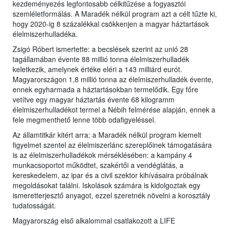
kezdeményezés legfontosabb célkitűzése a fogyasztói
szemléletformálás. A Maradék nélkül program azt a célt tűzte ki,
hogy 2020-ig 8 százalékkal csökkenjen a magyar háztartások
élelmiszerhulladéka.
Zsigó Róbert ismertette: a becslések szerint az unió 28
tagállamában évente 88 millió tonna élelmiszerhulladék
keletkezik, amelynek értéke eléri a 143 milliárd eurót.
Magyarországon 1,8 millió tonna az élelmiszerhulladék évente,
ennek egyharmada a háztartásokban termelődik. Egy főre
vetítve egy magyar háztartás évente 68 kilogramm
élelmiszerhulladékot termel a Nébih felmérése alapján, ennek a
fele megmenthető lenne több odafigyeléssel.
Az államtitkár kitért arra: a Maradék nélkül program kiemelt
figyelmet szentel az élelmiszerlánc szereplőinek támogatására
is az élelmiszerhulladékok mérséklésében: a kampány 4
munkacsoportot működtet, szakértői a vendéglátás, a
kereskedelem, az ipar és a civil szektor kihívásaira próbálnak
megoldásokat találni. Iskolások számára is kidolgoztak egy
ismeretterjesztő anyagot, ezzel szeretnék növelni a korosztály
tudatosságát.
Magyarország első alkalommal csatlakozott a LIFE