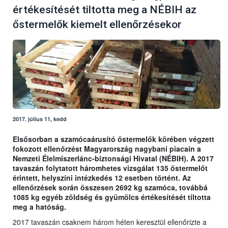
értékesítését tiltotta meg a NÉBIH az
őstermelők kiemelt ellenőrzésekor
2017. július 11, kedd
Elsősorban a szamócaárusító őstermelők körében végzett
fokozott ellenőrzést Magyarország nagybani piacain a
Nemzeti Élelmiszerlánc-biztonsági Hivatal (NÉBIH). A 2017
tavaszán folytatott háromhetes vizsgálat 135 őstermelőt
érintett, helyszíni intézkedés 12 esetben történt. Az
ellenőrzések során összesen 2692 kg szamóca, továbbá
1085 kg egyéb zöldség és gyümölcs értékesítését tiltotta
meg a hatóság.
2017 tavaszán csaknem három héten keresztül ellenőrizte a