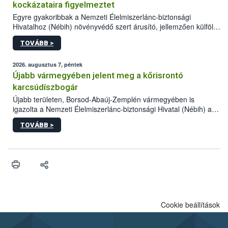
kockázataira figyelmeztet
Egyre gyakoribbak a Nemzeti Élelmiszerlánc-biztonsági
Hivatalhoz (Nébih) növényvédő szert árusító, jellemzően külföldi
honlapok kapcsán érkező bejelentések. Emellett az ilyen
TOVÁBB >
termékeket kínáló kéretlen online reklámok mennyisége is
számottevően megnövekedett az elmúlt időszakban. A Nébih
összegyűjtötte az illegális növényvédő szerek kapcsán
2026. augusztus 7, péntek
előforduló árulkodó jeleket, valamint a webáruházakból való
Újabb vármegyében jelent meg a kőrisrontó
vásárlás kockázatait.
karcsúdíszbogár
Újabb területen, Borsod-Abaúj-Zemplén vármegyében is
igazolta a Nemzeti Élelmiszerlánc-biztonsági Hivatal (Nébih) a
kőrisrontó karcsúdíszbogár (Agrilus planipennis) jelenlétét. A
TOVÁBB >
kártevőt nem csak színcsapdában találták meg, de már fertőzött
fában is azonosították. A növényvédelmi szakemberek folytatják
az intenzív felderítést, emellett az intézkedéseket a szlovák
hatósággal is összehangolják a terjedés megállítása érdekében.
Cookie beállítások