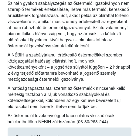
Szintén gyakori szabályszegés az őstermelői igazolványon nem
szereplő termékek értékesítése, illetve más termelő, kereskedő
árucikkének forgalmazása. Sőt, akadt példa az okirattal történő
visszaélésre is, amikor más személy értékesített az egyébként
át nem ruházható őstermelői igazolvánnyal. Szinte valamennyi
piacon tipikus hiányosság volt, hogy az árusok – a kötelező
előírásokat figyelmen kívül hagyva – elmulasztották az
őstermelői igazolványszámuk feltüntetését.
A NÉBIH a szabálytalanul értékesítő őstermelőkkel szemben
közigazgatási hatósági eljárást indít, melynek
következményeként – a jogsértés súlyától függően – 2 hónaptól
2 évig terjedő időtartamra bevonható a jogsértő személy
mezőgazdasági őstermelői igazolványa.
A hatóság tapasztalatai szerint az őstermelők nincsenek kellő
mértékig tisztában a rájuk vonatkozó szabályokkal és
kötelezettségekkel, különösen az egy-két éve bevezetett új
előírásokat nem ismerik, illetve nem tartják be.
Az őstermelői tevékenységgel kapcsolatos visszaélések
bejelenthetők a NÉBIH zöldszámán (06-80/263-244).