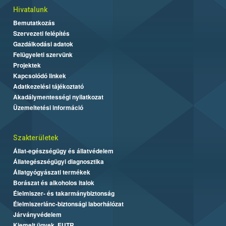
Hivatalunk
Bemutatkozás
Szervezeti felépítés
Gazdálkodási adatok
Felügyeleti szervünk
Projektek
Kapcsolódó linkek
Adatkezelési tájékoztató
Akadálymentességi nyilatkozat
Üzemeltetési információ
Szakterületek
Állat-egészségügy és állatvédelem
Állategészségügyi diagnosztika
Állatgyógyászati termékek
Borászat és alkoholos italok
Élelmiszer- és takarmánybiztonság
Élelmiszerlánc-biztonsági laborhálózat
Járványvédelem
Kiemelt ügyek, EUTR