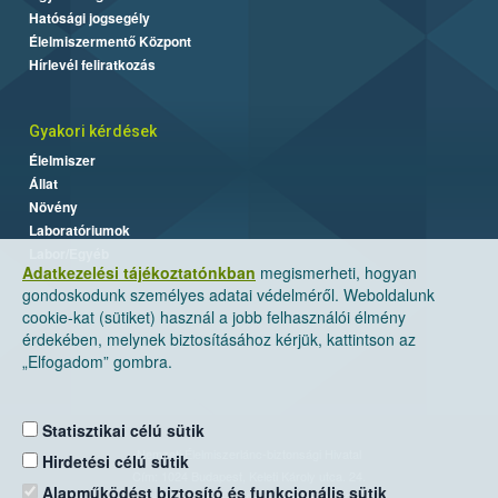
Hatósági jogsegély
Élelmiszermentő Központ
Hírlevél feliratkozás
Gyakori kérdések
Élelmiszer
Állat
Növény
Laboratóriumok
Labor/Egyéb
Adatkezelési tájékoztatónkban
megismerheti, hogyan
gondoskodunk személyes adatai védelméről. Weboldalunk
cookie-kat (sütiket) használ a jobb felhasználói élmény
érdekében, melynek biztosításához kérjük, kattintson az
„Elfogadom” gombra.
Statisztikai célú sütik
Nemzeti Élelmiszerlánc-biztonsági Hivatal
Hirdetési célú sütik
Cím: 1024 Budapest, Keleti Károly utca. 24.
Alapműködést biztosító és funkcionális sütik
Levelezési cím: 1525 Budapest. Pf. 30.