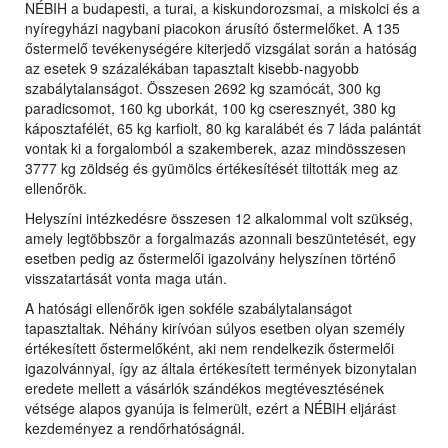
NÉBIH a budapesti, a turai, a kiskundorozsmai, a miskolci és a
nyíregyházi nagybani piacokon árusító őstermelőket. A 135
őstermelő tevékenységére kiterjedő vizsgálat során a hatóság
az esetek 9 százalékában tapasztalt kisebb-nagyobb
szabálytalanságot. Összesen 2692 kg szamócát, 300 kg
paradicsomot, 160 kg uborkát, 100 kg cseresznyét, 380 kg
káposztafélét, 65 kg karfiolt, 80 kg karalábét és 7 láda palántát
vontak ki a forgalomból a szakemberek, azaz mindösszesen
3777 kg zöldség és gyümölcs értékesítését tiltották meg az
ellenőrök.
Helyszíni intézkedésre összesen 12 alkalommal volt szükség,
amely legtöbbször a forgalmazás azonnali beszüntetését, egy
esetben pedig az őstermelői igazolvány helyszínen történő
visszatartását vonta maga után.
A hatósági ellenőrök igen sokféle szabálytalanságot
tapasztaltak. Néhány kirívóan súlyos esetben olyan személy
értékesített őstermelőként, aki nem rendelkezik őstermelői
igazolvánnyal, így az általa értékesített termények bizonytalan
eredete mellett a vásárlók szándékos megtévesztésének
vétsége alapos gyanúja is felmerült, ezért a NÉBIH eljárást
kezdeményez a rendőrhatóságnál.