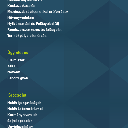
Kockázatkezelés
Mezőgazdasági genetikai erőforrások
Növényvédelem
Nyilvántartási és Felügyeleti Díj
Rendszerszervezés és felügyelet
Termékpálya-ellenőrzés
Ügyintézés
Élelmiszer
Állat
Növény
Labor/Egyéb
Kapcsolat
Nébih Igazgatóságok
Nébih Laboratóriumok
Kormányhivatalok
Sajtókapcsolat
Ügyfélszolgálat