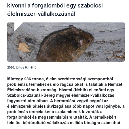
kivonni a forgalomból egy szabolcsi
élelmiszer-vállalkozásnál
2020. július 6, hétfő
Mintegy 236 tonna, élelmiszerbiztonsági szempontból
problémás terméket és élő rágcsálókat is találtak a Nemzeti
Élelmiszerlánc-biztonsági Hivatal (Nébih) ellenőrei egy
Szabolcs-Szatmár-Bereg megyei élelmiszer-vállalkozás
fagyasztó tárolóiban. A bértárolást végző cégnél az
élelmiszerek tételes átvizsgálása több napot vett igénybe, a
problémás termékeket a szakemberek kivonták a
forgalomból és megsemmisítésre utalták. A termékekért
felelős, bértároltató vállalkozás milliós bírságra számíthat.