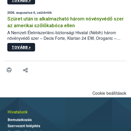
TOVÁBB >
kártevőt nem csak színcsapdában találták meg, de már fertőzött
fában is azonosították. A növényvédelmi szakemberek folytatják
az intenzív felderítést, emellett az intézkedéseket a szlovák
2026. augusztus 6, csütörtök
hatósággal is összehangolják a terjedés megállítása érdekében.
Szüret után is alkalmazható három növényvédő szer
az amerikai szőlőkabóca ellen
A Nemzeti Élelmiszerlánc-biztonsági Hivatal (Nébih) három
növényvédő szer – Decis Forte, Klartan 24 EW, Oroganic –
engedélyokiratát módosította, így azok a szüretet követően,
TOVÁBB >
egészen a vesszőérettség (BBCH 91) stádiumáig
felhasználhatóak a szőlőben. A kiterjesztések célja, hogy a korai
érésű szőlőkben is legyen lehetőség a károsító elleni további
védekezésre. Az Oroganic készítmény kis kiszerelésben kiskerti
felhasználók számára is elérhető és ökológiai termesztésben is
engedélyezett.
Cookie beállítások
Hivatalunk
Bemutatkozás
Szervezeti felépítés