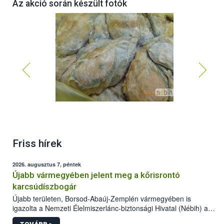
Az akció során készült fotók
Friss hírek
2026. augusztus 7, péntek
Újabb vármegyében jelent meg a kőrisrontó
karcsúdíszbogár
Újabb területen, Borsod-Abaúj-Zemplén vármegyében is
igazolta a Nemzeti Élelmiszerlánc-biztonsági Hivatal (Nébih) a
kőrisrontó karcsúdíszbogár (Agrilus planipennis) jelenlétét. A