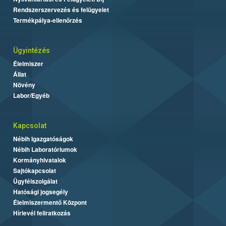
Rendszerszervezés és felügyelet
Termékpálya-ellenőrzés
Ügyintézés
Élelmiszer
Állat
Növény
Labor/Egyéb
Kapcsolat
Nébih Igazgatóságok
Nébih Laboratóriumok
Kormányhivatalok
Sajtókapcsolat
Ügyfélszolgálat
Hatósági jogsegély
Élelmiszermentő Központ
Hírlevél feliratkozás