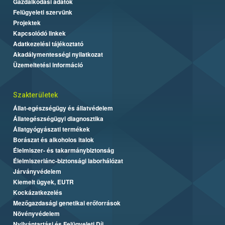
Gazdálkodási adatok
Felügyeleti szervünk
Projektek
Kapcsolódó linkek
Adatkezelési tájékoztató
Akadálymentességi nyilatkozat
Üzemeltetési információ
Szakterületek
Állat-egészségügy és állatvédelem
Állategészségügyi diagnosztika
Állatgyógyászati termékek
Borászat és alkoholos italok
Élelmiszer- és takarmánybiztonság
Élelmiszerlánc-biztonsági laborhálózat
Járványvédelem
Kiemelt ügyek, EUTR
Kockázatkezelés
Mezőgazdasági genetikai erőforrások
Növényvédelem
Nyilvántartási és Felügyeleti Díj