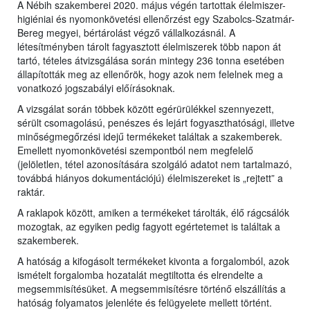
A Nébih szakemberei 2020. május végén tartottak élelmiszer-
higiéniai és nyomonkövetési ellenőrzést egy Szabolcs-Szatmár-
Bereg megyei, bértárolást végző vállalkozásnál. A
létesítményben tárolt fagyasztott élelmiszerek több napon át
tartó, tételes átvizsgálása során mintegy 236 tonna esetében
állapították meg az ellenőrök, hogy azok nem felelnek meg a
vonatkozó jogszabályi előírásoknak.
A vizsgálat során többek között egérürülékkel szennyezett,
sérült csomagolású, penészes és lejárt fogyaszthatósági, illetve
minőségmegőrzési idejű termékeket találtak a szakemberek.
Emellett nyomonkövetési szempontból nem megfelelő
(jelöletlen, tétel azonosítására szolgáló adatot nem tartalmazó,
továbbá hiányos dokumentációjú) élelmiszereket is „rejtett” a
raktár.
A raklapok között, amiken a termékeket tárolták, élő rágcsálók
mozogtak, az egyiken pedig fagyott egértetemet is találtak a
szakemberek.
A hatóság a kifogásolt termékeket kivonta a forgalomból, azok
ismételt forgalomba hozatalát megtiltotta és elrendelte a
megsemmisítésüket. A megsemmisítésre történő elszállítás a
hatóság folyamatos jelenléte és felügyelete mellett történt.