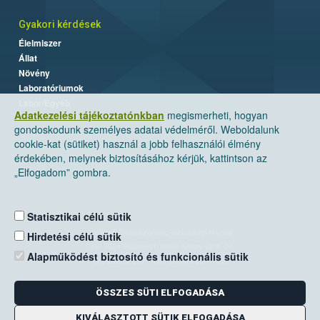
Gyakori kérdések
Élelmiszer
Állat
Növény
Laboratóriumok
Labor/Egyéb
Adatkezelési tájékoztatónkban
megismerheti, hogyan
gondoskodunk személyes adatai védelméről. Weboldalunk
cookie-kat (sütiket) használ a jobb felhasználói élmény
érdekében, melynek biztosításához kérjük, kattintson az
„Elfogadom” gombra.
Statisztikai célú sütik
Nemzeti Élelmiszerlánc-biztonsági Hivatal
Hirdetési célú sütik
Cím: 1024 Budapest, Keleti Károly utca. 24.
Alapműködést biztosító és funkcionális sütik
Levelezési cím: 1525 Budapest. Pf. 30.
ÖSSZES SÜTI ELFOGADÁSA
E-mail:
ugyfelszolgalat@nebih.gov.hu
Zöld szám: 06-80/263-244
KIVÁLASZTOTT SÜTIK ELFOGADÁSA