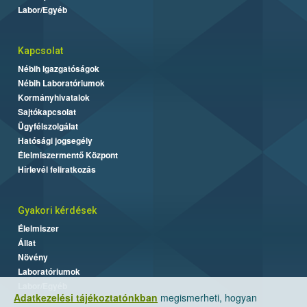
Labor/Egyéb
Kapcsolat
Nébih Igazgatóságok
Nébih Laboratóriumok
Kormányhivatalok
Sajtókapcsolat
Ügyfélszolgálat
Hatósági jogsegély
Élelmiszermentő Központ
Hírlevél feliratkozás
Gyakori kérdések
Élelmiszer
Állat
Növény
Laboratóriumok
Labor/Egyéb
Adatkezelési tájékoztatónkban
megismerheti, hogyan