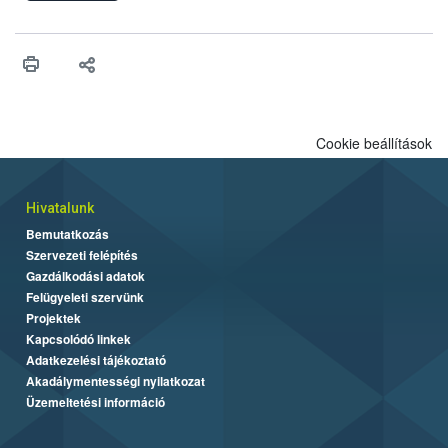
felhasználhatóak a szőlőben. A kiterjesztések célja, hogy a korai
érésű szőlőkben is legyen lehetőség a károsító elleni további
védekezésre. Az Oroganic készítmény kis kiszerelésben kiskerti
felhasználók számára is elérhető és ökológiai termesztésben is
engedélyezett.
Cookie beállítások
Hivatalunk
Bemutatkozás
Szervezeti felépítés
Gazdálkodási adatok
Felügyeleti szervünk
Projektek
Kapcsolódó linkek
Adatkezelési tájékoztató
Akadálymentességi nyilatkozat
Üzemeltetési információ