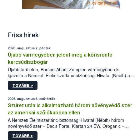
Friss hírek
2026. augusztus 7, péntek
Újabb vármegyében jelent meg a kőrisrontó
karcsúdíszbogár
Újabb területen, Borsod-Abaúj-Zemplén vármegyében is
igazolta a Nemzeti Élelmiszerlánc-biztonsági Hivatal (Nébih) a
kőrisrontó karcsúdíszbogár (Agrilus planipennis) jelenlétét. A
TOVÁBB >
kártevőt nem csak színcsapdában találták meg, de már fertőzött
fában is azonosították. A növényvédelmi szakemberek folytatják
az intenzív felderítést, emellett az intézkedéseket a szlovák
2026. augusztus 6, csütörtök
hatósággal is összehangolják a terjedés megállítása érdekében.
Szüret után is alkalmazható három növényvédő szer
az amerikai szőlőkabóca ellen
A Nemzeti Élelmiszerlánc-biztonsági Hivatal (Nébih) három
növényvédő szer – Decis Forte, Klartan 24 EW, Oroganic –
engedélyokiratát módosította, így azok a szüretet követően,
TOVÁBB >
egészen a vesszőérettség (BBCH 91) stádiumáig