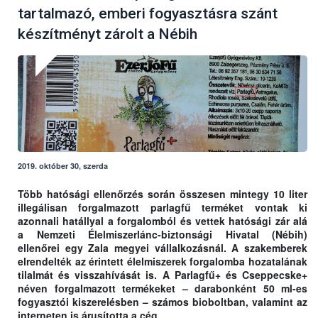
tartalmazó, emberi fogyasztásra szánt
készítményt zárolt a Nébih
2019. október 30, szerda
Több hatósági ellenőrzés során összesen mintegy 10 liter
illegálisan forgalmazott parlagfű terméket vontak ki
azonnali hatállyal a forgalomból és vettek hatósági zár alá
a Nemzeti Élelmiszerlánc-biztonsági Hivatal (Nébih)
ellenőrei egy Zala megyei vállalkozásnál. A szakemberek
elrendelték az érintett élelmiszerek forgalomba hozatalának
tilalmát és visszahívását is. A Parlagfű+ és Cseppecske+
néven forgalmazott termékeket – darabonként 50 ml-es
fogyasztói kiszerelésben – számos bioboltban, valamint az
interneten is árusította a cég.