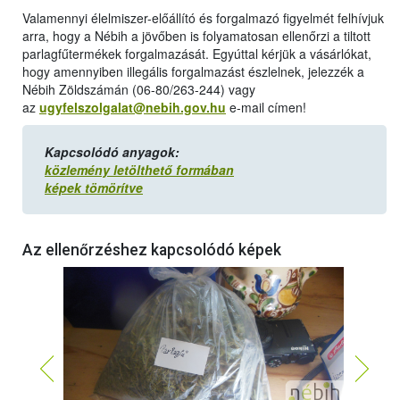
Valamennyi élelmiszer-előállító és forgalmazó figyelmét felhívjuk
arra, hogy a Nébih a jövőben is folyamatosan ellenőrzi a tiltott
parlagfűtermékek forgalmazását. Egyúttal kérjük a vásárlókat,
hogy amennyiben illegális forgalmazást észlelnek, jelezzék a
Nébih Zöldszámán (06-80/263-244) vagy
az
ugyfelszolgalat@nebih.gov.hu
e-mail címen!
Kapcsolódó anyagok:
közlemény letölthető formában
képek tömörítve
Az ellenőrzéshez kapcsolódó képek