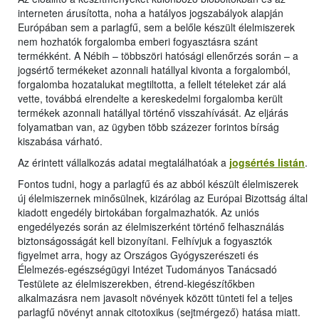
interneten árusította, noha a hatályos jogszabályok alapján
Európában sem a parlagfű, sem a belőle készült élelmiszerek
nem hozhatók forgalomba emberi fogyasztásra szánt
termékként. A Nébih – többszöri hatósági ellenőrzés során – a
jogsértő termékeket azonnali hatállyal kivonta a forgalomból,
forgalomba hozatalukat megtiltotta, a fellelt tételeket zár alá
vette, továbbá elrendelte a kereskedelmi forgalomba került
termékek azonnali hatállyal történő visszahívását. Az eljárás
folyamatban van, az ügyben több százezer forintos bírság
kiszabása várható.
Az érintett vállalkozás adatai megtalálhatóak a
jogsértés listán
.
Fontos tudni, hogy a parlagfű és az abból készült élelmiszerek
új élelmiszernek minősülnek, kizárólag az Európai Bizottság által
kiadott engedély birtokában forgalmazhatók. Az uniós
engedélyezés során az élelmiszerként történő felhasználás
biztonságosságát kell bizonyítani. Felhívjuk a fogyasztók
figyelmet arra, hogy az Országos Gyógyszerészeti és
Élelmezés-egészségügyi Intézet Tudományos Tanácsadó
Testülete az élelmiszerekben, étrend-kiegészítőkben
alkalmazásra nem javasolt növények között tünteti fel a teljes
parlagfű növényt annak citotoxikus (sejtmérgező) hatása miatt.