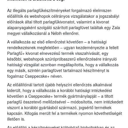
Az illegális parlagfűkészítményeket forgalmazó élelmiszer-
előállítók és webshopok célirányos vizsgálatakor a jogszabályi
előírások által tiltott parlagfűkivonatot, valamint a kivonat
alapanyagaként szolgáló szárított parlagfüvet találtak egy Zala
megyei vállalkozásnál a Nébih ellenőrei.
A vállalkozás az első ellenőrzést követően – a hatósági
rendelkezésnek megfelelően – ugyan kezdeményezte a fellelt
Parlagfű+ kivonat elnevezésű termék visszahívását, egy
későbbi, webshopok szúrópróbaszerű ellenőrzésére irányuló
hatósági vizsgálat azonban megállapította, hogy a vállalkozás
egy másik, szintén parlagfüvet tartalmazó készítményt is
fogalmaz Cseppecske+ néven.
Az előállítónál tartott újabb helyszíni ellenőrzés alkalmával
kiderült, hogy a vállalkozás a korábbi hatósági intézkedést
követően a Cseppecske+ termék gyártmánylapját – a tiltott
parlagfű összetevő mellőzésével – módosította, nem intézkedett
viszont a korábbi gyártásból származó, jogsértő termékek
kapcsán. Kifogás merült fel a termékek nyomon követhetőségét
illetően is.
Az előállító a készítményeket különböző bioboltokban és az