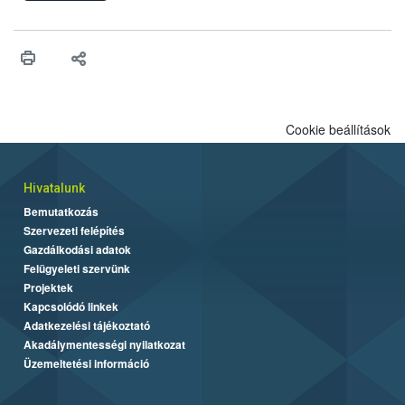
felhasználhatóak a szőlőben. A kiterjesztések célja, hogy a korai
érésű szőlőkben is legyen lehetőség a károsító elleni további
védekezésre. Az Oroganic készítmény kis kiszerelésben kiskerti
felhasználók számára is elérhető és ökológiai termesztésben is
engedélyezett.
Cookie beállítások
Hivatalunk
Bemutatkozás
Szervezeti felépítés
Gazdálkodási adatok
Felügyeleti szervünk
Projektek
Kapcsolódó linkek
Adatkezelési tájékoztató
Akadálymentességi nyilatkozat
Üzemeltetési információ