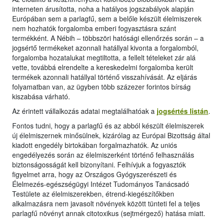
interneten árusította, noha a hatályos jogszabályok alapján
Európában sem a parlagfű, sem a belőle készült élelmiszerek
nem hozhatók forgalomba emberi fogyasztásra szánt
termékként. A Nébih – többszöri hatósági ellenőrzés során – a
jogsértő termékeket azonnali hatállyal kivonta a forgalomból,
forgalomba hozatalukat megtiltotta, a fellelt tételeket zár alá
vette, továbbá elrendelte a kereskedelmi forgalomba került
termékek azonnali hatállyal történő visszahívását. Az eljárás
folyamatban van, az ügyben több százezer forintos bírság
kiszabása várható.
Az érintett vállalkozás adatai megtalálhatóak a
jogsértés listán
.
Fontos tudni, hogy a parlagfű és az abból készült élelmiszerek
új élelmiszernek minősülnek, kizárólag az Európai Bizottság által
kiadott engedély birtokában forgalmazhatók. Az uniós
engedélyezés során az élelmiszerként történő felhasználás
biztonságosságát kell bizonyítani. Felhívjuk a fogyasztók
figyelmet arra, hogy az Országos Gyógyszerészeti és
Élelmezés-egészségügyi Intézet Tudományos Tanácsadó
Testülete az élelmiszerekben, étrend-kiegészítőkben
alkalmazásra nem javasolt növények között tünteti fel a teljes
parlagfű növényt annak citotoxikus (sejtmérgező) hatása miatt.