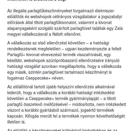
Az illegális parlagfűkészítményeket forgalmazó élelmiszer-
előállítók és webshopok célirányos vizsgálatakor a jogszabályi
előírások által tiltott parlagfűkivonatot, valamint a kivonat
alapanyagaként szolgáló szárított parlagfüvet találtak egy Zala
megyei vállalkozásnál a Nébih ellenőrei.
A vállalkozás az első ellenőrzést követően – a hatósági
rendelkezésnek megfelelően – ugyan kezdeményezte a fellelt
Parlagfű+ kivonat elnevezésű termék visszahívását, egy
későbbi, webshopok szúrópróbaszerű ellenőrzésére irányuló
hatósági vizsgálat azonban megállapította, hogy a vállalkozás
egy másik, szintén parlagfüvet tartalmazó készítményt is
fogalmaz Cseppecske+ néven.
Az előállítónál tartott újabb helyszíni ellenőrzés alkalmával
kiderült, hogy a vállalkozás a korábbi hatósági intézkedést
követően a Cseppecske+ termék gyártmánylapját – a tiltott
parlagfű összetevő mellőzésével – módosította, nem intézkedett
viszont a korábbi gyártásból származó, jogsértő termékek
kapcsán. Kifogás merült fel a termékek nyomon követhetőségét
illetően is.
Az előállító a készítményeket különböző bioboltokban és az