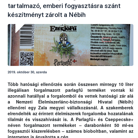
tartalmazó, emberi fogyasztásra szánt
készítményt zárolt a Nébih
2019. október 30, szerda
Több hatósági ellenőrzés során összesen mintegy 10 liter
illegálisan forgalmazott parlagfű terméket vontak ki
azonnali hatállyal a forgalomból és vettek hatósági zár alá
a Nemzeti Élelmiszerlánc-biztonsági Hivatal (Nébih)
ellenőrei egy Zala megyei vállalkozásnál. A szakemberek
elrendelték az érintett élelmiszerek forgalomba hozatalának
tilalmát és visszahívását is. A Parlagfű+ és Cseppecske+
néven forgalmazott termékeket – darabonként 50 ml-es
fogyasztói kiszerelésben – számos bioboltban, valamint az
interneten is árusította a cég.