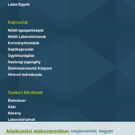
Labor/Egyéb
Kapcsolat
Nébih Igazgatóságok
Nébih Laboratóriumok
Kormányhivatalok
Sajtókapcsolat
Ügyfélszolgálat
Hatósági jogsegély
Élelmiszermentő Központ
Hírlevél feliratkozás
Gyakori kérdések
Élelmiszer
Állat
Növény
Laboratóriumok
Labor/Egyéb
Adatkezelési tájékoztatónkban
megismerheti, hogyan