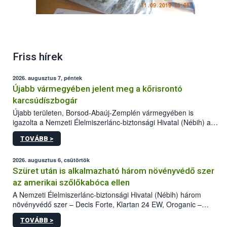
Friss hírek
2026. augusztus 7, péntek
Újabb vármegyében jelent meg a kőrisrontó
karcsúdíszbogár
Újabb területen, Borsod-Abaúj-Zemplén vármegyében is
igazolta a Nemzeti Élelmiszerlánc-biztonsági Hivatal (Nébih) a
kőrisrontó karcsúdíszbogár (Agrilus planipennis) jelenlétét. A
TOVÁBB >
kártevőt nem csak színcsapdában találták meg, de már fertőzött
fában is azonosították. A növényvédelmi szakemberek folytatják
az intenzív felderítést, emellett az intézkedéseket a szlovák
2026. augusztus 6, csütörtök
hatósággal is összehangolják a terjedés megállítása érdekében.
Szüret után is alkalmazható három növényvédő szer
az amerikai szőlőkabóca ellen
A Nemzeti Élelmiszerlánc-biztonsági Hivatal (Nébih) három
növényvédő szer – Decis Forte, Klartan 24 EW, Oroganic –
engedélyokiratát módosította, így azok a szüretet követően,
TOVÁBB >
egészen a vesszőérettség (BBCH 91) stádiumáig