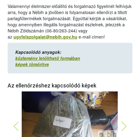
Valamennyi élelmiszer-előállító és forgalmazó figyelmét felhívjuk
arra, hogy a Nébih a jövőben is folyamatosan ellenőrzi a tiltott
parlagfűtermékek forgalmazását. Egyúttal kérjük a vásárlókat,
hogy amennyiben illegális forgalmazást észlelnek, jelezzék a
Nébih Zöldszámán (06-80/263-244) vagy
az
ugyfelszolgalat@nebih.gov.hu
e-mail címen!
Kapcsolódó anyagok:
közlemény letölthető formában
képek tömörítve
Az ellenőrzéshez kapcsolódó képek