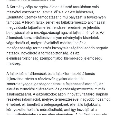
A Kormány célja az egész életen át tartó tanulásban való
részvétel ösztönzése, amit a VP1-1.2.1-23 kódszámú,
„Bemutató üzemek támogatása” című pályázat is tevékenyen
támogat. A Nébih fajtakísérleti és fajtakitermesztő állomásain
megvalósuló fajtaelismerési rendszer eredménye jelentős
befolyással bír a mezőgazdasági ágazat teljesítményére. Az
állomások korszerűsítésével olyan növényfajta-kísérletek
végezhetők el, melyek jóvoltából csökkenthetők a
mezőgazdasági termesztés bizonytalanságából adódó negatív
hatások, növelhető a termésbiztonság, és az
élelmiszerbiztonság szempontjából kiemelkedő jelentőségű
minőség.
A fajtakísérleti állomások és a fajtakitermesztő állomás
fejlesztése révén a résztvevők gyakorlatorientált
ismeretanyaggal gazdagodhatnak a fajtahasználaton túl, az
aktuális termelési eljárásokról és gazdaságszervezési minták
alkalmazásáról. A gazdálkodók azon innovatív fajtákról kapnak
részletes információt, melyek termesztésével nagyobb hozamot
érhetnek el. Emellett a betegségeknek ellenálló fajtákkal a
környezetterhelés is mérsékelhető, ami így hozzájárul a
fenntarthatósághoz a mezőgazdaságban. A fajtákat az ország