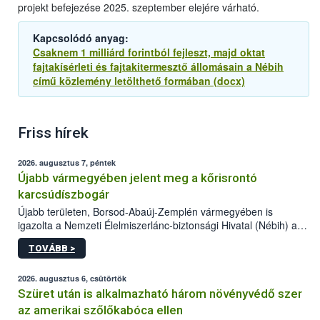
projekt befejezése 2025. szeptember elejére várható.
Kapcsolódó anyag:
Csaknem 1 milliárd forintból fejleszt, majd oktat
fajtakísérleti és fajtakitermesztő állomásain a Nébih
című közlemény letölthető formában (docx)
Friss hírek
2026. augusztus 7, péntek
Újabb vármegyében jelent meg a kőrisrontó
karcsúdíszbogár
Újabb területen, Borsod-Abaúj-Zemplén vármegyében is
igazolta a Nemzeti Élelmiszerlánc-biztonsági Hivatal (Nébih) a
kőrisrontó karcsúdíszbogár (Agrilus planipennis) jelenlétét. A
TOVÁBB >
kártevőt nem csak színcsapdában találták meg, de már fertőzött
fában is azonosították. A növényvédelmi szakemberek folytatják
az intenzív felderítést, emellett az intézkedéseket a szlovák
2026. augusztus 6, csütörtök
hatósággal is összehangolják a terjedés megállítása érdekében.
Szüret után is alkalmazható három növényvédő szer
az amerikai szőlőkabóca ellen