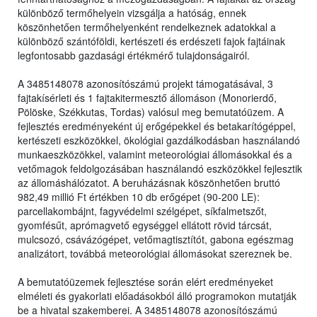
különböző termőhelyein vizsgálja a hatóság, ennek
köszönhetően termőhelyenként rendelkeznek adatokkal a
különböző szántóföldi, kertészeti és erdészeti fajok fajtáinak
legfontosabb gazdasági értékmérő tulajdonságairól.
A 3485148078 azonosítószámú projekt támogatásával, 3
fajtakísérleti és 1 fajtakitermesztő állomáson (Monorierdő,
Pölöske, Székkutas, Tordas) valósul meg bemutatóüzem. A
fejlesztés eredményeként új erőgépekkel és betakarítógéppel,
kertészeti eszközökkel, ökológiai gazdálkodásban használandó
munkaeszközökkel, valamint meteorológiai állomásokkal és a
vetőmagok feldolgozásában használandó eszközökkel fejlesztik
az állomáshálózatot. A beruházásnak köszönhetően bruttó
982,49 millió Ft értékben 10 db erőgépet (90-200 LE):
parcellakombájnt, fagyvédelmi szélgépet, síkfalmetszőt,
gyomfésűt, aprómagvető egységgel ellátott rövid tárcsát,
mulcsozó, csávázógépet, vetőmagtisztítót, gabona egészmag
analizátort, továbbá meteorológiai állomásokat szereznek be.
A bemutatóüzemek fejlesztése során elért eredményeket
elméleti és gyakorlati előadásokból álló programokon mutatják
be a hivatal szakemberei. A 3485148078 azonosítószámú