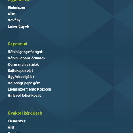
Élelmiszer
Állat
Növény
Labor/Egyéb
Kapcsolat
Nébih Igazgatóságok
Nébih Laboratóriumok
Kormányhivatalok
Sajtókapcsolat
Ügyfélszolgálat
Hatósági jogsegély
Élelmiszermentő Központ
Hírlevél feliratkozás
Gyakori kérdések
Élelmiszer
Állat