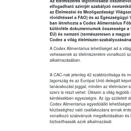
Az élelmiszerek legfontosabb összetevői
elfogadható szintjét szabályzó nemzetkö
az Élelmezési és Mezőgazdasági Világsze
rövidítéssel a FAO) és az Egészségügyi 
ban létrehozta a Codex Alimentárius Főbi
különféle dokumentumok összessége a C
EU) és nemzeti (természetesen a magyar i
Codex a világ élelmiszer-szabályozásána
A Codex Alimentarius lehetőséget ad a vilá
vehessenek az élelmiszerekre vonatkozó s
alkalmazásában.
A CAC-nak jelenleg 42 szakbizottsága és m
tagország és az Európai Unió delegált képvi
tanácskozási joggal, minden az élelmisze
szerv is részt vehet. Ülésein a világ legjob
kérdésekben egyezségre. Az így született 
Codex Alimentarius egyedülálló lehetősége
közösséghez való csatlakozásra annak érde
vonatkozó szabványok megalkotásában és ha
biztosíthassák azok alkalmazását.