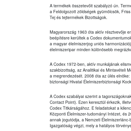
A termékek összetevőit szabályzó ún. Term
a Feldolgozott zöldségek gyümölcsök, Friss
Tej és tejtermékek Bizottságok.
Magyarország 1963 óta aktív résztvevője e
beépítésre kerültek a Codex dokumentumok
a magyar élelmiszerjog uniós harmonizációja
élelmiszeripar minden különösebb megrázkód
A Codex 1972-ben, aktív munkájának elisme
szakbizottság, az Analitikai és Mintavételi 
a megrendezését. 2008 óta az ülés elnöke: 
biztonsági Hivatal Élelmiszerbiztonsági Koc
A Codex szabályai szerint a tagországoknak
Contact Point). Ezen keresztül érkezik, ille
Codex Titkárságához. E feladatokat a kilen
Központi Élelmiszer-tudományi Intézet, és 20
annak jogutódja, a Nemzeti Élelmiszerlánc-b
Igazgatóság végzi, mely a hatályos törvény