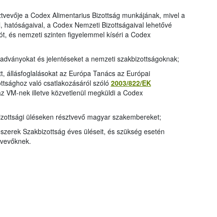
ztvevője a Codex Alimentarius Bizottság munkájának, mivel a
, hatóságaival, a Codex Nemzeti Bizottságaival lehetővé
ót, és nemzeti szinten figyelemmel kíséri a Codex
adványokat és jelentéseket a nemzeti szakbizottságoknak;
tt, állásfoglalásokat az Európa Tanács az Európai
ttsághoz való csatlakozásáról szóló
2003/822/EK
az VM-nek illetve közvetlenül megküldi a Codex
bizottsági üléseken résztvevő magyar szakembereket;
ódszerek Szakbizottság éves üléseit, és szükség esetén
ztvevőknek.