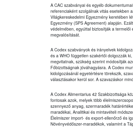
A CAC szabványai és egyéb dokumentumai 
referenciaként szolgálnak vitás esetekben a
Világkereskedelmi Egyezmény keretében lé
Egyezmény (SPS Agreement) alapján. Ezált
védelmében, egyúttal biztosítják a termelői
megvalósítását.
A Codex szabványok és irányelvek kidolgo
és a WHO független szakértői dolgozzák ki,
megvitatnak, szükség szerint módosítják azok
Főbizottságnak jóváhagyásra. A Codex mun
kidolgozásánál egyetértésre törekszik, szava
választásakor kerül sor. A szavazáskor min
A Codex Alimentarius 42 Szakbizottsága kö
fontosak azok, melyek több élelmiszercsopo
szennyező anyag, szermaradék határértékek
maradékai, Analitikai és mintavételi módsz
Élelmiszer import- és export-ellenőrző és i
Növényvédőszer-maradékok, valamint a Táplá