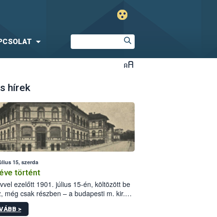
PCSOLAT
s hírek
úlius 15, szerda
éve történt
vvel ezelőtt 1901. július 15-én, költözött be
z, még csak részben – a budapesti m. kir.
i vetőmagvizsgáló állomás a Kis Rókus utca
VÁBB >
ám alatti, Czigler Győző által tervezett új