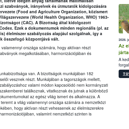
t, illetve idegen anyag tartalmának maximálisan
épüle
zi szabványok, irányelvek és útmutatók kidolgozására
rvezete (Food and Agriculture Organization, közismert
Világszervezete (World Health Organization, WHO) 1963-
zottságot (CAC). A Bizottság által kidolgozott
odex. Ezek a dokumentumok minden regionális (pl. az
s) élelmiszer szabályozás alapjául szolgálnak, így a
k összefogó központjává vált.
2026. j
Az e
g valamennyi országa számára, hogy aktívan részt
járta
zabványok megalkotásában, harmonizációjában és
A kedv
forga
Korm.
unkabizottsága van. A bizottságok munkájában 182
TO
sérül
selői vesznek részt. Munkájában a tagországok mellett,
felme
r-szabályozáshoz valami módon kapcsolódó nem kormányzati
veszé
b szakemberei találkoznak, vitatkoznak és jutnak a különböző
Ezen 
dokumentumokat az egész világ ismeri és alkalmazza. A
vonni
t teremt a világ valamennyi országa számára a nemzetközi
jártas
kében, hogy aktívan részt vehessenek az élelmiszerekre
rmonizációjában, valamint nemzetközi szinten is