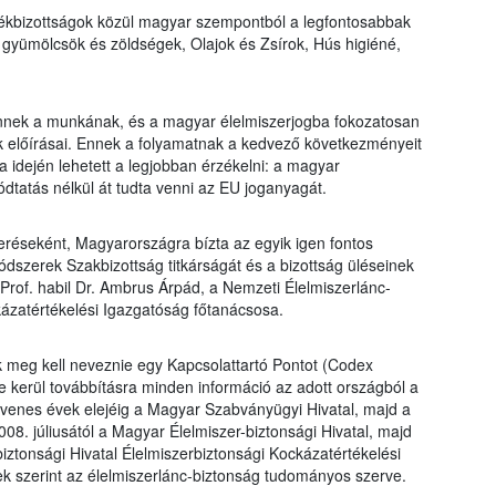
ékbizottságok közül magyar szempontból a legfontosabbak
 gyümölcsök és zöldségek, Olajok és Zsírok, Hús higiéné,
nnek a munkának, és a magyar élelmiszerjogba fokozatosan
 előírásai. Ennek a folyamatnak a kedvező következményeit
 idején lehetett a legjobban érzékelni: a magyar
tatás nélkül át tudta venni az EU joganyagát.
réseként, Magyarországra bízta az egyik igen fontos
Módszerek Szakbizottság titkárságát és a bizottság üléseinek
Prof. habil Dr. Ambrus Árpád, a Nemzeti Élelmiszerlánc-
kázatértékelési Igazgatóság főtanácsosa.
 meg kell neveznie egy Kapcsolattartó Pontot (Codex
tve kerül továbbításra minden információ az adott országból a
cvenes évek elejéig a Magyar Szabványügyi Hivatal, majd a
08. júliusától a Magyar Élelmiszer-biztonsági Hivatal, majd
iztonsági Hivatal Élelmiszerbiztonsági Kockázatértékelési
ek szerint az élelmiszerlánc-biztonság tudományos szerve.