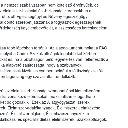
a nemzeti szabályzásban nem kötelező érvényűek, de
z élelmiszer-higiéniai és -biztonsági kérdésekben a
trehozott Egészségügyi és Növény-egészségügyi
al döntő szerepet játszanak a fogyasztók egészségének
 érdekeltség figyelembevételét, a tisztességes kereskedelem
zása több lépésben történik. Az alapdokumentumokat a FAO
 melyet a Codex Szakbizottságok legalább két körben
at és, ha a bizottságon belül egyetértés van, felterjesztik a
ka alapvető sajátossága, hogy a szabványok
zásra csak kivételes esetben például a fő tisztségviselők
den tagország egy szavazattal rendelkezik.
zül az élelmiszerbiztonság szempontjából kiemelkedően
rtra vonatkozó előírásokat, maximálisan elfogadható
et dolgoznak ki. Ezek az Állatgyógyászati szerek
erek, Élelmiszer-adalékanyagok, Élelmiszerek címkézése,
gazoló, Élelmiszer-higiéne, Élelmiszeszennyezők, a
lkozási és speciális diétás élelmiszerek, Szakbizottságok.