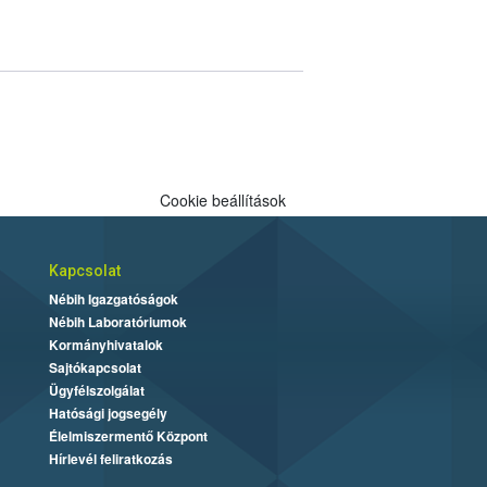
Cookie beállítások
Kapcsolat
Nébih Igazgatóságok
Nébih Laboratóriumok
Kormányhivatalok
Sajtókapcsolat
Ügyfélszolgálat
Hatósági jogsegély
Élelmiszermentő Központ
Hírlevél feliratkozás