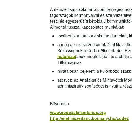
A nemzeti kapcsolattartó pont lényeges rés
tagországok kormányaival és szervezeteivel
teszi és egyszerűsíti kétoldalú kommunikáci
Alimentáriusszal kapcsolatos munkákat:
továbbítja a munka dokumentumokat, ki
a magyar szakbizottságok által kialakíto
Közösségnek a Codex Alimentarius Bizo
határozat
ának megfelelően továbbítja 
Titkárságnak;
hivatalosan bejelenti a különböző szak
szervezi az Analitikai és Mintavételi M
adminisztratív segítséget is nyújt a rés
Bővebben:
www.codexalimentarius.org
http://elelmiszerlanc.kormany.hu/codex