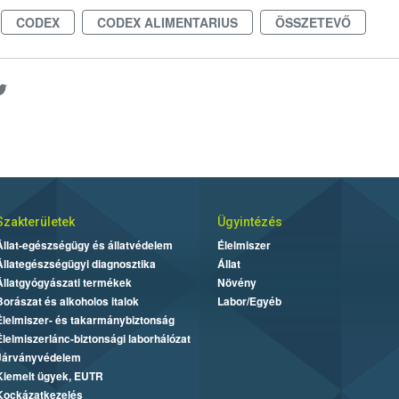
CODEX
CODEX ALIMENTARIUS
ÖSSZETEVŐ
Szakterületek
Ügyintézés
Állat-egészségügy és állatvédelem
Élelmiszer
Állategészségügyi diagnosztika
Állat
Állatgyógyászati termékek
Növény
Borászat és alkoholos italok
Labor/Egyéb
Élelmiszer- és takarmánybiztonság
Élelmiszerlánc-biztonsági laborhálózat
Járványvédelem
Kiemelt ügyek, EUTR
Kockázatkezelés