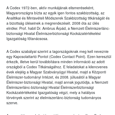
A Codex 1972-ben, aktív munkájának elismeréseként,
Magyarországra bízta az egyik igen fontos szakbizottság, az
Analitikai és Mintavételi Módszerek Szakbizottság titkárságát és
a bizottság üléseinek a megrendezését. 2008 óta az ülés
elnöke: Prof. habil Dr. Ambrus Árpád, a Nemzeti Élelmiszerlánc-
biztonsági Hivatal Élelmiszerbiztonsági Kockázatértékelési
Igazgatóság főtanácsosa.
A Codex szabályai szerint a tagországoknak meg kell neveznie
egy Kapcsolattartó Pontot (Codex Contact Point). Ezen keresztül
érkezik, illetve kerül továbbításra minden információ az adott
országból a Codex Titkárságához. E feladatokat a kilencvenes
évek elejéig a Magyar Szabványügyi Hivatal, majd a Központi
Élelmiszer-tudományi Intézet, és 2008. júliusától a Magyar
Élelmiszer-biztonsági Hivatal, majd annak jogutódja, a Nemzeti
Élelmiszerlánc-biztonsági Hivatal Élelmiszerbiztonsági
Kockázatértékelési Igazgatóság végzi, mely a hatályos
törvények szerint az élelmiszerlánc-biztonság tudományos
szerve.