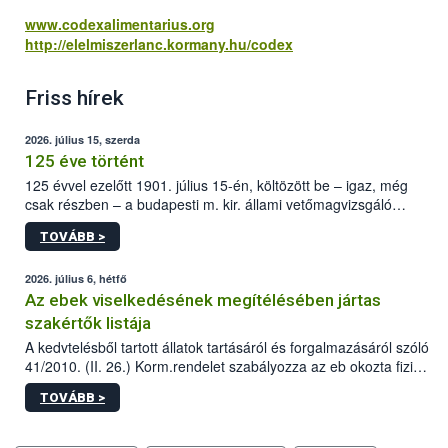
www.codexalimentarius.org
http://elelmiszerlanc.kormany.hu/codex
Friss hírek
2026. július 15, szerda
125 éve történt
125 évvel ezelőtt 1901. július 15-én, költözött be – igaz, még
csak részben – a budapesti m. kir. állami vetőmagvizsgáló
állomás a Kis Rókus utca 15. szám alatti, Czigler Győző által
TOVÁBB >
tervezett új épületébe.
2026. július 6, hétfő
Az ebek viselkedésének megítélésében jártas
szakértők listája
A kedvtelésből tartott állatok tartásáról és forgalmazásáról szóló
41/2010. (II. 26.) Korm.rendelet szabályozza az eb okozta fizikai
sérülés, illetve ennek veszélye keletkezésekor felmerülő
TOVÁBB >
hatósági feladatokat, valamint a veszélyes eb tartását és annak
engedélyezését. Ezen eljárások során szükség esetén be kell
vonni az ebek viselkedésének megítélésében jártas szakértőt.