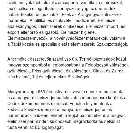
azok, melyek több élelmiszercsoportra vonatkozó előírásokat,
maximálisan elfogadható szennyező anyag, szermaradék
határértékeket dolgoznak ki. Ezek az Állatgyógyászati szerek
maradékai, Analitikai és mintavételi módszerek, Élelmiszer-
adalékanyagok, Élelmiszerek címkézése, Élelmiszer import- és
export-ellenőrző és igazoló, Élelmiszer-higiéne,
Élelmiszeszennyezők, a Növényvédőszer-maradékok, valamint
a Táplálkozási és speciális diétás élelmiszerek, Szakbizottságok.
A termékek összetevőit szabályzó ún. Termékbizottságok közül
magyar szempontból a legfontosabbak a Feldolgozott zöldségek
gyümölcsök, Friss gyümölcsök és zöldségek, Olajok és Zsírok,
Hús higiéné, Tej és tejtermékek Bizottságok.
Magyarország 1963 óta aktív résztvevője ennek a munkának,
és a magyar élelmiszerjogba fokozatosan beépítésre kerültek a
Codex dokumentumok előírásai. Ennek a folyamatnak a
kedvező következményeit a magyar élelmiszerjog uniós
harmonizációja idején lehetett a legjobban érzékelni: a magyar
élelmiszeripar minden különösebb megrázkódtatás nélkül át
tudta venni az EU joganyagát.