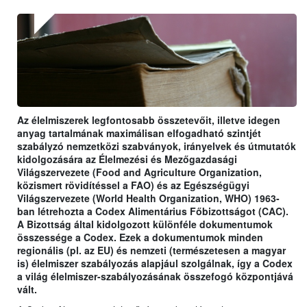
Az élelmiszerek legfontosabb összetevőit, illetve idegen
anyag tartalmának maximálisan elfogadható szintjét
szabályzó nemzetközi szabványok, irányelvek és útmutatók
kidolgozására az Élelmezési és Mezőgazdasági
Világszervezete (Food and Agriculture Organization,
közismert rövidítéssel a FAO) és az Egészségügyi
Világszervezete (World Health Organization, WHO) 1963-
ban létrehozta a Codex Alimentárius Főbizottságot (CAC).
A Bizottság által kidolgozott különféle dokumentumok
összessége a Codex. Ezek a dokumentumok minden
regionális (pl. az EU) és nemzeti (természetesen a magyar
is) élelmiszer szabályozás alapjául szolgálnak, így a Codex
a világ élelmiszer-szabályozásának összefogó központjává
vált.