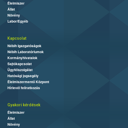
Élelmiszer
Állat
Növény
Labor/Egyéb
Kapcsolat
Nébih Igazgatóságok
Nébih Laboratóriumok
Kormányhivatalok
Sajtókapcsolat
Ügyfélszolgálat
Hatósági jogsegély
Élelmiszermentő Központ
Hírlevél feliratkozás
Gyakori kérdések
Élelmiszer
Állat
Növény