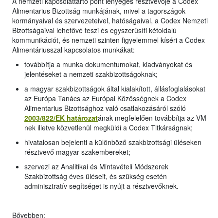
A nemzeti kapcsolattartó pont lényeges résztvevője a Codex
Alimentarius Bizottság munkájának, mivel a tagországok
kormányaival és szervezeteivel, hatóságaival, a Codex Nemzeti
Bizottságaival lehetővé teszi és egyszerűsíti kétoldalú
kommunikációt, és nemzeti szinten figyelemmel kíséri a Codex
Alimentáriusszal kapcsolatos munkákat:
továbbítja a munka dokumentumokat, kiadványokat és
jelentéseket a nemzeti szakbizottságoknak;
a magyar szakbizottságok által kialakított, állásfoglalásokat
az Európa Tanács az Európai Közösségnek a Codex
Alimentarius Bizottsághoz való csatlakozásáról szóló
2003/822/EK határozat
ának megfelelően továbbítja az VM-
nek illetve közvetlenül megküldi a Codex Titkárságnak;
hivatalosan bejelenti a különböző szakbizottsági üléseken
résztvevő magyar szakembereket;
szervezi az Analitikai és Mintavételi Módszerek
Szakbizottság éves üléseit, és szükség esetén
adminisztratív segítséget is nyújt a résztvevőknek.
Bővebben: