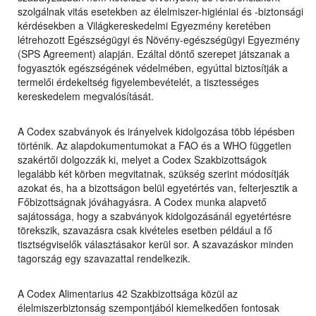
szolgálnak vitás esetekben az élelmiszer-higiéniai és -biztonsági
kérdésekben a Világkereskedelmi Egyezmény keretében
létrehozott Egészségügyi és Növény-egészségügyi Egyezmény
(SPS Agreement) alapján. Ezáltal döntő szerepet játszanak a
fogyasztók egészségének védelmében, egyúttal biztosítják a
termelői érdekeltség figyelembevételét, a tisztességes
kereskedelem megvalósítását.
A Codex szabványok és irányelvek kidolgozása több lépésben
történik. Az alapdokumentumokat a FAO és a WHO független
szakértői dolgozzák ki, melyet a Codex Szakbizottságok
legalább két körben megvitatnak, szükség szerint módosítják
azokat és, ha a bizottságon belül egyetértés van, felterjesztik a
Főbizottságnak jóváhagyásra. A Codex munka alapvető
sajátossága, hogy a szabványok kidolgozásánál egyetértésre
törekszik, szavazásra csak kivételes esetben például a fő
tisztségviselők választásakor kerül sor. A szavazáskor minden
tagország egy szavazattal rendelkezik.
A Codex Alimentarius 42 Szakbizottsága közül az
élelmiszerbiztonság szempontjából kiemelkedően fontosak