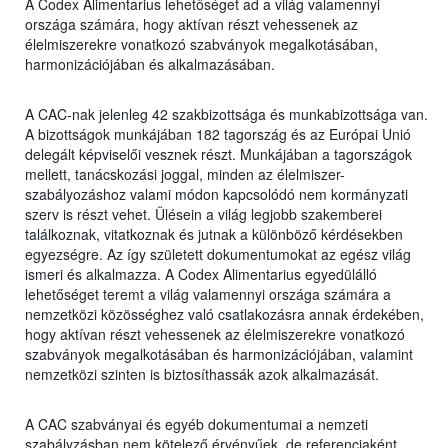
A Codex Alimentarius lehetőséget ad a világ valamennyi
országa számára, hogy aktívan részt vehessenek az
élelmiszerekre vonatkozó szabványok megalkotásában,
harmonizációjában és alkalmazásában.
A CAC-nak jelenleg 42 szakbizottsága és munkabizottsága van.
A bizottságok munkájában 182 tagország és az Európai Unió
delegált képviselői vesznek részt. Munkájában a tagországok
mellett, tanácskozási joggal, minden az élelmiszer-
szabályozáshoz valami módon kapcsolódó nem kormányzati
szerv is részt vehet. Ülésein a világ legjobb szakemberei
találkoznak, vitatkoznak és jutnak a különböző kérdésekben
egyezségre. Az így született dokumentumokat az egész világ
ismeri és alkalmazza. A Codex Alimentarius egyedülálló
lehetőséget teremt a világ valamennyi országa számára a
nemzetközi közösséghez való csatlakozásra annak érdekében,
hogy aktívan részt vehessenek az élelmiszerekre vonatkozó
szabványok megalkotásában és harmonizációjában, valamint
nemzetközi szinten is biztosíthassák azok alkalmazását.
A CAC szabványai és egyéb dokumentumai a nemzeti
szabályzásban nem kötelező érvényűek, de referenciaként