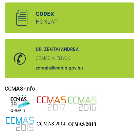
CODEX
HONLAP
DR. ZENTAI ANDREA
CCMAS ALELNÖK
zentaia@nebih.gov.hu
CCMAS-info