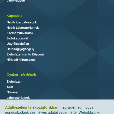
Labor/Egyéb
Kapcsolat
Nébih Igazgatóságok
Nébih Laboratóriumok
Kormányhivatalok
Sajtókapcsolat
Ügyfélszolgálat
Hatósági jogsegély
Élelmiszermentő Központ
Hírlevél feliratkozás
Gyakori kérdések
Élelmiszer
Állat
Növény
Laboratóriumok
Labor/Egyéb
Adatkezelési tájékoztatónkban
megismerheti, hogyan
gondoskodunk személyes adatai védelméről. Weboldalunk