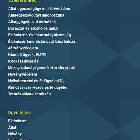
Szakterületek
Állat-egészségügy és állatvédelem
Állategészségügyi diagnosztika
Állatgyógyászati termékek
Borászat és alkoholos italok
Élelmiszer- és takarmánybiztonság
Élelmiszerlánc-biztonsági laborhálózat
Járványvédelem
Kiemelt ügyek, EUTR
Kockázatkezelés
Mezőgazdasági genetikai erőforrások
Növényvédelem
Nyilvántartási és Felügyeleti Díj
Rendszerszervezés és felügyelet
Termékpálya-ellenőrzés
Ügyintézés
Élelmiszer
Állat
Növény