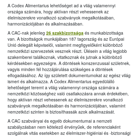
A Codex Alimentarius lehetőséget ad a világ valamennyi
országa számára, hogy aktívan részt vehessenek az
élelmiszerekre vonatkozó szabványok megalkotásában,
harmonizációjában és alkalmazásában.
A CAC-nak jelenleg
26 szakbizottsága
és munkabizottsága
van. A bizottságok munkájában 187 tagország és az Európai
Unió delegált képviselői, valamint megfigyelőként különböző
nemzetközi szervezetek vesznek részt. Ülésein a világ legjobb
szakemberei találkoznak, vitatkoznak és jutnak a különböző
kérdésekben egyezségre. A döntések konszenzussal születnek,
vagyis minden fél hozzájárulása szükséges a döntések
elfogadásához. Az így született dokumentumokat az egész világ
ismeri és alkalmazza. A Codex Alimentarius egyedülálló
lehetőséget teremt a világ valamennyi országa számára a
nemzetközi közösséghez való csatlakozásra annak érdekében,
hogy aktívan részt vehessenek az élelmiszerekre vonatkozó
szabványok megalkotásában és harmonizációjában, valamint
nemzetközi szinten is biztosíthassák azok alkalmazását.
A CAC szabványai és egyéb dokumentumai a nemzeti
szabályzásban nem kötelező érvényűek, de referenciaként
szolgálnak vitás esetekben az élelmiszer-higiéniai és -biztonsági