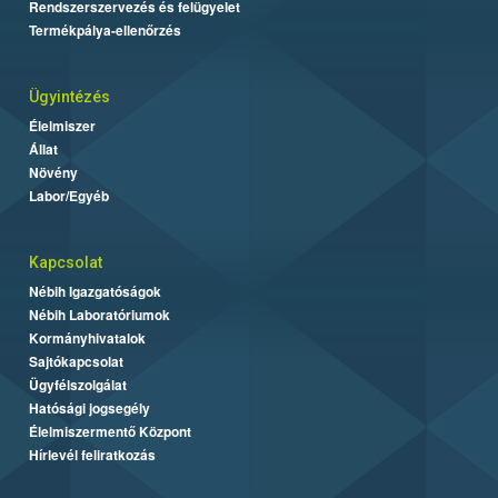
Rendszerszervezés és felügyelet
Termékpálya-ellenőrzés
Ügyintézés
Élelmiszer
Állat
Növény
Labor/Egyéb
Kapcsolat
Nébih Igazgatóságok
Nébih Laboratóriumok
Kormányhivatalok
Sajtókapcsolat
Ügyfélszolgálat
Hatósági jogsegély
Élelmiszermentő Központ
Hírlevél feliratkozás