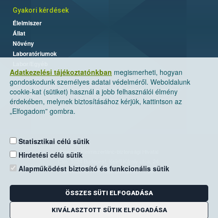
Gyakori kérdések
Élelmiszer
Állat
Növény
Laboratóriumok
Labor/Egyéb
Adatkezelési tájékoztatónkban
megismerheti, hogyan
gondoskodunk személyes adatai védelméről. Weboldalunk
cookie-kat (sütiket) használ a jobb felhasználói élmény
érdekében, melynek biztosításához kérjük, kattintson az
„Elfogadom” gombra.
Statisztikai célú sütik
Nemzeti Élelmiszerlánc-biztonsági Hivatal
Hirdetési célú sütik
Cím: 1024 Budapest, Keleti Károly utca. 24.
Alapműködést biztosító és funkcionális sütik
Levelezési cím: 1525 Budapest. Pf. 30.
ÖSSZES SÜTI ELFOGADÁSA
E-mail:
ugyfelszolgalat@nebih.gov.hu
Zöld szám: 06-80/263-244
KIVÁLASZTOTT SÜTIK ELFOGADÁSA
Telefon: 06-1/ 336-9000