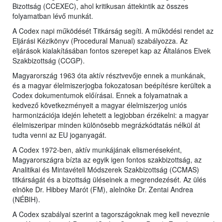
Bizottság (CCEXEC), ahol kritikusan áttekintik az összes
folyamatban lévő munkát.
A Codex napi működését Titkárság segíti. A működési rendet az
Eljárási Kézikönyv (Procedural Manual) szabályozza. Az
eljárások kialakításában fontos szerepet kap az Általános Elvek
Szakbizottság (CCGP).
Magyarország 1963 óta aktív résztvevője ennek a munkának,
és a magyar élelmiszerjogba fokozatosan beépítésre kerültek a
Codex dokumentumok előírásai. Ennek a folyamatnak a
kedvező következményeit a magyar élelmiszerjog uniós
harmonizációja idején lehetett a legjobban érzékelni: a magyar
élelmiszeripar minden különösebb megrázkódtatás nélkül át
tudta venni az EU joganyagát.
A Codex 1972-ben, aktív munkájának elismeréseként,
Magyarországra bízta az egyik igen fontos szakbizottság, az
Analitikai és Mintavételi Módszerek Szakbizottság (CCMAS)
titkárságát és a bizottság üléseinek a megrendezését. Az ülés
elnöke Dr.
Hibbey Marót (FM), alelnöke Dr. Zentai Andrea
(NÉBIH).
A Codex szabályai szerint a tagországoknak meg kell neveznie