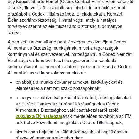
egy Kapcsolattartó Pontot (Codex Contact Point). Ezen keresztül
érkezik, illetve kerül továbbításra minden információ az adott
országból a Codex Titkárságához. E feladatokat a Nemzeti
Élelmiszerlánc-biztonsági Hivatal végzi, mely a hatályos
törvények szerint az élelmiszerlánc-biztonság tudományos
szerve.
A nemzeti kapcsolattartó pont lényeges résztvevője a Codex
Alimentarius Bizottság munkájának, mivel a tagországok
kormányaival és szervezeteivel, hatóságaival, a Codex Nemzeti
Bizottságaival lehetővé teszi és egyszerűsíti a kétoldalú
kommunikációt, és nemzeti szinten figyelemmel kíséri a Codex
Alimentáriusszal kapcsolatos munkákat:
továbbítja a munka dokumentumokat, kiadványokat és
jelentéseket a nemzeti szakbizottságoknak;
a magyar szakbizottságok által kialakított, állásfoglalásokat
az Európa Tanács az Európai Közösségnek a Codex
Alimentarius Bizottsághoz való csatlakozásáról szóló
2003/822/EK határozat
ának megfelelően továbbítja az FM-
nek illetve közvetlenül megküldi a Codex Titkárságnak;
hivatalosan bejelenti a különböző szakbizottsági üléseken
résztvevő magyar szakembereket;