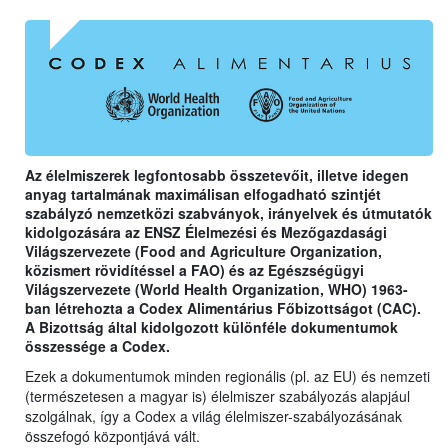
Az élelmiszerek legfontosabb összetevőit, illetve idegen
anyag tartalmának maximálisan elfogadható szintjét
szabályzó nemzetközi szabványok, irányelvek és útmutatók
kidolgozására az ENSZ Élelmezési és Mezőgazdasági
Világszervezete (Food and Agriculture Organization,
közismert rövidítéssel a FAO) és az Egészségügyi
Világszervezete (World Health Organization, WHO) 1963-
ban létrehozta a Codex Alimentárius Főbizottságot (CAC).
A Bizottság által kidolgozott különféle dokumentumok
összessége a Codex.
Ezek a dokumentumok minden regionális (pl. az EU) és nemzeti
(természetesen a magyar is) élelmiszer szabályozás alapjául
szolgálnak, így a Codex a világ élelmiszer-szabályozásának
összefogó központjává vált.