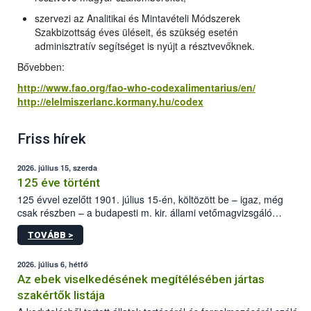
szervezi az Analitikai és Mintavételi Módszerek
Szakbizottság éves üléseit, és szükség esetén
adminisztratív segítséget is nyújt a résztvevőknek.
Bővebben:
http://www.fao.org/fao-who-codexalimentarius/en/
http://elelmiszerlanc.kormany.hu/codex
Friss hírek
2026. július 15, szerda
125 éve történt
125 évvel ezelőtt 1901. július 15-én, költözött be – igaz, még
csak részben – a budapesti m. kir. állami vetőmagvizsgáló
állomás a Kis Rókus utca 15. szám alatti, Czigler Győző által
TOVÁBB >
tervezett új épületébe.
2026. július 6, hétfő
Az ebek viselkedésének megítélésében jártas
szakértők listája