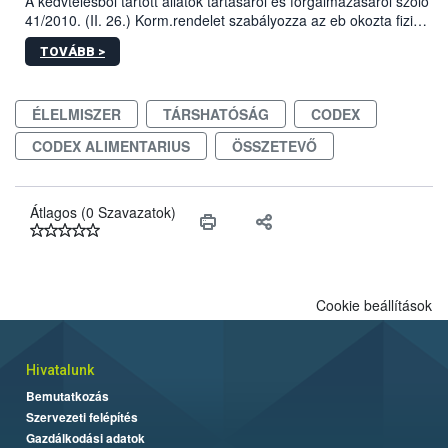
A kedvtelésből tartott állatok tartásáról és forgalmazásáról szóló
41/2010. (II. 26.) Korm.rendelet szabályozza az eb okozta fizikai
sérülés, illetve ennek veszélye keletkezésekor felmerülő
TOVÁBB >
hatósági feladatokat, valamint a veszélyes eb tartását és annak
engedélyezését. Ezen eljárások során szükség esetén be kell
vonni az ebek viselkedésének megítélésében jártas szakértőt.
ÉLELMISZER
TÁRSHATÓSÁG
CODEX
CODEX ALIMENTARIUS
ÖSSZETEVŐ
Átlagos (0 Szavazatok)
Cookie beállítások
Hivatalunk
Bemutatkozás
Szervezeti felépítés
Gazdálkodási adatok