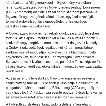
kérdésekben a Világkereskedelmi Egyezmény keretében
létrehozott Egészségügyi és Növény-egészségügyi Egyezmény
(SPS Agreement) alapján. Ezáltal döntő szerepet játszanak a
fogyasztók egészségének védelmében, egyúttal biztosítják a
termelői érdekeltség figyelembevételét, a tisztességes
kereskedelem megvalósítását.
A Codex szabványok és irányelvek kidolgozása több lépésben
történik. Az alapdokumentumokat a FAO és a WHO független
szakértői vagy megbízott munkacsoportok dolgozzák ki, melyet
a Codex Szakbizottságok legalább két körben megvitatnak,
szükség szerint módosítják azokat és, ha a bizottságon belül
egyetértés van, felterjesztik a Főbizottságnak jóváhagyásra.
Szavazásra csak kivételes esetben, például a fő tisztségviselők
választásakor kerül sor, ekkor minden tagország egy szavazattal
rendelkezik.
Az eljárásrend 8 lépésből áll. Nagyfokú egyetértés esetén a
szakbizottság már az 5. lépésben javasolhatja a dokumentum
elfogadását. Minden munkát a Főbizottság (CAC) engedélyez
vagy hagy jóvá. A Főbizottság évente egyszer ülésezik, felváltva
az anyaszervezetek székhelyein (Genfben és Rómában).
A Főbizottság stratégiai tanácsadó testülete a Végrehajtó