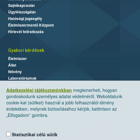
Sajtókapcsolat
Ügyfélszolgálat
Hatósági jogsegély
Élelmiszermentő Központ
Hírlevél feliratkozás
Gyakori kérdések
Élelmiszer
Állat
Növény
Laboratóriumok
Labor/Egyéb
Adatkezelési tájékoztatónkban
megismerheti, hogyan
gondoskodunk személyes adatai védelméről. Weboldalunk
cookie-kat (sütiket) használ a jobb felhasználói élmény
érdekében, melynek biztosításához kérjük, kattintson az
„Elfogadom” gombra.
Statisztikai célú sütik