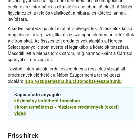
mivel a gyümölcs fajtáját nem tüntették fel a csomagolásán,
pedig ez az információ a citrusfélék esetében kötelező. A Nébih
figyelmezteti a felelős vállalkozót a hibára, és kötelezi annak
javítására.
A kedveltségi vizsgálatot ezúttal is elvégezték. A tesztelők külső
megjelenés, állag, szín, illat és íz szempontok mentén értékelték
a citromokat. Az összesített eredmények alapján a Horeca
Select spanyol citrom nyerte el leginkább a kóstolók tetszését.
Második lett a Menas török citrom, míg harmadikként a Carrisol
spanyol citrom végzett.
További információk, érdekességek és a részletes vizsgálati
eredmények elérhetők a Nébih Szupermenta termékteszt
oldalán:
http://szupermenta.hu/citromokat-teszteltunk/
Kapcsolódó anyagok:
közlemény letölthető formában
citrom termékteszt - részletes eredmények (excel)
videó
Friss hírek