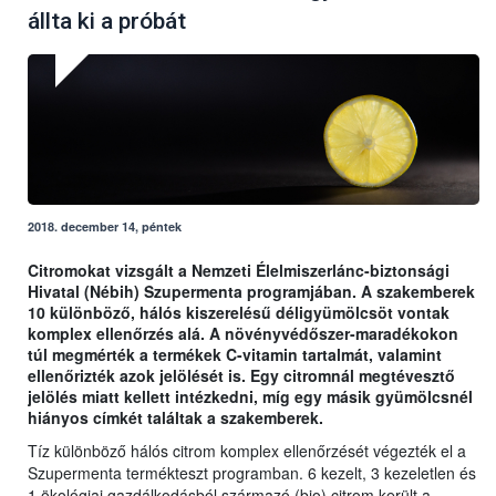
állta ki a próbát
2018. december 14, péntek
Citromokat vizsgált a Nemzeti Élelmiszerlánc-biztonsági
Hivatal (Nébih) Szupermenta programjában. A szakemberek
10 különböző, hálós kiszerelésű déligyümölcsöt vontak
komplex ellenőrzés alá. A növényvédőszer-maradékokon
túl megmérték a termékek C-vitamin tartalmát, valamint
ellenőrizték azok jelölését is. Egy citromnál megtévesztő
jelölés miatt kellett intézkedni, míg egy másik gyümölcsnél
hiányos címkét találtak a szakemberek.
Tíz különböző hálós citrom komplex ellenőrzését végezték el a
Szupermenta termékteszt programban. 6 kezelt, 3 kezeletlen és
1 ökológiai gazdálkodásból származó (bio) citrom került a