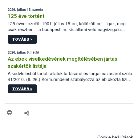
2026. július 15, szerda
125 éve történt
125 évvel ezelőtt 1901. július 15-én, költözött be – igaz, még
csak részben – a budapesti m. kir. állami vetőmagvizsgáló
állomás a Kis Rókus utca 15. szám alatti, Czigler Győző által
TOVÁBB >
tervezett új épületébe.
2026. július 6, hétfő
Az ebek viselkedésének megítélésében jártas
szakértők listája
A kedvtelésből tartott állatok tartásáról és forgalmazásáról szóló
41/2010. (II. 26.) Korm.rendelet szabályozza az eb okozta fizikai
sérülés, illetve ennek veszélye keletkezésekor felmerülő
TOVÁBB >
hatósági feladatokat, valamint a veszélyes eb tartását és annak
engedélyezését. Ezen eljárások során szükség esetén be kell
vonni az ebek viselkedésének megítélésében jártas szakértőt.
Cookie beállítások