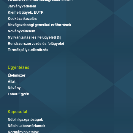
Járványvédelem
Kiemelt ügyek, EUTR
Kockázatkezelés
Mezőgazdasági genetikai erőforrások
Növényvédelem
Nyilvántartási és Felügyeleti Díj
Rendszerszervezés és felügyelet
Termékpálya-ellenőrzés
Ügyintézés
Élelmiszer
Állat
Növény
Labor/Egyéb
Kapcsolat
Nébih Igazgatóságok
Nébih Laboratóriumok
Kormányhivatalok