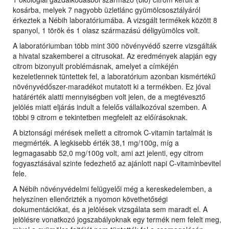
kosárba, melyek 7 nagyobb üzletlánc gyümölcsosztályáról
érkeztek a Nébih laboratóriumába. A vizsgált termékek között 8
spanyol, 1 török és 1 olasz származású déligyümölcs volt.
A laboratóriumban több mint 300 növényvédő szerre vizsgálták
a hivatal szakemberei a citrusokat. Az eredmények alapján egy
citrom bizonyult problémásnak, amelyet a címkéjén
kezeletlennek tüntettek fel, a laboratórium azonban kismértékű
növényvédőszer-maradékot mutatott ki a termékben. Ez jóval
határérték alatti mennyiségben volt jelen, de a megtévesztő
jelölés miatt eljárás indult a felelős vállalkozóval szemben. A
többi 9 citrom e tekintetben megfelelt az előírásoknak.
A biztonsági mérések mellett a citromok C-vitamin tartalmát is
megmérték. A legkisebb érték 38,1 mg/100g, míg a
legmagasabb 52,0 mg/100g volt, ami azt jelenti, egy citrom
fogyasztásával szinte fedezhető az ajánlott napi C-vitaminbevitel
fele.
A Nébih növényvédelmi felügyelői még a kereskedelemben, a
helyszínen ellenőrizték a nyomon követhetőségi
dokumentációkat, és a jelölések vizsgálata sem maradt el. A
jelölésre vonatkozó jogszabályoknak egy termék nem felelt meg,