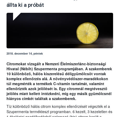
állta ki a próbát
2018. december 14, péntek
Citromokat vizsgált a Nemzeti Élelmiszerlánc-biztonsági
Hivatal (Nébih) Szupermenta programjában. A szakemberek
10 különböző, hálós kiszerelésű déligyümölcsöt vontak
komplex ellenőrzés alá. A növényvédőszer-maradékokon
túl megmérték a termékek C-vitamin tartalmát, valamint
ellenőrizték azok jelölését is. Egy citromnál megtévesztő
jelölés miatt kellett intézkedni, míg egy másik gyümölcsnél
hiányos címkét találtak a szakemberek.
Tíz különböző hálós citrom komplex ellenőrzését végezték el a
Szupermenta termékteszt programban. 6 kezelt, 3 kezeletlen és
1 ökológiai gazdálkodásból származó (bio) citrom került a