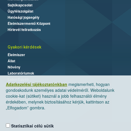
Sajtókapcsolat
Ügyfélszolgálat
Hatósági jogsegély
Élelmiszermentő Központ
Hírlevél feliratkozás
Gyakori kérdések
Élelmiszer
Állat
Növény
Laboratóriumok
Labor/Egyéb
Adatkezelési tájékoztatónkban
megismerheti, hogyan
gondoskodunk személyes adatai védelméről. Weboldalunk
cookie-kat (sütiket) használ a jobb felhasználói élmény
érdekében, melynek biztosításához kérjük, kattintson az
„Elfogadom” gombra.
Statisztikai célú sütik