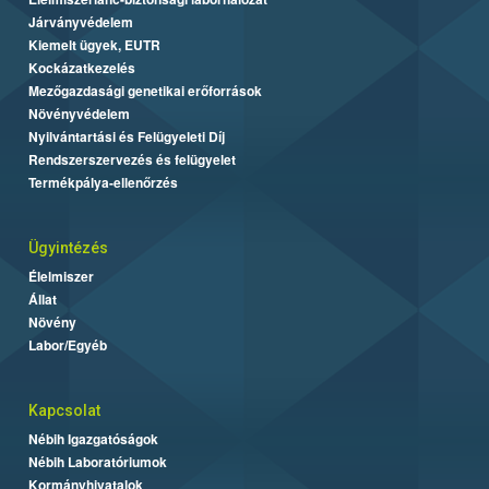
Járványvédelem
Kiemelt ügyek, EUTR
Kockázatkezelés
Mezőgazdasági genetikai erőforrások
Növényvédelem
Nyilvántartási és Felügyeleti Díj
Rendszerszervezés és felügyelet
Termékpálya-ellenőrzés
Ügyintézés
Élelmiszer
Állat
Növény
Labor/Egyéb
Kapcsolat
Nébih Igazgatóságok
Nébih Laboratóriumok
Kormányhivatalok