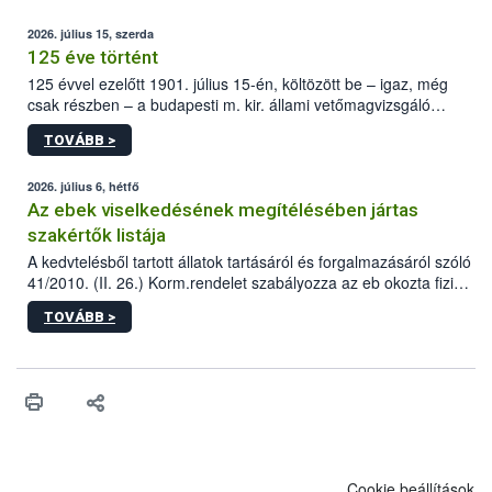
2026. július 15, szerda
125 éve történt
125 évvel ezelőtt 1901. július 15-én, költözött be – igaz, még
csak részben – a budapesti m. kir. állami vetőmagvizsgáló
állomás a Kis Rókus utca 15. szám alatti, Czigler Győző által
TOVÁBB >
tervezett új épületébe.
2026. július 6, hétfő
Az ebek viselkedésének megítélésében jártas
szakértők listája
A kedvtelésből tartott állatok tartásáról és forgalmazásáról szóló
41/2010. (II. 26.) Korm.rendelet szabályozza az eb okozta fizikai
sérülés, illetve ennek veszélye keletkezésekor felmerülő
TOVÁBB >
hatósági feladatokat, valamint a veszélyes eb tartását és annak
engedélyezését. Ezen eljárások során szükség esetén be kell
vonni az ebek viselkedésének megítélésében jártas szakértőt.
Cookie beállítások