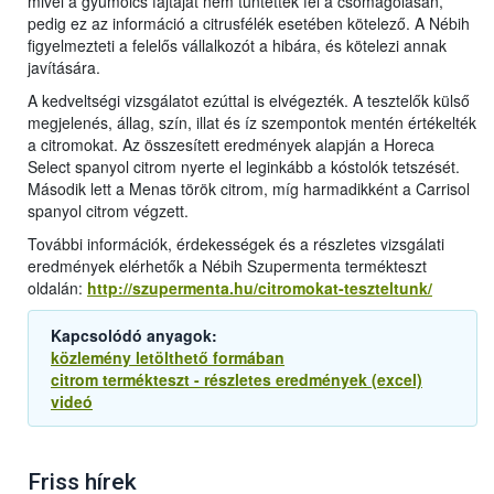
mivel a gyümölcs fajtáját nem tüntették fel a csomagolásán,
pedig ez az információ a citrusfélék esetében kötelező. A Nébih
figyelmezteti a felelős vállalkozót a hibára, és kötelezi annak
javítására.
A kedveltségi vizsgálatot ezúttal is elvégezték. A tesztelők külső
megjelenés, állag, szín, illat és íz szempontok mentén értékelték
a citromokat. Az összesített eredmények alapján a Horeca
Select spanyol citrom nyerte el leginkább a kóstolók tetszését.
Második lett a Menas török citrom, míg harmadikként a Carrisol
spanyol citrom végzett.
További információk, érdekességek és a részletes vizsgálati
eredmények elérhetők a Nébih Szupermenta termékteszt
oldalán:
http://szupermenta.hu/citromokat-teszteltunk/
Kapcsolódó anyagok:
közlemény letölthető formában
citrom termékteszt - részletes eredmények (excel)
videó
Friss hírek