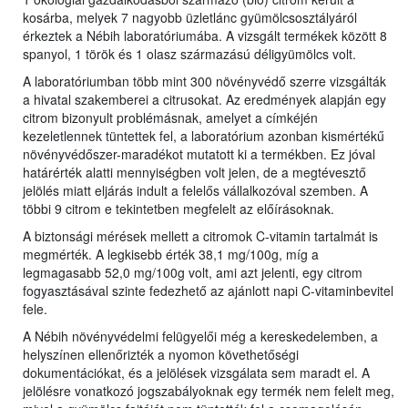
kosárba, melyek 7 nagyobb üzletlánc gyümölcsosztályáról
érkeztek a Nébih laboratóriumába. A vizsgált termékek között 8
spanyol, 1 török és 1 olasz származású déligyümölcs volt.
A laboratóriumban több mint 300 növényvédő szerre vizsgálták
a hivatal szakemberei a citrusokat. Az eredmények alapján egy
citrom bizonyult problémásnak, amelyet a címkéjén
kezeletlennek tüntettek fel, a laboratórium azonban kismértékű
növényvédőszer-maradékot mutatott ki a termékben. Ez jóval
határérték alatti mennyiségben volt jelen, de a megtévesztő
jelölés miatt eljárás indult a felelős vállalkozóval szemben. A
többi 9 citrom e tekintetben megfelelt az előírásoknak.
A biztonsági mérések mellett a citromok C-vitamin tartalmát is
megmérték. A legkisebb érték 38,1 mg/100g, míg a
legmagasabb 52,0 mg/100g volt, ami azt jelenti, egy citrom
fogyasztásával szinte fedezhető az ajánlott napi C-vitaminbevitel
fele.
A Nébih növényvédelmi felügyelői még a kereskedelemben, a
helyszínen ellenőrizték a nyomon követhetőségi
dokumentációkat, és a jelölések vizsgálata sem maradt el. A
jelölésre vonatkozó jogszabályoknak egy termék nem felelt meg,