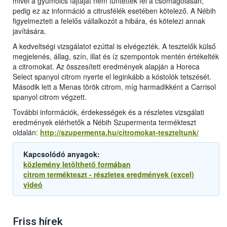
mivel a gyümölcs fajtáját nem tüntették fel a csomagolásán,
pedig ez az információ a citrusfélék esetében kötelező. A Nébih
figyelmezteti a felelős vállalkozót a hibára, és kötelezi annak
javítására.
A kedveltségi vizsgálatot ezúttal is elvégezték. A tesztelők külső
megjelenés, állag, szín, illat és íz szempontok mentén értékelték
a citromokat. Az összesített eredmények alapján a Horeca
Select spanyol citrom nyerte el leginkább a kóstolók tetszését.
Második lett a Menas török citrom, míg harmadikként a Carrisol
spanyol citrom végzett.
További információk, érdekességek és a részletes vizsgálati
eredmények elérhetők a Nébih Szupermenta termékteszt
oldalán:
http://szupermenta.hu/citromokat-teszteltunk/
Kapcsolódó anyagok:
közlemény letölthető formában
citrom termékteszt - részletes eredmények (excel)
videó
Friss hírek