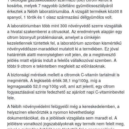
kosárba, melyek 7 nagyobb üzletlánc gyümölcsosztályáról
érkeztek a Nébih laboratóriumába. A vizsgált termékek között 8
spanyol, 1 török és 1 olasz származású déligyümölcs volt.
A laboratóriumban több mint 300 növényvédő szerre vizsgálták
a hivatal szakemberei a citrusokat. Az eredmények alapján egy
citrom bizonyult problémásnak, amelyet a címkéjén
kezeletlennek tüntettek fel, a laboratórium azonban kismértékű
növényvédőszer-maradékot mutatott ki a termékben. Ez jóval
határérték alatti mennyiségben volt jelen, de a megtévesztő
jelölés miatt eljárás indult a felelős vállalkozóval szemben. A
többi 9 citrom e tekintetben megfelelt az előírásoknak.
A biztonsági mérések mellett a citromok C-vitamin tartalmát is
megmérték. A legkisebb érték 38,1 mg/100g, míg a
legmagasabb 52,0 mg/100g volt, ami azt jelenti, egy citrom
fogyasztásával szinte fedezhető az ajánlott napi C-vitaminbevitel
fele.
A Nébih növényvédelmi felügyelői még a kereskedelemben, a
helyszínen ellenőrizték a nyomon követhetőségi
dokumentációkat, és a jelölések vizsgálata sem maradt el. A
jelölésre vonatkozó jogszabályoknak egy termék nem felelt meg,