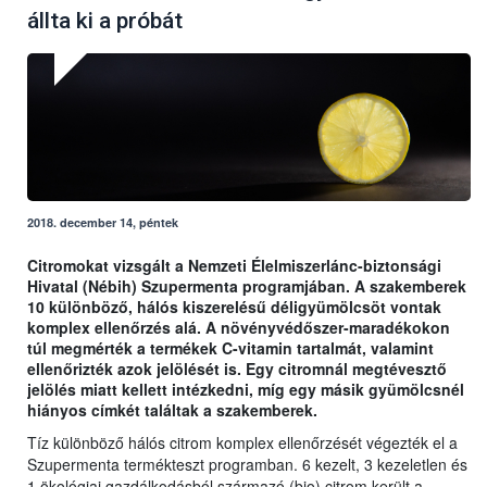
állta ki a próbát
2018. december 14, péntek
Citromokat vizsgált a Nemzeti Élelmiszerlánc-biztonsági
Hivatal (Nébih) Szupermenta programjában. A szakemberek
10 különböző, hálós kiszerelésű déligyümölcsöt vontak
komplex ellenőrzés alá. A növényvédőszer-maradékokon
túl megmérték a termékek C-vitamin tartalmát, valamint
ellenőrizték azok jelölését is. Egy citromnál megtévesztő
jelölés miatt kellett intézkedni, míg egy másik gyümölcsnél
hiányos címkét találtak a szakemberek.
Tíz különböző hálós citrom komplex ellenőrzését végezték el a
Szupermenta termékteszt programban. 6 kezelt, 3 kezeletlen és
1 ökológiai gazdálkodásból származó (bio) citrom került a