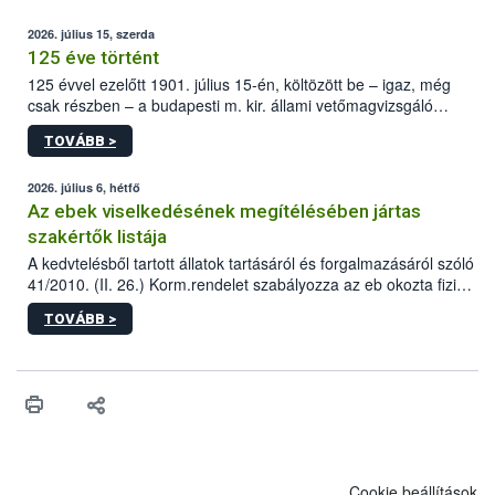
2026. július 15, szerda
125 éve történt
125 évvel ezelőtt 1901. július 15-én, költözött be – igaz, még
csak részben – a budapesti m. kir. állami vetőmagvizsgáló
állomás a Kis Rókus utca 15. szám alatti, Czigler Győző által
TOVÁBB >
tervezett új épületébe.
2026. július 6, hétfő
Az ebek viselkedésének megítélésében jártas
szakértők listája
A kedvtelésből tartott állatok tartásáról és forgalmazásáról szóló
41/2010. (II. 26.) Korm.rendelet szabályozza az eb okozta fizikai
sérülés, illetve ennek veszélye keletkezésekor felmerülő
TOVÁBB >
hatósági feladatokat, valamint a veszélyes eb tartását és annak
engedélyezését. Ezen eljárások során szükség esetén be kell
vonni az ebek viselkedésének megítélésében jártas szakértőt.
Cookie beállítások