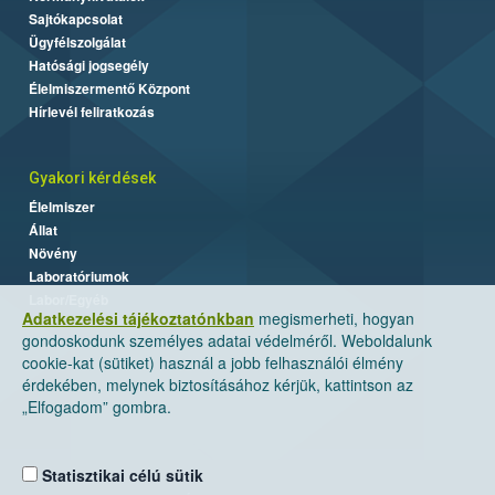
Sajtókapcsolat
Ügyfélszolgálat
Hatósági jogsegély
Élelmiszermentő Központ
Hírlevél feliratkozás
Gyakori kérdések
Élelmiszer
Állat
Növény
Laboratóriumok
Labor/Egyéb
Adatkezelési tájékoztatónkban
megismerheti, hogyan
gondoskodunk személyes adatai védelméről. Weboldalunk
cookie-kat (sütiket) használ a jobb felhasználói élmény
érdekében, melynek biztosításához kérjük, kattintson az
„Elfogadom” gombra.
Statisztikai célú sütik