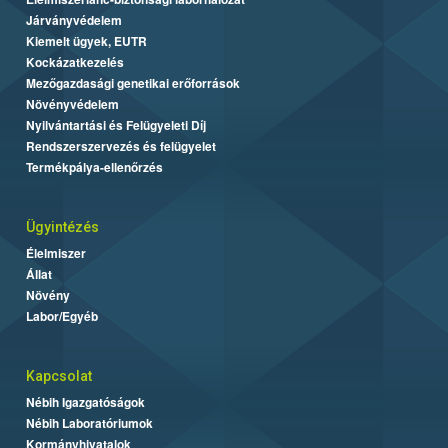
Járványvédelem
Kiemelt ügyek, EUTR
Kockázatkezelés
Mezőgazdasági genetikai erőforrások
Növényvédelem
Nyilvántartási és Felügyeleti Díj
Rendszerszervezés és felügyelet
Termékpálya-ellenőrzés
Ügyintézés
Élelmiszer
Állat
Növény
Labor/Egyéb
Kapcsolat
Nébih Igazgatóságok
Nébih Laboratóriumok
Kormányhivatalok