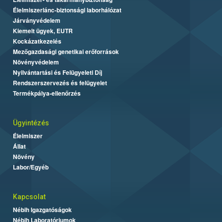
Élelmiszerlánc-biztonsági laborhálózat
Járványvédelem
Kiemelt ügyek, EUTR
Kockázatkezelés
Mezőgazdasági genetikai erőforrások
Növényvédelem
Nyilvántartási és Felügyeleti Díj
Rendszerszervezés és felügyelet
Termékpálya-ellenőrzés
Ügyintézés
Élelmiszer
Állat
Növény
Labor/Egyéb
Kapcsolat
Nébih Igazgatóságok
Nébih Laboratóriumok