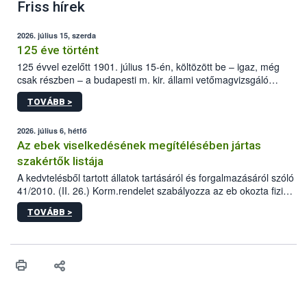
Friss hírek
2026. július 15, szerda
125 éve történt
125 évvel ezelőtt 1901. július 15-én, költözött be – igaz, még
csak részben – a budapesti m. kir. állami vetőmagvizsgáló
állomás a Kis Rókus utca 15. szám alatti, Czigler Győző által
TOVÁBB >
tervezett új épületébe.
2026. július 6, hétfő
Az ebek viselkedésének megítélésében jártas
szakértők listája
A kedvtelésből tartott állatok tartásáról és forgalmazásáról szóló
41/2010. (II. 26.) Korm.rendelet szabályozza az eb okozta fizikai
sérülés, illetve ennek veszélye keletkezésekor felmerülő
TOVÁBB >
hatósági feladatokat, valamint a veszélyes eb tartását és annak
engedélyezését. Ezen eljárások során szükség esetén be kell
vonni az ebek viselkedésének megítélésében jártas szakértőt.