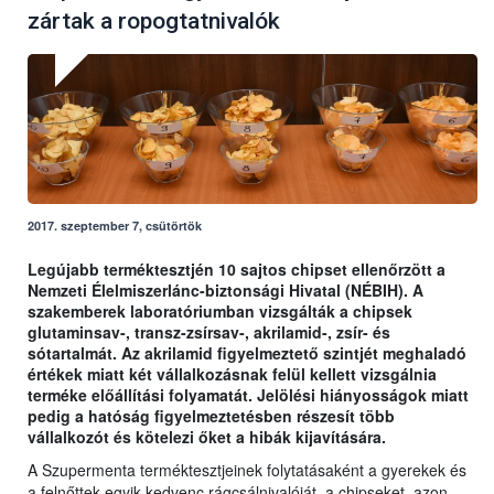
zártak a ropogtatnivalók
2017. szeptember 7, csütörtök
Legújabb terméktesztjén 10 sajtos chipset ellenőrzött a
Nemzeti Élelmiszerlánc-biztonsági Hivatal (NÉBIH). A
szakemberek laboratóriumban vizsgálták a chipsek
glutaminsav-, transz-zsírsav-, akrilamid-, zsír- és
sótartalmát. Az akrilamid figyelmeztető szintjét meghaladó
értékek miatt két vállalkozásnak felül kellett vizsgálnia
terméke előállítási folyamatát. Jelölési hiányosságok miatt
pedig a hatóság figyelmeztetésben részesít több
vállalkozót és kötelezi őket a hibák kijavítására.
A Szupermenta terméktesztjeinek folytatásaként a gyerekek és
a felnőttek egyik kedvenc rágcsálnivalóját, a chipseket, azon