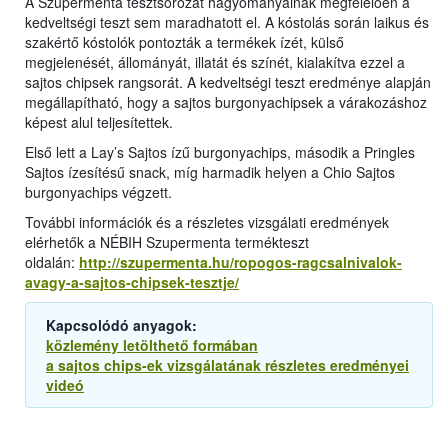
A Szupermenta tesztsorozat hagyományainak megfelelően a
kedveltségi teszt sem maradhatott el. A kóstolás során laikus és
szakértő kóstolók pontozták a termékek ízét, külső
megjelenését, állományát, illatát és színét, kialakítva ezzel a
sajtos chipsek rangsorát. A kedveltségi teszt eredménye alapján
megállapítható, hogy a sajtos burgonyachipsek a várakozáshoz
képest alul teljesítettek.
Első lett a Lay’s Sajtos ízű burgonyachips, második a Pringles
Sajtos ízesítésű snack, míg harmadik helyen a Chio Sajtos
burgonyachips végzett.
További információk és a részletes vizsgálati eredmények
elérhetők a NÉBIH Szupermenta termékteszt
oldalán:
http://szupermenta.hu/ropogos-ragcsalnivalok-
avagy-a-sajtos-chipsek-tesztje/
Kapcsolódó anyagok:
közlemény letölthető formában
a sajtos chips-ek vizsgálatának részletes eredményei
videó