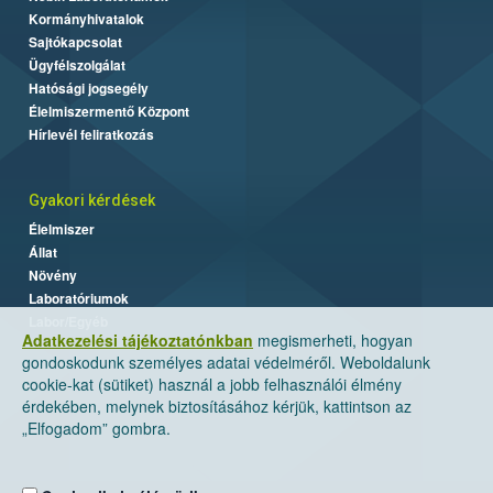
Kormányhivatalok
Sajtókapcsolat
Ügyfélszolgálat
Hatósági jogsegély
Élelmiszermentő Központ
Hírlevél feliratkozás
Gyakori kérdések
Élelmiszer
Állat
Növény
Laboratóriumok
Labor/Egyéb
Adatkezelési tájékoztatónkban
megismerheti, hogyan
gondoskodunk személyes adatai védelméről. Weboldalunk
cookie-kat (sütiket) használ a jobb felhasználói élmény
érdekében, melynek biztosításához kérjük, kattintson az
„Elfogadom” gombra.