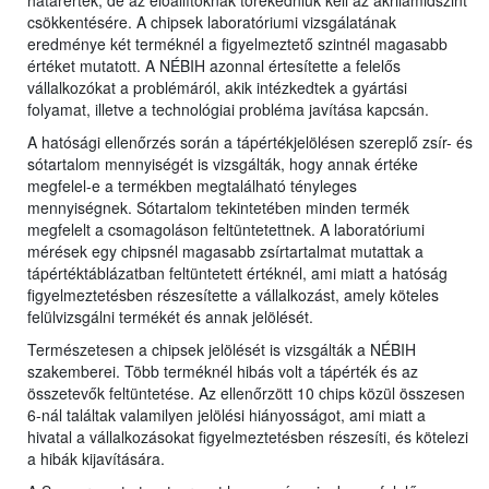
határérték, de az előállítóknak törekedniük kell az akrilamidszint
csökkentésére. A chipsek laboratóriumi vizsgálatának
eredménye két terméknél a figyelmeztető szintnél magasabb
értéket mutatott. A NÉBIH azonnal értesítette a felelős
vállalkozókat a problémáról, akik intézkedtek a gyártási
folyamat, illetve a technológiai probléma javítása kapcsán.
A hatósági ellenőrzés során a tápértékjelölésen szereplő zsír- és
sótartalom mennyiségét is vizsgálták, hogy annak értéke
megfelel-e a termékben megtalálható tényleges
mennyiségnek. Sótartalom tekintetében minden termék
megfelelt a csomagoláson feltüntetettnek. A laboratóriumi
mérések egy chipsnél magasabb zsírtartalmat mutattak a
tápértéktáblázatban feltüntetett értéknél, ami miatt a hatóság
figyelmeztetésben részesítette a vállalkozást, amely köteles
felülvizsgálni termékét és annak jelölését.
Természetesen a chipsek jelölését is vizsgálták a NÉBIH
szakemberei. Több terméknél hibás volt a tápérték és az
összetevők feltüntetése. Az ellenőrzött 10 chips közül összesen
6-nál találtak valamilyen jelölési hiányosságot, ami miatt a
hivatal a vállalkozásokat figyelmeztetésben részesíti, és kötelezi
a hibák kijavítására.