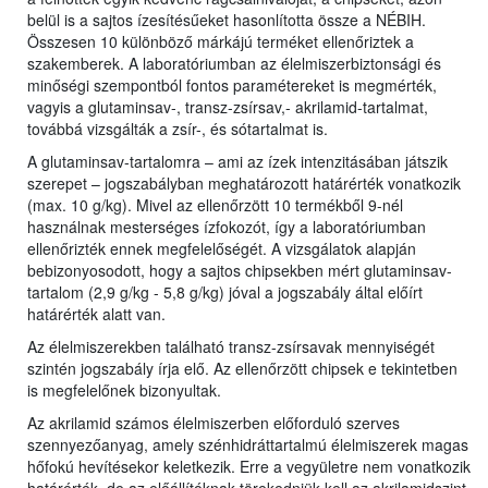
belül is a sajtos ízesítésűeket hasonlította össze a NÉBIH.
Összesen 10 különböző márkájú terméket ellenőriztek a
szakemberek. A laboratóriumban az élelmiszerbiztonsági és
minőségi szempontból fontos paramétereket is megmérték,
vagyis a glutaminsav-, transz-zsírsav,- akrilamid-tartalmat,
továbbá vizsgálták a zsír-, és sótartalmat is.
A glutaminsav-tartalomra – ami az ízek intenzitásában játszik
szerepet – jogszabályban meghatározott határérték vonatkozik
(max. 10 g/kg). Mivel az ellenőrzött 10 termékből 9-nél
használnak mesterséges ízfokozót, így a laboratóriumban
ellenőrizték ennek megfelelőségét. A vizsgálatok alapján
bebizonyosodott, hogy a sajtos chipsekben mért glutaminsav-
tartalom (2,9 g/kg - 5,8 g/kg) jóval a jogszabály által előírt
határérték alatt van.
Az élelmiszerekben található transz-zsírsavak mennyiségét
szintén jogszabály írja elő. Az ellenőrzött chipsek e tekintetben
is megfelelőnek bizonyultak.
Az akrilamid számos élelmiszerben előforduló szerves
szennyezőanyag, amely szénhidráttartalmú élelmiszerek magas
hőfokú hevítésekor keletkezik. Erre a vegyületre nem vonatkozik