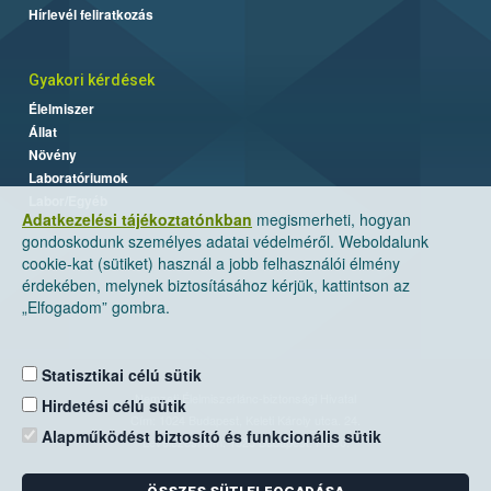
Hírlevél feliratkozás
Gyakori kérdések
Élelmiszer
Állat
Növény
Laboratóriumok
Labor/Egyéb
Adatkezelési tájékoztatónkban
megismerheti, hogyan
gondoskodunk személyes adatai védelméről. Weboldalunk
cookie-kat (sütiket) használ a jobb felhasználói élmény
érdekében, melynek biztosításához kérjük, kattintson az
„Elfogadom” gombra.
Statisztikai célú sütik
Nemzeti Élelmiszerlánc-biztonsági Hivatal
Hirdetési célú sütik
Cím: 1024 Budapest, Keleti Károly utca. 24.
Alapműködést biztosító és funkcionális sütik
Levelezési cím: 1525 Budapest. Pf. 30.