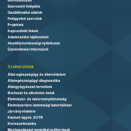
Szervezeti felépítés
Gazdálkodási adatok
Felügyeleti szervünk
Projektek
Kapcsolódó linkek
Adatkezelési tájékoztató
Akadálymentességi nyilatkozat
Üzemeltetési információ
Szakterületek
Állat-egészségügy és állatvédelem
Állategészségügyi diagnosztika
Állatgyógyászati termékek
Borászat és alkoholos italok
Élelmiszer- és takarmánybiztonság
Élelmiszerlánc-biztonsági laborhálózat
Járványvédelem
Kiemelt ügyek, EUTR
Kockázatkezelés
Mezőgazdasági genetikai erőforrások