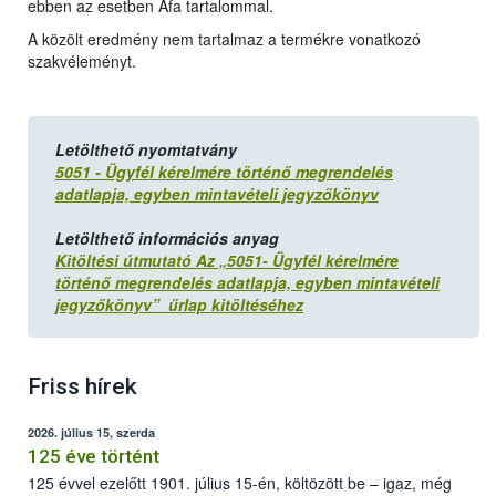
ebben az esetben Áfa tartalommal.
A közölt eredmény nem tartalmaz a termékre vonatkozó
szakvéleményt.
Letölthető nyomtatvány
5051 - Ügyfél kérelmére történő megrendelés
adatlapja, egyben mintavételi jegyzőkönyv
Letölthető információs anyag
Kitöltési útmutató Az „5051- Ügyfél kérelmére
történő megrendelés adatlapja, egyben mintavételi
jegyzőkönyv” űrlap kitöltéséhez
Friss hírek
2026. július 15, szerda
125 éve történt
125 évvel ezelőtt 1901. július 15-én, költözött be – igaz, még