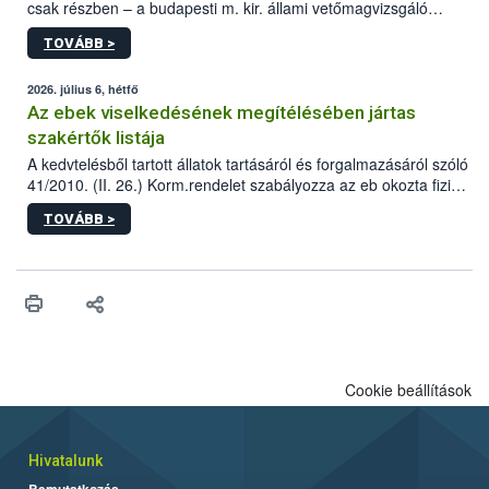
csak részben – a budapesti m. kir. állami vetőmagvizsgáló
állomás a Kis Rókus utca 15. szám alatti, Czigler Győző által
TOVÁBB >
tervezett új épületébe.
2026. július 6, hétfő
Az ebek viselkedésének megítélésében jártas
szakértők listája
A kedvtelésből tartott állatok tartásáról és forgalmazásáról szóló
41/2010. (II. 26.) Korm.rendelet szabályozza az eb okozta fizikai
sérülés, illetve ennek veszélye keletkezésekor felmerülő
TOVÁBB >
hatósági feladatokat, valamint a veszélyes eb tartását és annak
engedélyezését. Ezen eljárások során szükség esetén be kell
vonni az ebek viselkedésének megítélésében jártas szakértőt.
Cookie beállítások
Hivatalunk
Bemutatkozás