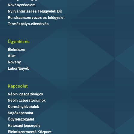
Növényvédelem
Nyilvántartási és Felügyeleti Díj
Rendszerszervezés és felügyelet
Termékpálya-ellenőrzés
Ügyintézés
Élelmiszer
Állat
Növény
Labor/Egyéb
Kapcsolat
Nébih Igazgatóságok
Nébih Laboratóriumok
Kormányhivatalok
Sajtókapcsolat
Ügyfélszolgálat
Hatósági jogsegély
Élelmiszermentő Központ