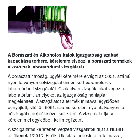
A Borászati és Alkoholos Italok Igazgatóság szabad
kapacítása terhére, kérelemre elvégzi a borászati termékek
alkotóinak laboratóriumi vizsgálatát.
A borászati hatóság, ügyfél kérelmére elvégzi az 5051. számú
nyomtatványon célvizsgálat címén kért paraméterek
laboratóriumi vizsgálatát. Csak olyan vizsgálatokat végez a
laboratórium, amelyeket az Igazgatóság honlapján
megjelenített. A vizsgálatot a termék mintával egyidőben
benyújtott, kitöltött 5051. számú kérelem nyomtatványon, a
célvizsgálat bejelölésével kell kérni. A vizsgálat díját a
kérelemmel egyidőben kell megfizetni.
A szolgaltatás keretében végzett vizsgálatok díját a NÉBIH
elnökének 1/2013. Elnöki Utasítás melléklete tartalmazza,