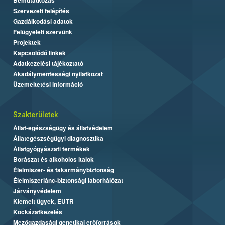
Szervezeti felépítés
Gazdálkodási adatok
Felügyeleti szervünk
Projektek
Kapcsolódó linkek
Adatkezelési tájékoztató
Akadálymentességi nyilatkozat
Üzemeltetési információ
Szakterületek
Állat-egészségügy és állatvédelem
Állategészségügyi diagnosztika
Állatgyógyászati termékek
Borászat és alkoholos italok
Élelmiszer- és takarmánybiztonság
Élelmiszerlánc-biztonsági laborhálózat
Járványvédelem
Kiemelt ügyek, EUTR
Kockázatkezelés
Mezőgazdasági genetikai erőforrások