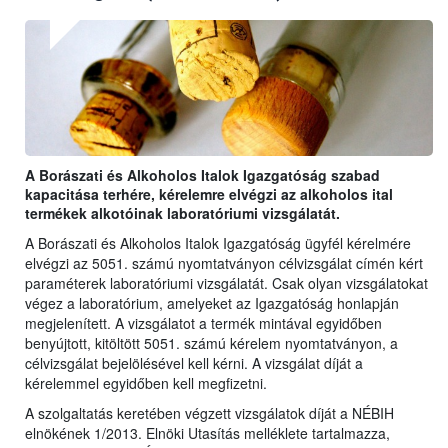
A Borászati és Alkoholos Italok Igazgatóság szabad
kapacitása terhére, kérelemre elvégzi az alkoholos ital
termékek alkotóinak laboratóriumi vizsgálatát.
A Borászati és Alkoholos Italok Igazgatóság ügyfél kérelmére
elvégzi az 5051. számú nyomtatványon célvizsgálat címén kért
paraméterek laboratóriumi vizsgálatát. Csak olyan vizsgálatokat
végez a laboratórium, amelyeket az Igazgatóság honlapján
megjelenített. A vizsgálatot a termék mintával egyidőben
benyújtott, kitöltött 5051. számú kérelem nyomtatványon, a
célvizsgálat bejelölésével kell kérni. A vizsgálat díját a
kérelemmel egyidőben kell megfizetni.
A szolgaltatás keretében végzett vizsgálatok díját a NÉBIH
elnökének 1/2013. Elnöki Utasítás melléklete tartalmazza,