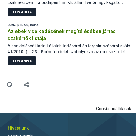
csak részben – a budapesti m. kir. állami vetőmagvizsgáló
állomás a Kis Rókus utca 15. szám alatti, Czigler Győző által
TOVÁBB >
tervezett új épületébe.
2026. július 6, hétfő
Az ebek viselkedésének megítélésében jártas
szakértők listája
A kedvtelésből tartott állatok tartásáról és forgalmazásáról szóló
41/2010. (II. 26.) Korm.rendelet szabályozza az eb okozta fizikai
sérülés, illetve ennek veszélye keletkezésekor felmerülő
TOVÁBB >
hatósági feladatokat, valamint a veszélyes eb tartását és annak
engedélyezését. Ezen eljárások során szükség esetén be kell
vonni az ebek viselkedésének megítélésében jártas szakértőt.
Cookie beállítások
Hivatalunk
Bemutatkozás