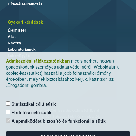
Hírlevél feliratkozás
Gyakori kérdések
Élelmiszer
Állat
Növény
Laboratóriumok
Labor/Egyéb
Adatkezelési tájékoztatónkban
megismerheti, hogyan
gondoskodunk személyes adatai védelméről. Weboldalunk
cookie-kat (sütiket) használ a jobb felhasználói élmény
érdekében, melynek biztosításához kérjük, kattintson az
„Elfogadom” gombra.
Statisztikai célú sütik
Nemzeti Élelmiszerlánc-biztonsági Hivatal
Hirdetési célú sütik
Cím: 1024 Budapest, Keleti Károly utca. 24.
Alapműködést biztosító és funkcionális sütik
Levelezési cím: 1525 Budapest. Pf. 30.