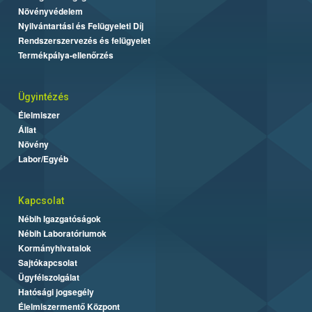
Növényvédelem
Nyilvántartási és Felügyeleti Díj
Rendszerszervezés és felügyelet
Termékpálya-ellenőrzés
Ügyintézés
Élelmiszer
Állat
Növény
Labor/Egyéb
Kapcsolat
Nébih Igazgatóságok
Nébih Laboratóriumok
Kormányhivatalok
Sajtókapcsolat
Ügyfélszolgálat
Hatósági jogsegély
Élelmiszermentő Központ