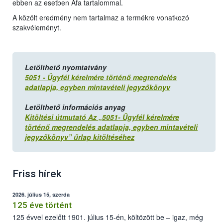
ebben az esetben Áfa tartalommal.
A közölt eredmény nem tartalmaz a termékre vonatkozó
szakvéleményt.
Letölthető nyomtatvány
5051 - Ügyfél kérelmére történő megrendelés
adatlapja, egyben mintavételi jegyzőkönyv
Letölthető információs anyag
Kitöltési útmutató Az „5051- Ügyfél kérelmére
történő megrendelés adatlapja, egyben mintavételi
jegyzőkönyv” űrlap kitöltéséhez
Friss hírek
2026. július 15, szerda
125 éve történt
125 évvel ezelőtt 1901. július 15-én, költözött be – igaz, még