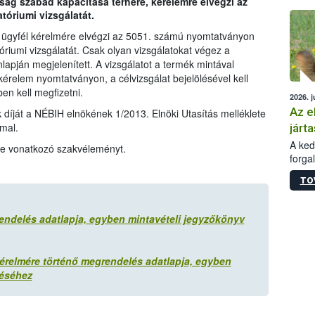
ság szabad kapacitása terhére, kérelemre elvégzi az
épüle
tóriumi vizsgálatát.
g ügyfél kérelmére elvégzi az 5051. számú nyomtatványon
óriumi vizsgálatát. Csak olyan vizsgálatokat végez a
apján megjelenített. A vizsgálatot a termék mintával
kérelem nyomtatványon, a célvizsgálat bejelölésével kell
en kell megfizetni.
2026. j
Az e
k díját a NÉBIH elnökének 1/2013. Elnöki Utasítás melléklete
mal.
járta
A kedv
re vonatkozó szakvéleményt.
forga
Korm.
TO
sérül
felme
veszé
rendelés adatlapja, egyben mintavételi jegyzőkönyv
Ezen 
vonni
jártas
kérelmére történő megrendelés adatlapja, egyben
téséhez