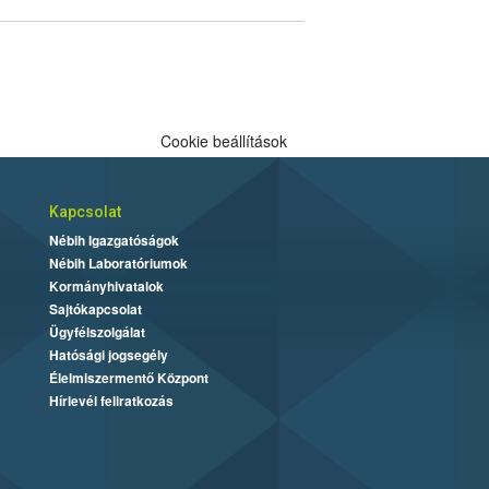
Cookie beállítások
Kapcsolat
Nébih Igazgatóságok
Nébih Laboratóriumok
Kormányhivatalok
Sajtókapcsolat
Ügyfélszolgálat
Hatósági jogsegély
Élelmiszermentő Központ
Hírlevél feliratkozás