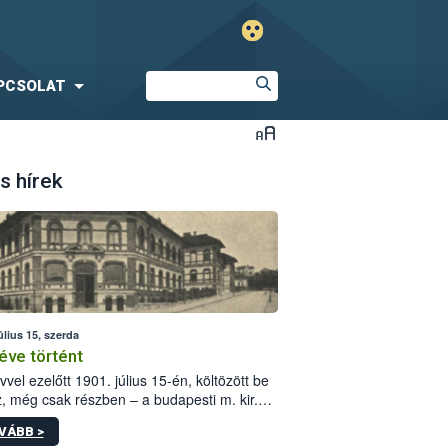
PCSOLAT
s hírek
úlius 15, szerda
éve történt
vvel ezelőtt 1901. július 15-én, költözött be
z, még csak részben – a budapesti m. kir.
i vetőmagvizsgáló állomás a Kis Rókus utca
VÁBB >
ám alatti, Czigler Győző által tervezett új