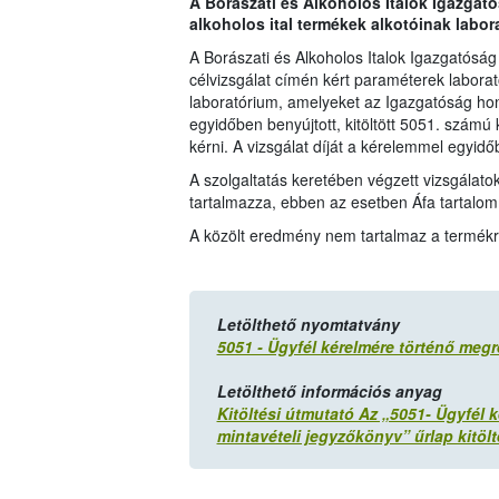
A Borászati és Alkoholos Italok Igazgató
alkoholos ital termékek alkotóinak labora
A Borászati és Alkoholos Italok Igazgatósá
célvizsgálat címén kért paraméterek laborat
laboratórium, amelyeket az Igazgatóság honl
egyidőben benyújtott, kitöltött 5051. számú 
kérni. A vizsgálat díját a kérelemmel egyidőb
A szolgaltatás keretében végzett vizsgálato
tartalmazza, ebben az esetben Áfa tartalom
A közölt eredmény nem tartalmaz a termék
Letölthető nyomtatvány
5051 - Ügyfél kérelmére történő meg
Letölthető információs anyag
Kitöltési útmutató Az „5051- Ügyfél 
mintavételi jegyzőkönyv” űrlap kitöl