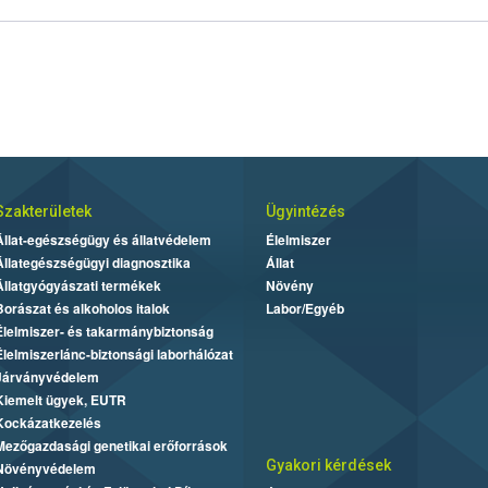
Szakterületek
Ügyintézés
Állat-egészségügy és állatvédelem
Élelmiszer
Állategészségügyi diagnosztika
Állat
Állatgyógyászati termékek
Növény
Borászat és alkoholos italok
Labor/Egyéb
Élelmiszer- és takarmánybiztonság
Élelmiszerlánc-biztonsági laborhálózat
Járványvédelem
Kiemelt ügyek, EUTR
Kockázatkezelés
Mezőgazdasági genetikai erőforrások
Gyakori kérdések
Növényvédelem