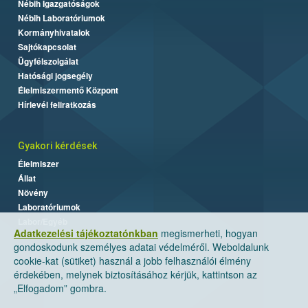
Nébih Igazgatóságok
Nébih Laboratóriumok
Kormányhivatalok
Sajtókapcsolat
Ügyfélszolgálat
Hatósági jogsegély
Élelmiszermentő Központ
Hírlevél feliratkozás
Gyakori kérdések
Élelmiszer
Állat
Növény
Laboratóriumok
Labor/Egyéb
Adatkezelési tájékoztatónkban
megismerheti, hogyan
gondoskodunk személyes adatai védelméről. Weboldalunk
cookie-kat (sütiket) használ a jobb felhasználói élmény
érdekében, melynek biztosításához kérjük, kattintson az
„Elfogadom” gombra.