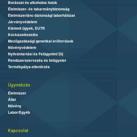
Borászat és alkoholos italok
Élelmiszer- és takarmánybiztonság
Élelmiszerlánc-biztonsági laborhálózat
Járványvédelem
Kiemelt ügyek, EUTR
Kockázatkezelés
Mezőgazdasági genetikai erőforrások
Növényvédelem
Nyilvántartási és Felügyeleti Díj
Rendszerszervezés és felügyelet
Termékpálya-ellenőrzés
Ügyintézés
Élelmiszer
Állat
Növény
Labor/Egyéb
Kapcsolat