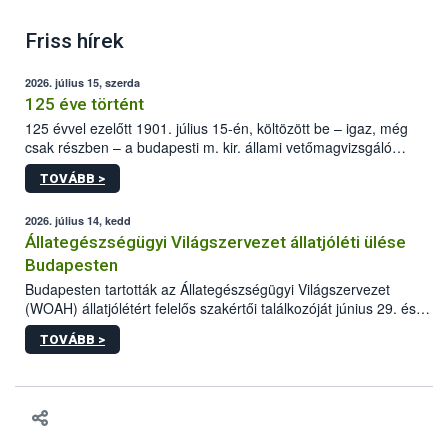
Friss hírek
2026. július 15, szerda
125 éve történt
125 évvel ezelőtt 1901. július 15-én, költözött be – igaz, még
csak részben – a budapesti m. kir. állami vetőmagvizsgáló
állomás a Kis Rókus utca 15. szám alatti, Czigler Győző által
TOVÁBB >
tervezett új épületébe.
2026. július 14, kedd
Állategészségügyi Világszervezet állatjóléti ülése
Budapesten
Budapesten tartották az Állategészségügyi Világszervezet
(WOAH) állatjólétért felelős szakértői találkozóját június 29. és
július 2. között. Az Agrár- és Élelmiszergazdaságért Felelős
TOVÁBB >
Minisztérium (AÉM) és a Nemzeti Élelmiszerlánc-biztonsági
Hivatal (Nébih) szervezésével megvalósult rendezvény célja a
gazdasági haszonállatok jólétének elősegítése volt az európai
régió országaiban. Az ülésen, több mint 50 résztvevő osztotta
meg tapasztalatait a gazdasági haszonállatok jólétének
fejlesztéséről.