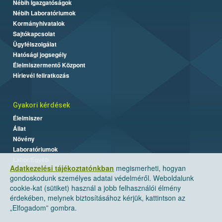
Nébih Igazgatóságok
Nébih Laboratóriumok
Kormányhivatalok
Sajtókapcsolat
Ügyfélszolgálat
Hatósági jogsegély
Élelmiszermentő Központ
Hírlevél feliratkozás
Gyakori kérdések
Élelmiszer
Állat
Növény
Laboratóriumok
Labor/Egyéb
Adatkezelési tájékoztatónkban
megismerheti, hogyan
gondoskodunk személyes adatai védelméről. Weboldalunk
cookie-kat (sütiket) használ a jobb felhasználói élmény
érdekében, melynek biztosításához kérjük, kattintson az
„Elfogadom” gombra.