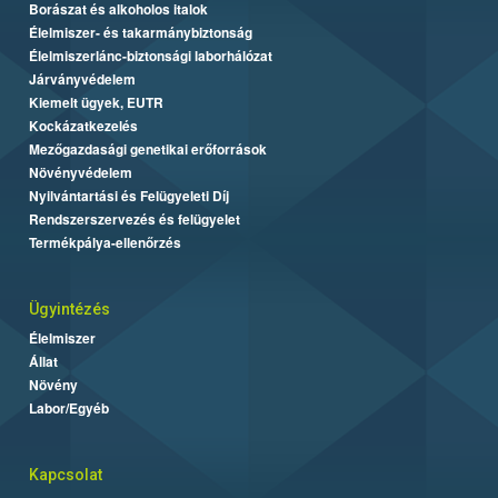
Borászat és alkoholos italok
Élelmiszer- és takarmánybiztonság
Élelmiszerlánc-biztonsági laborhálózat
Járványvédelem
Kiemelt ügyek, EUTR
Kockázatkezelés
Mezőgazdasági genetikai erőforrások
Növényvédelem
Nyilvántartási és Felügyeleti Díj
Rendszerszervezés és felügyelet
Termékpálya-ellenőrzés
Ügyintézés
Élelmiszer
Állat
Növény
Labor/Egyéb
Kapcsolat