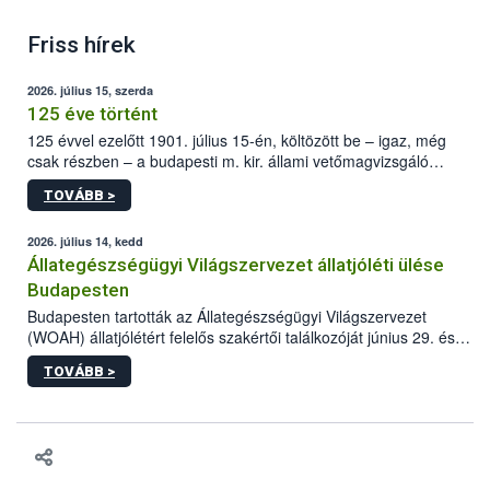
Friss hírek
2026. július 15, szerda
125 éve történt
125 évvel ezelőtt 1901. július 15-én, költözött be – igaz, még
csak részben – a budapesti m. kir. állami vetőmagvizsgáló
állomás a Kis Rókus utca 15. szám alatti, Czigler Győző által
TOVÁBB >
tervezett új épületébe.
2026. július 14, kedd
Állategészségügyi Világszervezet állatjóléti ülése
Budapesten
Budapesten tartották az Állategészségügyi Világszervezet
(WOAH) állatjólétért felelős szakértői találkozóját június 29. és
július 2. között. Az Agrár- és Élelmiszergazdaságért Felelős
TOVÁBB >
Minisztérium (AÉM) és a Nemzeti Élelmiszerlánc-biztonsági
Hivatal (Nébih) szervezésével megvalósult rendezvény célja a
gazdasági haszonállatok jólétének elősegítése volt az európai
régió országaiban. Az ülésen, több mint 50 résztvevő osztotta
meg tapasztalatait a gazdasági haszonállatok jólétének
fejlesztéséről.