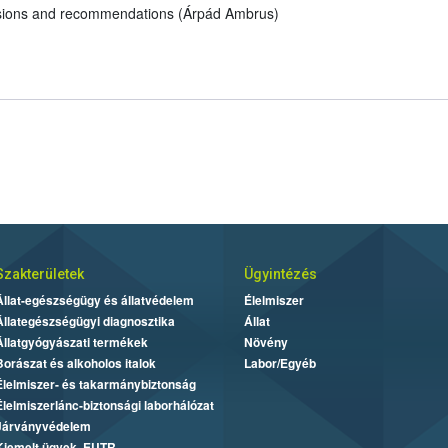
sions and recommendations (Árpád Ambrus)
Szakterületek
Ügyintézés
Állat-egészségügy és állatvédelem
Élelmiszer
Állategészségügyi diagnosztika
Állat
Állatgyógyászati termékek
Növény
Borászat és alkoholos italok
Labor/Egyéb
Élelmiszer- és takarmánybiztonság
Élelmiszerlánc-biztonsági laborhálózat
Járványvédelem
Kiemelt ügyek, EUTR