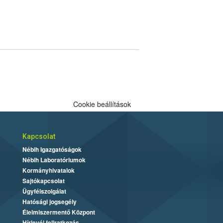
Cookie beállítások
Kapcsolat
Nébih Igazgatóságok
Nébih Laboratóriumok
Kormányhivatalok
Sajtókapcsolat
Ügyfélszolgálat
Hatósági jogsegély
Élelmiszermentő Központ
Hírlevél feliratkozás