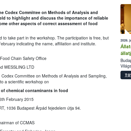
épüle
 the Codex Committee on Methods of Analysis and
eld to highlight and discuss the importance of reliable
some other aspects of correct assessment of food
 to take part in the workshop. The participation is free, but
2026. j
February indicating the name, affiliation and institute.
Álla
álla
 Food Chain Safety Office
Budap
Világ
nd WESSLING LTD
szakér
TO
the Codex Committee on Methods of Analysis and Sampling,
Az Ag
 to a scientific workshop on
Minis
bizto
 of chemical contaminants in food
megva
haszo
6th February 2015
európ
T, 1036 Budapest Árpád fejedelem útja 94.
50 ré
gazda
hairman of CCMAS