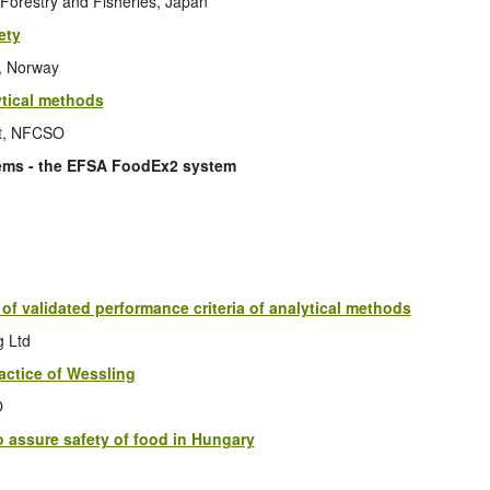
 Forestry and Fisheries, Japan
ety
e, Norway
ytical methods
nt, NFCSO
items - the EFSA FoodEx2 system
 of validated performance criteria of analytical methods
g Ltd
actice of Wessling
O
to assure safety of food in Hungary