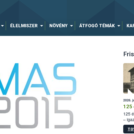
ÉLELMISZER
NÖVÉNY
ÁTFOGÓ TÉMÁK
KA
Fris
2026. j
125 
125 é
– iga
állam
TO
15. sz