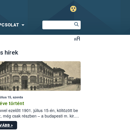
PCSOLAT
s hírek
úlius 15, szerda
éve történt
vvel ezelőtt 1901. július 15-én, költözött be
z, még csak részben – a budapesti m. kir.
i vetőmagvizsgáló állomás a Kis Rókus utca
VÁBB >
ám alatti, Czigler Győző által tervezett új