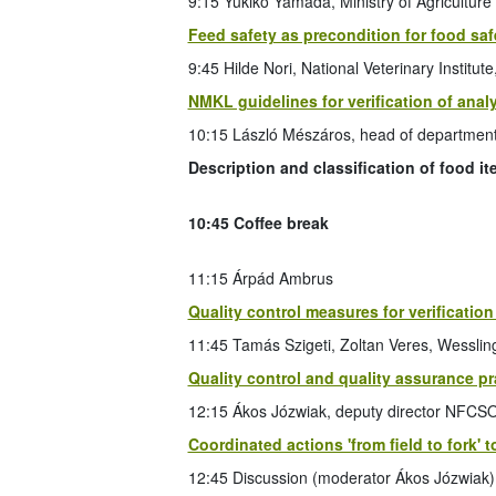
9:15 Yukiko Yamada, Ministry of Agriculture
Feed safety as precondition for food saf
9:45 Hilde Nori, National Veterinary Institut
NMKL guidelines for verification of anal
10:15 László Mészáros, head of departme
Description and classification of food 
10:45 Coffee break
11:15 Árpád Ambrus
Quality control measures for verification
11:45 Tamás Szigeti, Zoltan Veres, Wesslin
Quality control and quality assurance pr
12:15 Ákos Józwiak, deputy director NFCS
Coordinated actions 'from field to fork' 
12:45 Discussion (moderator Ákos Józwiak)