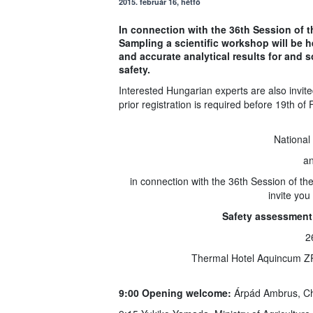
2015. február 16, hétfő
In connection with the 36th Session of
Sampling a scientific workshop will be h
and accurate analytical results for and 
safety.
Interested Hungarian experts are also invited
prior registration is required before 19th of 
National
a
in connection with the 36th Session of 
invite you
Safety assessment
2
Thermal Hotel Aquincum ZR
9:00 Opening welcome:
Árpád Ambrus, C