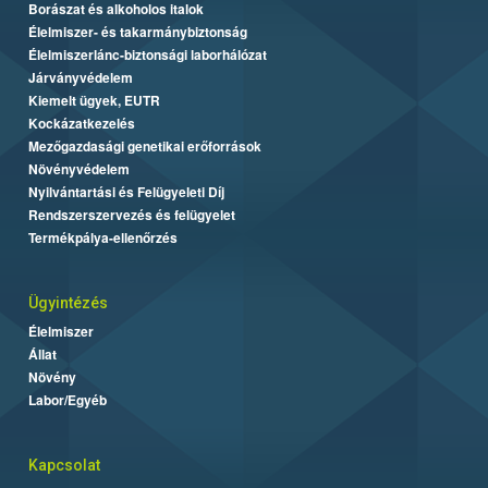
Borászat és alkoholos italok
Élelmiszer- és takarmánybiztonság
Élelmiszerlánc-biztonsági laborhálózat
Járványvédelem
Kiemelt ügyek, EUTR
Kockázatkezelés
Mezőgazdasági genetikai erőforrások
Növényvédelem
Nyilvántartási és Felügyeleti Díj
Rendszerszervezés és felügyelet
Termékpálya-ellenőrzés
Ügyintézés
Élelmiszer
Állat
Növény
Labor/Egyéb
Kapcsolat