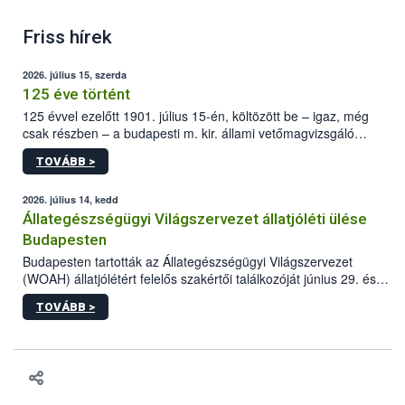
Friss hírek
2026. július 15, szerda
125 éve történt
125 évvel ezelőtt 1901. július 15-én, költözött be – igaz, még
csak részben – a budapesti m. kir. állami vetőmagvizsgáló
állomás a Kis Rókus utca 15. szám alatti, Czigler Győző által
TOVÁBB >
tervezett új épületébe.
2026. július 14, kedd
Állategészségügyi Világszervezet állatjóléti ülése
Budapesten
Budapesten tartották az Állategészségügyi Világszervezet
(WOAH) állatjólétért felelős szakértői találkozóját június 29. és
július 2. között. Az Agrár- és Élelmiszergazdaságért Felelős
TOVÁBB >
Minisztérium (AÉM) és a Nemzeti Élelmiszerlánc-biztonsági
Hivatal (Nébih) szervezésével megvalósult rendezvény célja a
gazdasági haszonállatok jólétének elősegítése volt az európai
régió országaiban. Az ülésen, több mint 50 résztvevő osztotta
meg tapasztalatait a gazdasági haszonállatok jólétének
fejlesztéséről.