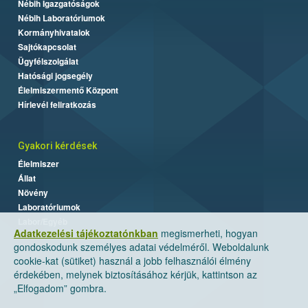
Nébih Igazgatóságok
Nébih Laboratóriumok
Kormányhivatalok
Sajtókapcsolat
Ügyfélszolgálat
Hatósági jogsegély
Élelmiszermentő Központ
Hírlevél feliratkozás
Gyakori kérdések
Élelmiszer
Állat
Növény
Laboratóriumok
Labor/Egyéb
Adatkezelési tájékoztatónkban
megismerheti, hogyan
gondoskodunk személyes adatai védelméről. Weboldalunk
cookie-kat (sütiket) használ a jobb felhasználói élmény
érdekében, melynek biztosításához kérjük, kattintson az
„Elfogadom” gombra.