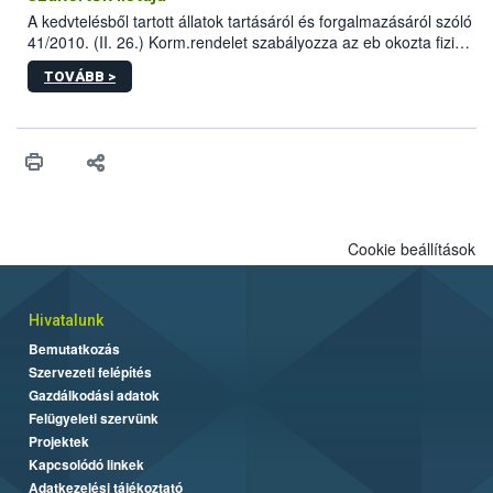
A kedvtelésből tartott állatok tartásáról és forgalmazásáról szóló
41/2010. (II. 26.) Korm.rendelet szabályozza az eb okozta fizikai
sérülés, illetve ennek veszélye keletkezésekor felmerülő
TOVÁBB >
hatósági feladatokat, valamint a veszélyes eb tartását és annak
engedélyezését. Ezen eljárások során szükség esetén be kell
vonni az ebek viselkedésének megítélésében jártas szakértőt.
Cookie beállítások
Hivatalunk
Bemutatkozás
Szervezeti felépítés
Gazdálkodási adatok
Felügyeleti szervünk
Projektek
Kapcsolódó linkek
Adatkezelési tájékoztató