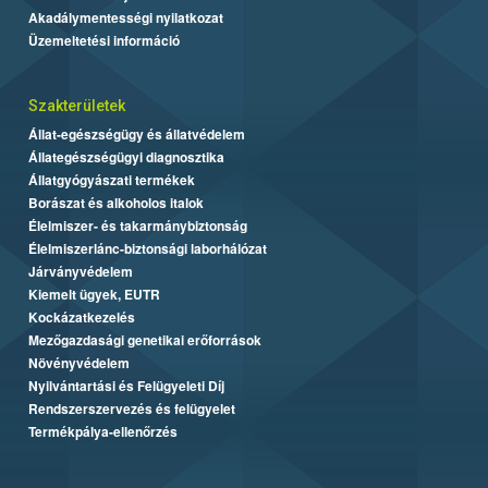
Akadálymentességi nyilatkozat
Üzemeltetési információ
Szakterületek
Állat-egészségügy és állatvédelem
Állategészségügyi diagnosztika
Állatgyógyászati termékek
Borászat és alkoholos italok
Élelmiszer- és takarmánybiztonság
Élelmiszerlánc-biztonsági laborhálózat
Járványvédelem
Kiemelt ügyek, EUTR
Kockázatkezelés
Mezőgazdasági genetikai erőforrások
Növényvédelem
Nyilvántartási és Felügyeleti Díj
Rendszerszervezés és felügyelet
Termékpálya-ellenőrzés