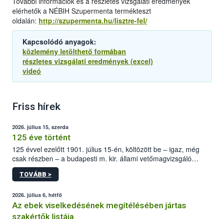
További információk és a részletes vizsgálati eredmények
elérhetők a NÉBIH Szupermenta termékteszt
oldalán:
http://szupermenta.hu/lisztre-fel/
Kapcsolódó anyagok:
közlemény letölthető formában
részletes vizsgálati eredmények (excel)
videó
Friss hírek
2026. július 15, szerda
125 éve történt
125 évvel ezelőtt 1901. július 15-én, költözött be – igaz, még
csak részben – a budapesti m. kir. állami vetőmagvizsgáló
állomás a Kis Rókus utca 15. szám alatti, Czigler Győző által
TOVÁBB >
tervezett új épületébe.
2026. július 6, hétfő
Az ebek viselkedésének megítélésében jártas
szakértők listája