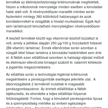
termékek az élelmiszerbiztonsági kritériumoknak megfeleltek,
hiszen a mikotoxinok mennyisége minden esetben a kimutatási
határ alatt volt. A növényvédőszer-maradék mérése során
lisztenként mintegy 380 különböző hatóanyagot és azok
bomlástermékét is vizsgálták a hivatal munkatársai. Egyik liszt
sem tartalmazott kimutatható mennyiségben növényvédőszer-
maradékot.
A tesztelt termékek között egy vitaminnal dúsított búzaliszt is
volt, amely a jelölése alapján 250 µg/100 g hozzáadott folsavat
(B9-vitamin) tartalmaz. Ennek ellenőrzése során azonban a
vizsgált tétel folsav tartalma a kimutatási határértéket sem érte
el. A Nébih ezen előállítóval szemben is hatósági eljárást indított
és élelmiszer-ellenőrzési bírságot szabott ki, valamint kötelezte
a jogsértés megszüntetésére.
Az előállítás során a technológiai-higiéniai kritériumok
megsértésére a penészgombák esetleges jelenléte utal. A
laborvizsgálatok 2 terméknél mutattak ki magasabb
penészgombaszámot. Az érintett előállítókat a Nébih
tájékoztatta, és elrendelte a teljes előállítási folyamat
felülvizsgálatát. Fontos, hogy a kimutatott penészgomba típusa
és a szennyezettség mértéke az emberi egészségre