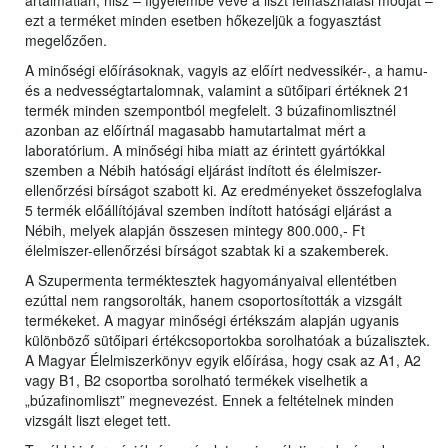
ártalmatlan, hisz – figyelembe véve a liszt felhasználási módját –
ezt a terméket minden esetben hőkezeljük a fogyasztást
megelőzően.
A minőségi előírásoknak, vagyis az előírt nedvessikér-, a hamu-
és a nedvességtartalomnak, valamint a sütőipari értéknek 21
termék minden szempontból megfelelt. 3 búzafinomlisztnél
azonban az előírtnál magasabb hamutartalmat mért a
laboratórium. A minőségi hiba miatt az érintett gyártókkal
szemben a Nébih hatósági eljárást indított és élelmiszer-
ellenőrzési bírságot szabott ki. Az eredményeket összefoglalva
5 termék előállítójával szemben indított hatósági eljárást a
Nébih, melyek alapján összesen mintegy 800.000,- Ft
élelmiszer-ellenőrzési bírságot szabtak ki a szakemberek.
A Szupermenta terméktesztek hagyományaival ellentétben
ezúttal nem rangsorolták, hanem csoportosították a vizsgált
termékeket. A magyar minőségi értékszám alapján ugyanis
különböző sütőipari értékcsoportokba sorolhatóak a búzalisztek.
A Magyar Élelmiszerkönyv egyik előírása, hogy csak az A1, A2
vagy B1, B2 csoportba sorolható termékek viselhetik a
„búzafinomliszt” megnevezést. Ennek a feltételnek minden
vizsgált liszt eleget tett.