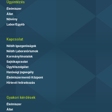
Ügyintézés
Élelmiszer
Állat
Növény
Labor/Egyéb
Kapcsolat
Nébih Igazgatóságok
Nébih Laboratóriumok
Kormányhivatalok
Sajtókapcsolat
Ügyfélszolgálat
Hatósági jogsegély
Élelmiszermentő Központ
Hírlevél feliratkozás
Gyakori kérdések
Élelmiszer
Állat