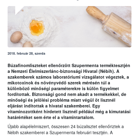
2018. február 28, szerda
Búzafinomliszteket ellenőrzött Szupermenta terméktesztjén
a Nemzeti Élelmiszerlánc-biztonsági Hivatal (Nébih). A
szakemberek számos laboratóriumi vizsgálatot végeztek, a
mikotoxinok és növényvédő szerek mérésén túl a
különböző minőségi paraméterekre is külön figyelmet
fordítottak. Biztonsági gond nem akadt a termékekkel, de
minőségi és jelölési probléma miatt végül öt lisztnél
eljárást indítottak a hivatal szakemberei. Egy
vitaminozottként hirdetett lisztnél például még a kimutatási
határértéket sem érte el a vitamintartalom.
Újabb alapélelmiszert, összesen 24 búzalisztet ellenőriztek a
Nébih szakemberei a Szupermenta februári tesztjén. A