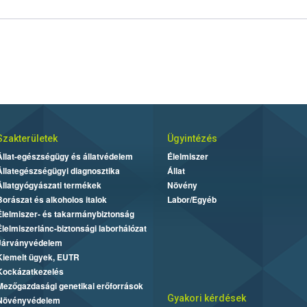
Szakterületek
Ügyintézés
Állat-egészségügy és állatvédelem
Élelmiszer
Állategészségügyi diagnosztika
Állat
Állatgyógyászati termékek
Növény
Borászat és alkoholos italok
Labor/Egyéb
Élelmiszer- és takarmánybiztonság
Élelmiszerlánc-biztonsági laborhálózat
Járványvédelem
Kiemelt ügyek, EUTR
Kockázatkezelés
Mezőgazdasági genetikai erőforrások
Gyakori kérdések
Növényvédelem