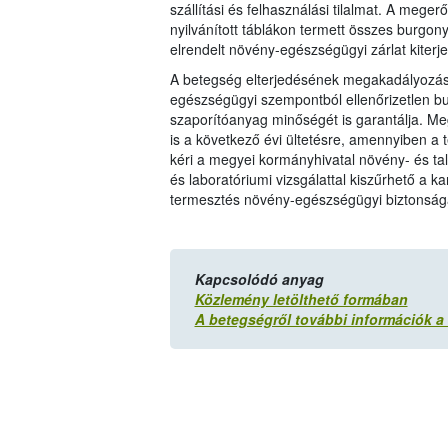
szállítási és felhasználási tilalmat. A mege
nyilvánított táblákon termett összes burgo
elrendelt növény-egészségügyi zárlat kiterj
A betegség elterjedésének megakadályozás
egészségügyi szempontból ellenőrizetlen b
szaporítóanyag minőségét is garantálja. Meg
is a következő évi ültetésre, amennyiben a t
kéri a megyei kormányhivatal növény- és tal
és laboratóriumi vizsgálattal kiszűrhető a ka
termesztés növény-egészségügyi biztonság
Kapcsolódó anyag
Közlemény letölthető formában
A betegségről további információk a