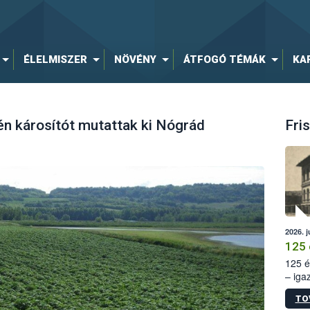
ÉLELMISZER
NÖVÉNY
ÁTFOGÓ TÉMÁK
KA
n károsítót mutattak ki Nógrád
Fris
2026. j
125 
125 é
– iga
állam
TO
15. sz