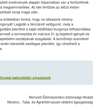
rősített eredmények alapján folyamatban van a fertőzöttnek
nya megsemmisítése. Az idei fertőzés az előző évben
esztését vonja maga után.
a érdekében fontos, hogy ne ültessünk növény-
urgonyát! Legjobb a fémzárolt vetőgumó, mely a
oldást jelenthet a saját előállítású burgonya felhasználása
ermelő a termesztési év március 31-ig bejelenti igényét és
ajvédelmi osztályának vizsgálatát. A termőhelyi szemlével
rantén károsítók esetleges jelenléte, így növelhető a
a.
 hivatal weboldalán olvashatók
Nemzeti Élelmiszerlánc-biztonsági Hivatal
Növény-, Talaj- és Agrárkörnyezet-védelmi Igazgatóság