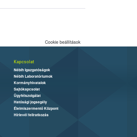
Cookie beállítások
Kapcsolat
Nébih Igazgatóságok
Nébih Laboratóriumok
Kormányhivatalok
Sajtókapcsolat
Ügyfélszolgálat
Hatósági jogsegély
Élelmiszermentő Központ
Hírlevél feliratkozás