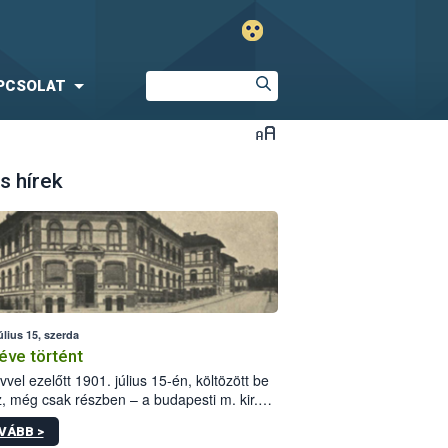
PCSOLAT
s hírek
úlius 15, szerda
éve történt
vvel ezelőtt 1901. július 15-én, költözött be
z, még csak részben – a budapesti m. kir.
i vetőmagvizsgáló állomás a Kis Rókus utca
VÁBB >
ám alatti, Czigler Győző által tervezett új