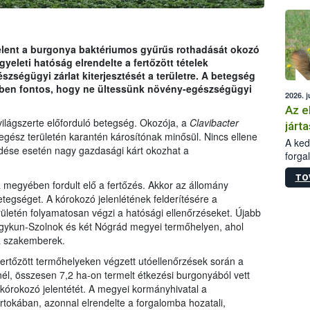
épüle
elent a burgonya baktériumos gyűrűs rothadását okozó
gyeleti hatóság elrendelte a fertőzött tételek
ségügyi zárlat kiterjesztését a területre. A betegség
ben fontos, hogy ne ültessünk növény-egészségügyi
2026. j
Az e
ilágszerte előforduló betegség. Okozója, a
Clavibacter
járta
egész területén karantén károsítónak minősül. Nincs ellene
A kedv
jedése esetén nagy gazdasági kárt okozhat a
forga
Korm.
TO
sérül
egyében fordult elő a fertőzés. Akkor az állomány
felme
tegséget. A kórokozó jelenlétének felderítésére a
veszé
letén folyamatosan végzi a hatósági ellenőrzéseket. Újabb
Ezen 
agykun-Szolnok és két Nógrád megyei termőhelyen, ahol
vonni
 a szakemberek.
jártas
fertőzött termőhelyeken végzett utóellenőrzések során a
l, összesen 7,2 ha-on termelt étkezési burgonyából vett
 kórokozó jelentétét. A megyei kormányhivatal a
rtokában, azonnal elrendelte a forgalomba hozatali,