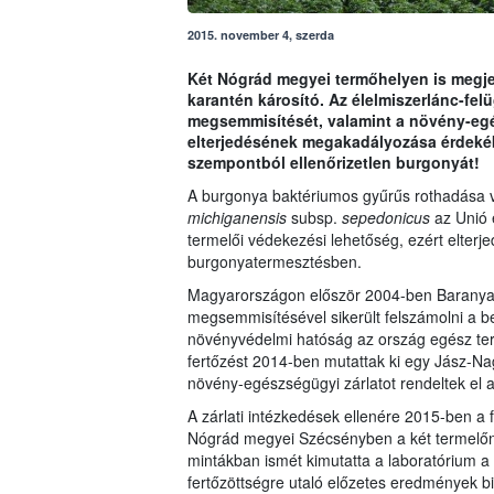
2015. november 4, szerda
Két Nógrád megyei termőhelyen is megj
karantén károsító. Az élelmiszerlánc-felü
megsemmisítését, valamint a növény-egész
elterjedésének megakadályozása érdeké
szempontból ellenőrizetlen burgonyát!
A burgonya baktériumos gyűrűs rothadása v
michiganensis
subsp.
sepedonicus
az Unió 
termelői védekezési lehetőség, ezért elter
burgonyatermesztésben.
Magyarországon először 2004-ben Baranya m
megsemmisítésével sikerült felszámolni a be
növényvédelmi hatóság az ország egész terü
fertőzést 2014-ben mutattak ki egy Jász-N
növény-egészségügyi zárlatot rendeltek el
A zárlati intézkedések ellenére 2015-ben a 
Nógrád megyei Szécsényben a két termelőné
mintákban ismét kimutatta a laboratórium a
fertőzöttségre utaló előzetes eredmények bi