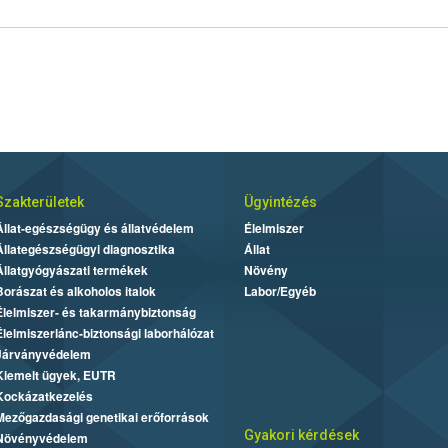
Szakterületek
Ügyintézés
Állat-egészségügy és állatvédelem
Élelmiszer
Állategészségügyi diagnosztika
Állat
Állatgyógyászati termékek
Növény
Borászat és alkoholos italok
Labor/Egyéb
Élelmiszer- és takarmánybiztonság
Élelmiszerlánc-biztonsági laborhálózat
Járványvédelem
Kiemelt ügyek, EUTR
Kockázatkezelés
Mezőgazdasági genetikai erőforrások
Gyakori kérdések
Növényvédelem