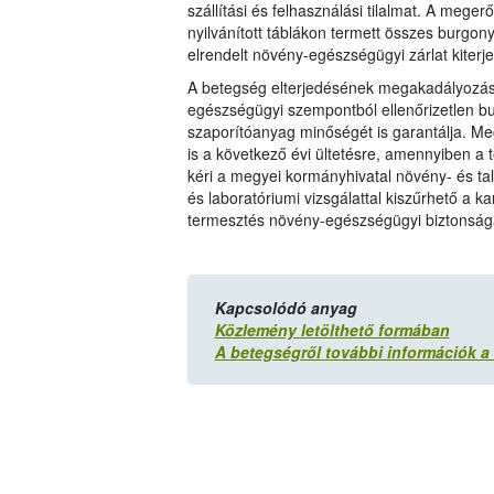
szállítási és felhasználási tilalmat. A mege
nyilvánított táblákon termett összes burgo
elrendelt növény-egészségügyi zárlat kiterj
A betegség elterjedésének megakadályozás
egészségügyi szempontból ellenőrizetlen b
szaporítóanyag minőségét is garantálja. Meg
is a következő évi ültetésre, amennyiben a t
kéri a megyei kormányhivatal növény- és tal
és laboratóriumi vizsgálattal kiszűrhető a ka
termesztés növény-egészségügyi biztonság
Kapcsolódó anyag
Közlemény letölthető formában
A betegségről további információk a