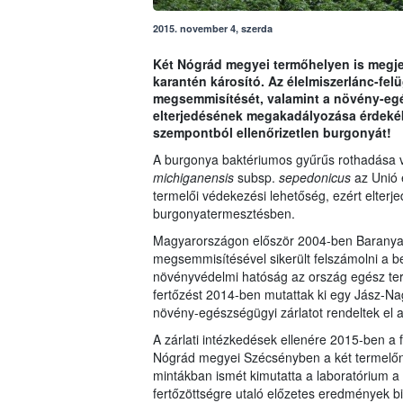
2015. november 4, szerda
Két Nógrád megyei termőhelyen is megj
karantén károsító. Az élelmiszerlánc-felü
megsemmisítését, valamint a növény-egész
elterjedésének megakadályozása érdeké
szempontból ellenőrizetlen burgonyát!
A burgonya baktériumos gyűrűs rothadása v
michiganensis
subsp.
sepedonicus
az Unió 
termelői védekezési lehetőség, ezért elter
burgonyatermesztésben.
Magyarországon először 2004-ben Baranya m
megsemmisítésével sikerült felszámolni a be
növényvédelmi hatóság az ország egész terü
fertőzést 2014-ben mutattak ki egy Jász-N
növény-egészségügyi zárlatot rendeltek el
A zárlati intézkedések ellenére 2015-ben a 
Nógrád megyei Szécsényben a két termelőné
mintákban ismét kimutatta a laboratórium a
fertőzöttségre utaló előzetes eredmények bi