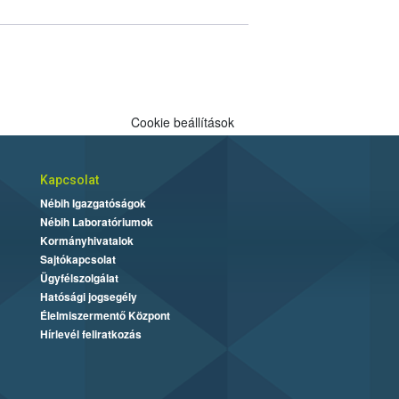
Cookie beállítások
Kapcsolat
Nébih Igazgatóságok
Nébih Laboratóriumok
Kormányhivatalok
Sajtókapcsolat
Ügyfélszolgálat
Hatósági jogsegély
Élelmiszermentő Központ
Hírlevél feliratkozás