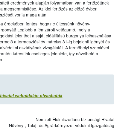
rősített eredmények alapján folyamatban van a fertőzöttnek
nya megsemmisítése. Az idei fertőzés az előző évben
esztését vonja maga után.
a érdekében fontos, hogy ne ültessünk növény-
urgonyát! Legjobb a fémzárolt vetőgumó, mely a
oldást jelenthet a saját előállítású burgonya felhasználása
ermelő a termesztési év március 31-ig bejelenti igényét és
ajvédelmi osztályának vizsgálatát. A termőhelyi szemlével
rantén károsítók esetleges jelenléte, így növelhető a
a.
 hivatal weboldalán olvashatók
Nemzeti Élelmiszerlánc-biztonsági Hivatal
Növény-, Talaj- és Agrárkörnyezet-védelmi Igazgatóság