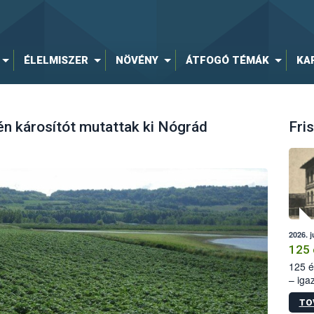
ÉLELMISZER
NÖVÉNY
ÁTFOGÓ TÉMÁK
KA
n károsítót mutattak ki Nógrád
Fris
2026. j
125 
125 é
– iga
állam
TO
15. sz