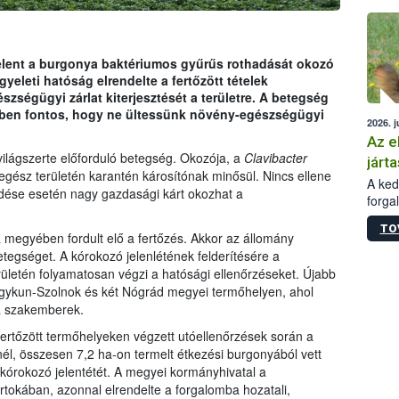
épüle
elent a burgonya baktériumos gyűrűs rothadását okozó
gyeleti hatóság elrendelte a fertőzött tételek
ségügyi zárlat kiterjesztését a területre. A betegség
ben fontos, hogy ne ültessünk növény-egészségügyi
2026. j
Az e
ilágszerte előforduló betegség. Okozója, a
Clavibacter
járta
egész területén karantén károsítónak minősül. Nincs ellene
A kedv
jedése esetén nagy gazdasági kárt okozhat a
forga
Korm.
TO
sérül
egyében fordult elő a fertőzés. Akkor az állomány
felme
tegséget. A kórokozó jelenlétének felderítésére a
veszé
letén folyamatosan végzi a hatósági ellenőrzéseket. Újabb
Ezen 
agykun-Szolnok és két Nógrád megyei termőhelyen, ahol
vonni
 a szakemberek.
jártas
fertőzött termőhelyeken végzett utóellenőrzések során a
l, összesen 7,2 ha-on termelt étkezési burgonyából vett
 kórokozó jelentétét. A megyei kormányhivatal a
rtokában, azonnal elrendelte a forgalomba hozatali,