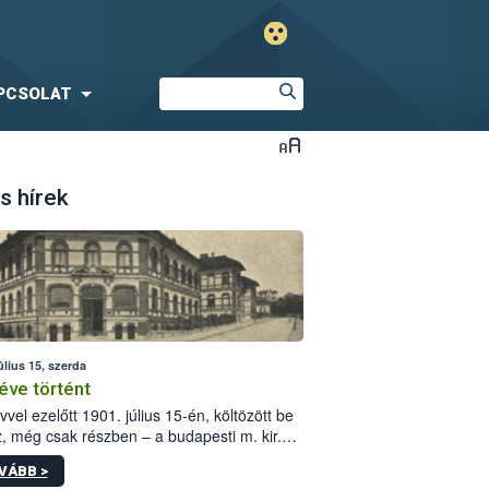
PCSOLAT
s hírek
úlius 15, szerda
éve történt
vvel ezelőtt 1901. július 15-én, költözött be
z, még csak részben – a budapesti m. kir.
i vetőmagvizsgáló állomás a Kis Rókus utca
VÁBB >
ám alatti, Czigler Győző által tervezett új