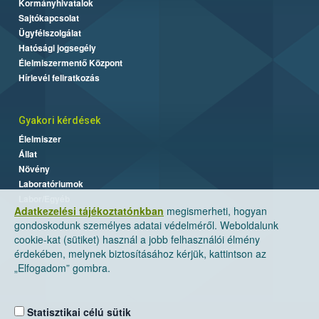
Kormányhivatalok
Sajtókapcsolat
Ügyfélszolgálat
Hatósági jogsegély
Élelmiszermentő Központ
Hírlevél feliratkozás
Gyakori kérdések
Élelmiszer
Állat
Növény
Laboratóriumok
Labor/Egyéb
Adatkezelési tájékoztatónkban
megismerheti, hogyan
gondoskodunk személyes adatai védelméről. Weboldalunk
cookie-kat (sütiket) használ a jobb felhasználói élmény
érdekében, melynek biztosításához kérjük, kattintson az
„Elfogadom” gombra.
Statisztikai célú sütik