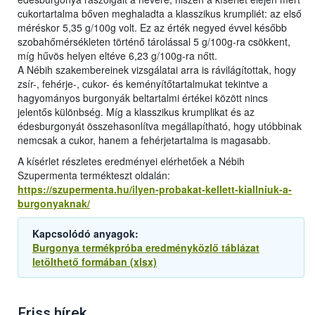
cukortartalma bőven meghaladta a klasszikus krumpliét: az első
méréskor 5,35 g/100g volt. Ez az érték negyed évvel később
szobahőmérsékleten történő tárolással 5 g/100g-ra csökkent,
míg hűvös helyen eltéve 6,23 g/100g-ra nőtt.
A Nébih szakembereinek vizsgálatai arra is rávilágítottak, hogy
zsír-, fehérje-, cukor- és keményítőtartalmukat tekintve a
hagyományos burgonyák beltartalmi értékei között nincs
jelentős különbség. Míg a klasszikus krumplikat és az
édesburgonyát összehasonlítva megállapítható, hogy utóbbinak
nemcsak a cukor, hanem a fehérjetartalma is magasabb.
A kísérlet részletes eredményei elérhetőek a Nébih
Szupermenta termékteszt oldalán:
https://szupermenta.hu/ilyen-probakat-kellett-kiallniuk-a-
burgonyaknak/
Kapcsolódó anyagok:
Burgonya termékpróba eredményközlő táblázat
letölthető formában (xlsx)
Friss hírek