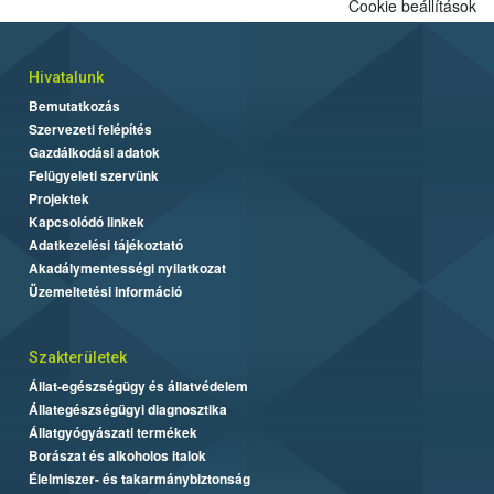
Cookie beállítások
folytatódik a növények fejlődésének nyomonkövetésével.
Hivatalunk
Bemutatkozás
Szervezeti felépítés
Gazdálkodási adatok
Felügyeleti szervünk
Projektek
Kapcsolódó linkek
Adatkezelési tájékoztató
Akadálymentességi nyilatkozat
Üzemeltetési információ
Szakterületek
Állat-egészségügy és állatvédelem
Állategészségügyi diagnosztika
Állatgyógyászati termékek
Borászat és alkoholos italok
Élelmiszer- és takarmánybiztonság