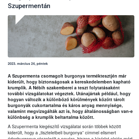
Szupermentán
2023. március 24, péntek
A Szupermenta csomagolt burgonya terméktesztjén már
kiderült, hogy biztonságosak a kereskedelemben kapható
krumplik. A Nébih szakemberei a teszt folytatásaként
további vizsgálatokat végeztek. Utánajártak például, hogy
hogyan változik a különböző körülmények között tárolt
burgonyák cukortartalma és káros anyag mennyisége,
valamint megvizsgálták azt is, hogy általánosságban van-e
különbség a krumplik beltartalma között.
A Szupermenta kiegészítő vizsgálatai során többek között
kiderült, hogy a „tiszteletbeli burgonya” címmel elismert
édesburgonya rászolgált a nevére, hiszen a kísérlet elején mért