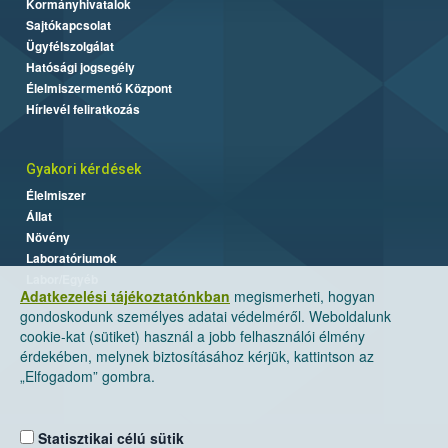
Kormányhivatalok
Sajtókapcsolat
Ügyfélszolgálat
Hatósági jogsegély
Élelmiszermentő Központ
Hírlevél feliratkozás
Gyakori kérdések
Élelmiszer
Állat
Növény
Laboratóriumok
Labor/Egyéb
Adatkezelési tájékoztatónkban
megismerheti, hogyan
gondoskodunk személyes adatai védelméről. Weboldalunk
cookie-kat (sütiket) használ a jobb felhasználói élmény
érdekében, melynek biztosításához kérjük, kattintson az
„Elfogadom” gombra.
Statisztikai célú sütik