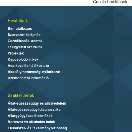
Cookie beállítások
folytatódik a növények fejlődésének nyomonkövetésével.
Hivatalunk
Bemutatkozás
Szervezeti felépítés
Gazdálkodási adatok
Felügyeleti szervünk
Projektek
Kapcsolódó linkek
Adatkezelési tájékoztató
Akadálymentességi nyilatkozat
Üzemeltetési információ
Szakterületek
Állat-egészségügy és állatvédelem
Állategészségügyi diagnosztika
Állatgyógyászati termékek
Borászat és alkoholos italok
Élelmiszer- és takarmánybiztonság