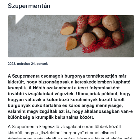
Szupermentán
2023. március 24, péntek
A Szupermenta csomagolt burgonya terméktesztjén már
kiderült, hogy biztonságosak a kereskedelemben kapható
krumplik. A Nébih szakemberei a teszt folytatásaként
további vizsgálatokat végeztek. Utánajártak például, hogy
hogyan változik a különböző körülmények között tárolt
burgonyák cukortartalma és káros anyag mennyisége,
valamint megvizsgálták azt is, hogy általánosságban van-e
különbség a krumplik beltartalma között.
A Szupermenta kiegészítő vizsgálatai során többek között
kiderült, hogy a „tiszteletbeli burgonya” címmel elismert
édesburgonya rászolgált a nevére, hiszen a kísérlet elején mért