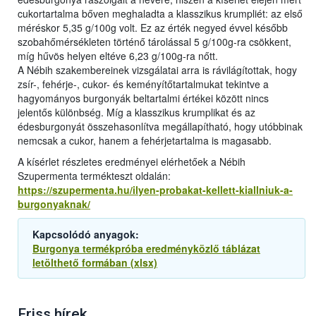
cukortartalma bőven meghaladta a klasszikus krumpliét: az első
méréskor 5,35 g/100g volt. Ez az érték negyed évvel később
szobahőmérsékleten történő tárolással 5 g/100g-ra csökkent,
míg hűvös helyen eltéve 6,23 g/100g-ra nőtt.
A Nébih szakembereinek vizsgálatai arra is rávilágítottak, hogy
zsír-, fehérje-, cukor- és keményítőtartalmukat tekintve a
hagyományos burgonyák beltartalmi értékei között nincs
jelentős különbség. Míg a klasszikus krumplikat és az
édesburgonyát összehasonlítva megállapítható, hogy utóbbinak
nemcsak a cukor, hanem a fehérjetartalma is magasabb.
A kísérlet részletes eredményei elérhetőek a Nébih
Szupermenta termékteszt oldalán:
https://szupermenta.hu/ilyen-probakat-kellett-kiallniuk-a-
burgonyaknak/
Kapcsolódó anyagok:
Burgonya termékpróba eredményközlő táblázat
letölthető formában (xlsx)
Friss hírek