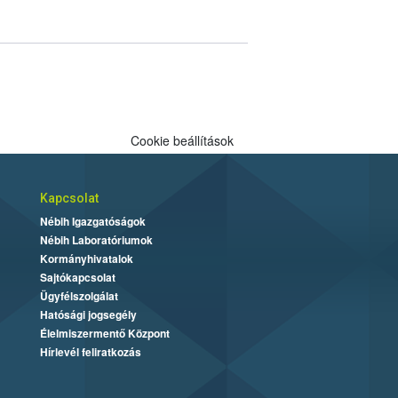
or a kedveltségi és a hatósági vizsgálat
sített eredményei alapján alakult ki. A teszt
h tordasi fajtakísérleti állomásán folytatódik
ények fejlődésének nyomonkövetésével.
Cookie beállítások
Kapcsolat
Nébih Igazgatóságok
Nébih Laboratóriumok
Kormányhivatalok
Sajtókapcsolat
Ügyfélszolgálat
Hatósági jogsegély
Élelmiszermentő Központ
Hírlevél feliratkozás