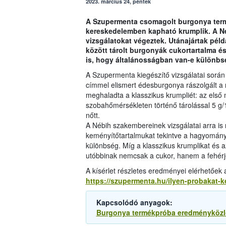
2023. március 24, péntek
A Szupermenta csomagolt burgonya termé
kereskedelemben kapható krumplik. A Né
vizsgálatokat végeztek. Utánajártak pél
között tárolt burgonyák cukortartalma é
is, hogy általánosságban van-e különbsé
A Szupermenta kiegészítő vizsgálatai során t
címmel elismert édesburgonya rászolgált a n
meghaladta a klasszikus krumpliét: az első
szobahőmérsékleten történő tárolással 5 g/
nőtt.
A Nébih szakembereinek vizsgálatai arra is rá
keményítőtartalmukat tekintve a hagyományos
különbség. Míg a klasszikus krumplikat és 
utóbbinak nemcsak a cukor, hanem a fehérj
A kísérlet részletes eredményei elérhetőek
https://szupermenta.hu/ilyen-probakat-ke
Kapcsolódó anyagok:
Burgonya termékpróba eredményközlő 