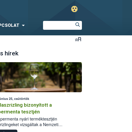
PCSOLAT
s hírek
únius 25, csütörtök
laszrizling bizonyított a
ermenta tesztjén
permenta nyári terméktesztjén
rizlingeket vizsgáltak a Nemzeti
iszerlánc-biztonsági Hivatal (Nébih)