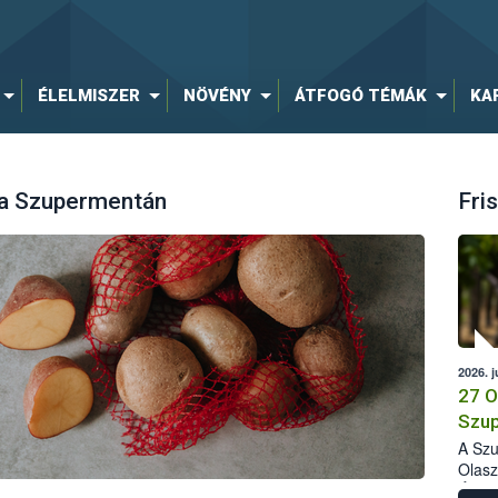
ÉLELMISZER
NÖVÉNY
ÁTFOGÓ TÉMÁK
KA
 a Szupermentán
Fris
2026. j
27 O
Szup
A Szu
Olasz
Élelm