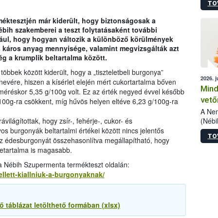
TO
szake
alá”,
ktesztjén már kiderült, hogy biztonságosak a
vizsg
bih szakemberei a teszt folytatásaként további
szemp
dául, hogy hogyan változik a különböző körülmények
vizsgá
s káros anyag mennyisége, valamint megvizsgálták azt
legke
g a krumplik beltartalma között.
öbbek között kiderült, hogy a „tiszteletbeli burgonya”
2026. j
evére, hiszen a kísérlet elején mért cukortartalma bőven
Mind
 méréskor 5,35 g/100g volt. Ez az érték negyed évvel később
vető
100g-ra csökkent, míg hűvös helyen eltéve 6,23 g/100g-ra
A Nem
(Nébi
világítottak, hogy zsír-, fehérje-, cukor- és
termé
 burgonyák beltartalmi értékei között nincs jelentős
TO
fókus
az édesburgonyát összehasonlítva megállapítható, hogy
szake
etartalma is magasabb.
kapha
 a Nébih Szupermenta termékteszt oldalán:
vetőm
llett-kiallniuk-a-burgonyaknak/
jogsz
pedig
elege
esetb
táblázat letölthető formában (xlsx)
termé