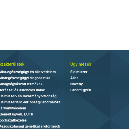
rangs
össze
a Nébi
a növ
Szakterületek
Ügyintézés
Állat-egészségügy és állatvédelem
Élelmiszer
Állategészségügyi diagnosztika
Állat
Állatgyógyászati termékek
Növény
Borászat és alkoholos italok
Labor/Egyéb
Élelmiszer- és takarmánybiztonság
Élelmiszerlánc-biztonsági laborhálózat
Járványvédelem
Kiemelt ügyek, EUTR
Kockázatkezelés
Mezőgazdasági genetikai erőforrások