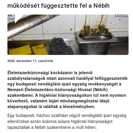
működését függesztette fel a Nébih
2020. december 17, csütörtök
Élelmiszerbiztonsági kockázatot is jelentő
szabálytalanságok miatt azonnali hatállyal felfüggesztették
egy budapesti vendéglátó-ipari egység tevékenységét a
Nemzeti Élelmiszerlánc-biztonsági Hivatal (Nébih)
szakemberei. A higiéniai hiányosságokon túl nem nyomon
követhető, valamint lejárt minőségmegőrzési idejű
alapanyagokat is találtak a létesítményben.
Egy budapesti, házhoz szállítást végző vendéglátó-ipari egység
ellenőrzése során számos súlyos higiéniai hiányosságot
tapasztaltak a Nébih szakemberei a múlt héten.