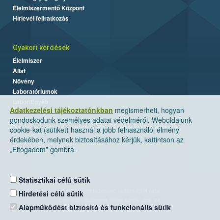
Élelmiszermentő Központ
Hírlevél feliratkozás
Gyakori kérdések
Élelmiszer
Állat
Növény
Laboratóriumok
Labor/Egyéb
Adatkezelési tájékoztatónkban
megismerheti, hogyan
gondoskodunk személyes adatai védelméről. Weboldalunk
cookie-kat (sütiket) használ a jobb felhasználói élmény
érdekében, melynek biztosításához kérjük, kattintson az
„Elfogadom” gombra.
Statisztikai célú sütik
Nemzeti Élelmiszerlánc-biztonsági Hivatal
Hirdetési célú sütik
Cím: 1024 Budapest, Keleti Károly utca. 24.
Alapműködést biztosító és funkcionális sütik
Levelezési cím: 1525 Budapest. Pf. 30.