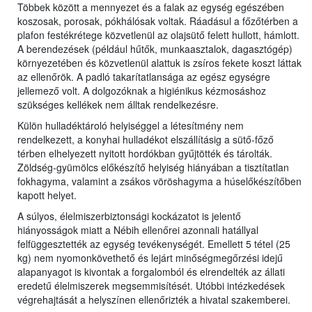
Többek között a mennyezet és a falak az egység egészében
koszosak, porosak, pókhálósak voltak. Ráadásul a főzőtérben a
plafon festékrétege közvetlenül az olajsütő felett hullott, hámlott.
A berendezések (például hűtők, munkaasztalok, dagasztógép)
környezetében és közvetlenül alattuk is zsíros fekete koszt láttak
az ellenőrök. A padló takarítatlansága az egész egységre
jellemező volt. A dolgozóknak a higiénikus kézmosáshoz
szükséges kellékek nem álltak rendelkezésre.
Külön hulladéktároló helyiséggel a létesítmény nem
rendelkezett, a konyhai hulladékot elszállításig a sütő-főző
térben elhelyezett nyitott hordókban gyűjtötték és tárolták.
Zöldség-gyümölcs előkészítő helyiség hiányában a tisztítatlan
fokhagyma, valamint a zsákos vöröshagyma a húselőkészítőben
kapott helyet.
A súlyos, élelmiszerbiztonsági kockázatot is jelentő
hiányosságok miatt a Nébih ellenőrei azonnali hatállyal
felfüggesztették az egység tevékenységét. Emellett 5 tétel (25
kg) nem nyomonkövethető és lejárt minőségmegőrzési idejű
alapanyagot is kivontak a forgalomból és elrendelték az állati
eredetű élelmiszerek megsemmisítését. Utóbbi intézkedések
végrehajtását a helyszínen ellenőrizték a hivatal szakemberei.