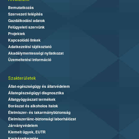
Bemutatkozás
Szervezeti felépítés
Gazdálkodási adatok
Felügyeleti szervünk
Projektek
Kapcsolódó linkek
Adatkezelési tájékoztató
Akadálymentességi nyilatkozat
Üzemeltetési információ
Szakterületek
Állat-egészségügy és állatvédelem
Állategészségügyi diagnosztika
Állatgyógyászati termékek
Borászat és alkoholos italok
Élelmiszer- és takarmánybiztonság
Élelmiszerlánc-biztonsági laborhálózat
Járványvédelem
Kiemelt ügyek, EUTR
Kockázatkezelés