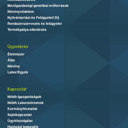
Mezőgazdasági genetikai erőforrások
Növényvédelem
Nyilvántartási és Felügyeleti Díj
Rendszerszervezés és felügyelet
Termékpálya-ellenőrzés
Ügyintézés
Élelmiszer
Állat
Növény
Labor/Egyéb
Kapcsolat
Nébih Igazgatóságok
Nébih Laboratóriumok
Kormányhivatalok
Sajtókapcsolat
Ügyfélszolgálat
Hatósági jogsegély