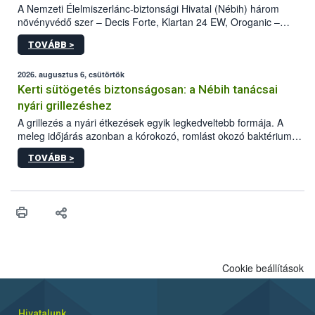
A Nemzeti Élelmiszerlánc-biztonsági Hivatal (Nébih) három
növényvédő szer – Decis Forte, Klartan 24 EW, Oroganic –
engedélyokiratát módosította, így azok a szüretet követően,
TOVÁBB >
egészen a vesszőérettség (BBCH 91) stádiumáig
felhasználhatóak a szőlőben. A kiterjesztések célja, hogy a korai
érésű szőlőkben is legyen lehetőség a károsító elleni további
2026. augusztus 6, csütörtök
védekezésre. Az Oroganic készítmény kis kiszerelésben kiskerti
Kerti sütögetés biztonságosan: a Nébih tanácsai
felhasználók számára is elérhető és ökológiai termesztésben is
nyári grillezéshez
engedélyezett.
A grillezés a nyári étkezések egyik legkedveltebb formája. A
meleg időjárás azonban a kórokozó, romlást okozó baktériumok
gyorsabb szaporodásának is kedvez. A szabadtéri sütögetés
TOVÁBB >
ezért nem csupán a megfelelő sütési technikáról szól: legalább
ilyen fontos az alapanyagok biztonságos kezelése, az alapvető
higiéniai szabályok betartása, a megfelelő hőkezelés, valamint a
maradékok szakszerű tárolása. A Nemzeti Élelmiszerlánc-
biztonsági Hivatal (Nébih) Oktatási Programja összegyűjtötte a
biztonságos grillezés legfontosabb tudnivalóit.
Cookie beállítások
Hivatalunk