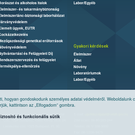
Borászat és alkoholos italok
Labor/Egyéb
Élelmiszer- és takarmánybiztonság
Élelmiszerlánc-biztonsági laborhálózat
Járványvédelem
Kiemelt ügyek, EUTR
Kockázatkezelés
Mezőgazdasági genetikai erőforrások
Gyakori kérdések
Növényvédelem
Nyilvántartási és Felügyeleti Díj
Élelmiszer
Rendszerszervezés és felügyelet
Állat
Termékpálya-ellenőrzés
Növény
Laboratóriumok
Labor/Egyéb
, hogyan gondoskodunk személyes adatai védelméről. Weboldalunk cook
jük, kattintson az „Elfogadom” gombra.
Nemzeti Élelmiszerlánc-biztonsági Hivatal
E-mail:
ugyfelszolgalat@nebih.gov.hu
tosító és funkcionális sütik
Cím: 1024 Budapest, Keleti Károly utca. 24.
Zöld szám: 06-80/263-244
Levelezési cím: 1525 Budapest. Pf. 30.
Telefon: 06-1/ 336-9000
Fax: 06-1/336-9479