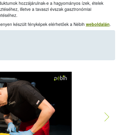
oduktumok hozzájárulnak-e a hagyományos ízek, ételek
ztéséhez, illetve a tavaszi évszak gasztronómiai
etéséhez.
ersenyen készült fényképek elérhetőek a Nébih
weboldalán
.