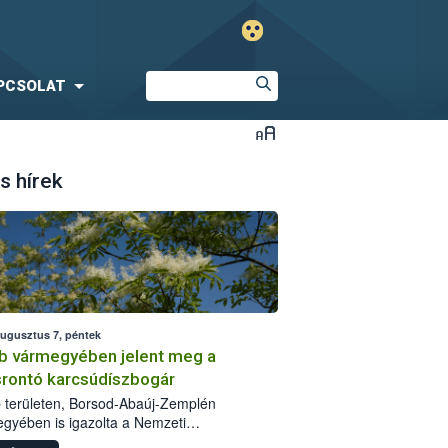
PCSOLAT
s hírek
augusztus 7, péntek
b vármegyében jelent meg a
srontó karcsúdíszbogár
 területen, Borsod-Abaúj-Zemplén
gyében is igazolta a Nemzeti
iszerlánc-biztonsági Hivatal (Nébih) a