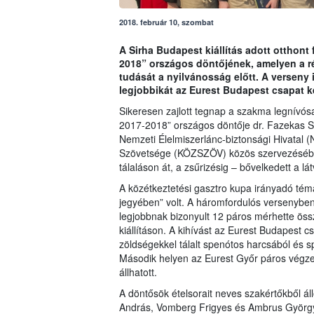
2018. február 10, szombat
A Sirha Budapest kiállítás adott otthont
2018” országos döntőjének, amelyen a r
tudását a nyilvánosság előtt. A verseny
legjobbikát az Eurest Budapest csapat ké
Sikeresen zajlott tegnap a szakma legnívó
2017-2018” országos döntője dr. Fazekas S
Nemzeti Élelmiszerlánc-biztonsági Hivatal 
Szövetsége (KÖZSZÖV) közös szervezésében.
tálaláson át, a zsűrizésig – bővelkedett a 
A közétkeztetési gasztro kupa irányadó té
jegyében” volt. A háromfordulós versenyben
legjobbnak bizonyult 12 páros mérhette össz
kiállításon. A kihívást az Eurest Budapest c
zöldségekkel tálalt spenótos harcsából és 
Második helyen az Eurest Győr páros végze
állhatott.
A döntősök ételsorait neves szakértőkből ál
András, Vomberg Frigyes és Ambrus György - 