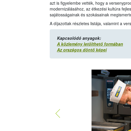
azt is figyelembe vették, hogy a versenypr
modernizálásához, az étkezési kultúra fejles
sajátosságainak és szokásainak megismert
A díjazottak részletes listája, valamint a v
Kapcsolódó anyagok:
A közlemény letölthető formában
Az országos döntő képei