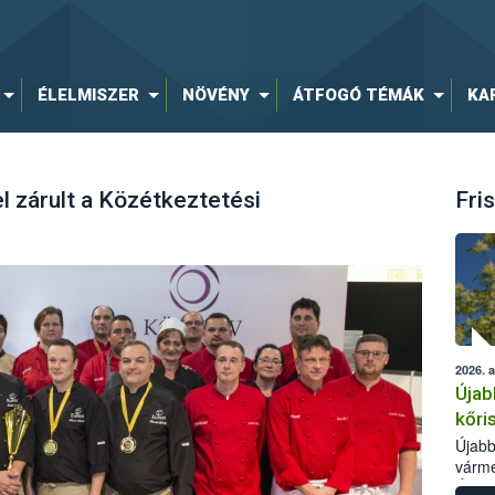
ÉLELMISZER
NÖVÉNY
ÁTFOGÓ TÉMÁK
KA
 zárult a Közétkeztetési
Fris
2026. 
Újab
kőri
Újabb
várme
Élelm