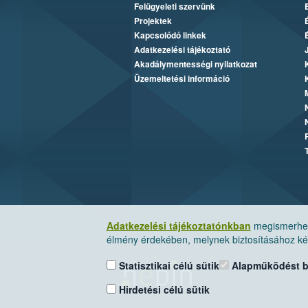
Felügyeleti szervünk
Projektek
Kapcsolódó linkek
Adatkezelési tájékoztató
Akadálymentességi nyilatkozat
Üzemeltetési információ
Adatkezelési tájékoztatónkban
megismerheti
élmény érdekében, melynek biztosításához kér
Statisztikai célú sütik
Alapműködést biz
Hirdetési célú sütik