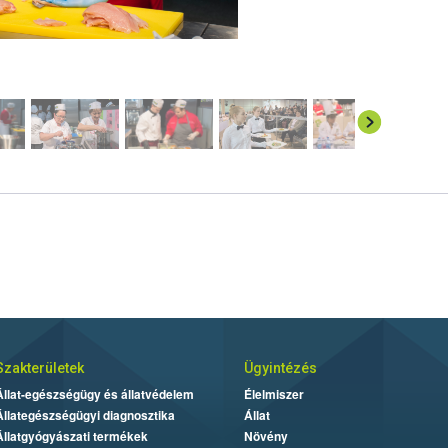
Szakterületek
Ügyintézés
Állat-egészségügy és állatvédelem
Élelmiszer
Állategészségügyi diagnosztika
Állat
Állatgyógyászati termékek
Növény