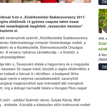
TO
kőris
jelen
talál
azono
 február 9-én a „Közétkeztetési Szakácsverseny 2017-
folyta
égiós elődöntők 12 győztes csapata mérte össze
intéz
 idei tematikájának megfelelő „tavaszváró menüsor”
össze
szítette el.
érdek
sabb versenyének számító „Közétkeztetési Szakácsverseny
2026. 
ándor földművelésügyi miniszter fővédnöksége mellett, a
Szür
(Nébih) és a Közétkeztetők, Élelmezésvezetők Országos
növé
 A verseny nyilvános záróakkordja – a főzéstől, a
szől
A Nem
látványosságokban.
(Nébi
Klart
mája idén a „Tavaszváró ételek a hagyomány és a megújulás
TO
módos
 összesen 52 csapat indult, közülük a régiós elődöntőkön a
egész
e tudását a február 9-i döntőben, a budapesti Sirha
felha
sapat nyerte a selymes csicsókalevesből, savanyított
célja
spárgával megbolondított eper krémesből álló menüjével.
lehet
tt, míg a dobogó harmadik fokára a Hungast Pécs csapat
Az Or
felha
ló zsűri – például Szatmári János, Gulyás Károly, Wolf
terme
értékelte. A bírálók a kötelezően előírt kritériumok mellett