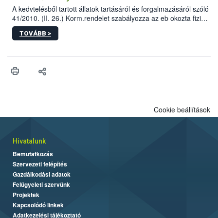
A kedvtelésből tartott állatok tartásáról és forgalmazásáról szóló
41/2010. (II. 26.) Korm.rendelet szabályozza az eb okozta fizikai
sérülés, illetve ennek veszélye keletkezésekor felmerülő
TOVÁBB >
hatósági feladatokat, valamint a veszélyes eb tartását és annak
engedélyezését. Ezen eljárások során szükség esetén be kell
vonni az ebek viselkedésének megítélésében jártas szakértőt.
Cookie beállítások
Hivatalunk
Bemutatkozás
Szervezeti felépítés
Gazdálkodási adatok
Felügyeleti szervünk
Projektek
Kapcsolódó linkek
Adatkezelési tájékoztató