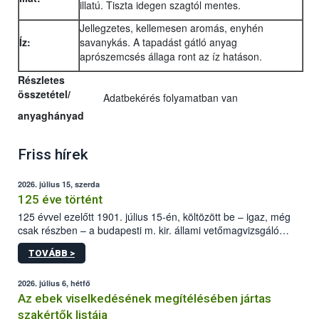
illatú. Tiszta idegen szagtól mentes.
Jellegzetes, kellemesen aromás, enyhén
Íz:
savanykás. A tapadást gátló anyag
aprószemcsés állaga ront az íz hatáson.
Részletes
összetétel/
Adatbekérés folyamatban van
anyaghányad
Friss hírek
2026. július 15, szerda
125 éve történt
125 évvel ezelőtt 1901. július 15-én, költözött be – igaz, még
csak részben – a budapesti m. kir. állami vetőmagvizsgáló
állomás a Kis Rókus utca 15. szám alatti, Czigler Győző által
TOVÁBB >
tervezett új épületébe.
2026. július 6, hétfő
Az ebek viselkedésének megítélésében jártas
szakértők listája