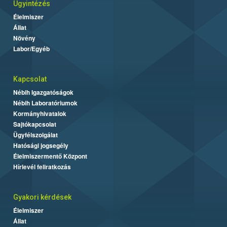
Ügyintézés
Élelmiszer
Állat
Növény
Labor/Egyéb
Kapcsolat
Nébih Igazgatóságok
Nébih Laboratóriumok
Kormányhivatalok
Sajtókapcsolat
Ügyfélszolgálat
Hatósági jogsegély
Élelmiszermentő Központ
Hírlevél feliratkozás
Gyakori kérdések
Élelmiszer
Állat