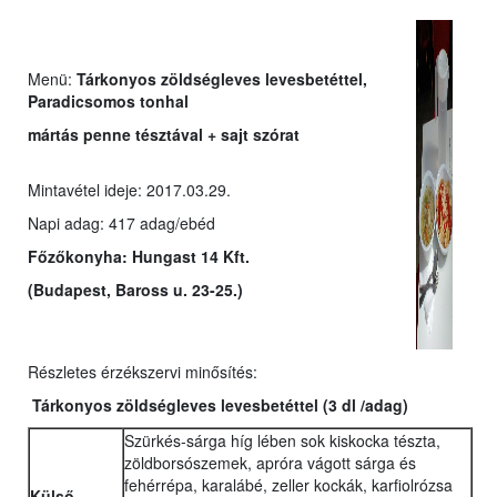
Menü:
Tárkonyos zöldségleves levesbetéttel,
Paradicsomos tonhal
mártás
penne tésztával + sajt szórat
Mintavétel ideje: 2017.03.29.
Napi adag: 417 adag/ebéd
Főzőkonyha: Hungast 14 Kft.
(Budapest, Baross u. 23-25.)
Részletes érzékszervi minősítés:
Tárkonyos zöldségleves levesbetéttel
(3 dl /adag)
Szürkés-sárga híg lében sok kiskocka tészta,
zöldborsószemek, apróra vágott sárga és
fehérrépa, karalábé, zeller kockák, karfiolrózsa
Külső