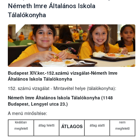
Németh Imre Általános Iskola
Tálalókonyha
Budapest XIV.ker.-152.számú vizsgálat-Németh Imre
Általános Iskola Tálalókonyha
152. számú vizsgálat - Mintavétel helye (tálalókonyha):
Németh Imre Általános Iskola Tálalókonyha (1148
Budapest, Lengyel utca 23.)
A menü minősítése:
kiválóan
nem
átlag feletti
átlag alatti
ÁTLAGOS
megfelelt
megfelelő