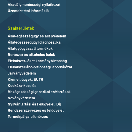
Akadálymentességi nyilatkozat
Üzemeltetési információ
Szakterületek
Állat-egészségügy és állatvédelem
Állategészségügyi diagnosztika
Állatgyógyászati termékek
Borászat és alkoholos italok
Élelmiszer- és takarmánybiztonság
Élelmiszerlánc-biztonsági laborhálózat
Járványvédelem
Kiemelt ügyek, EUTR
Kockázatkezelés
Mezőgazdasági genetikai erőforrások
Növényvédelem
Nyilvántartási és Felügyeleti Díj
Rendszerszervezés és felügyelet
Termékpálya-ellenőrzés