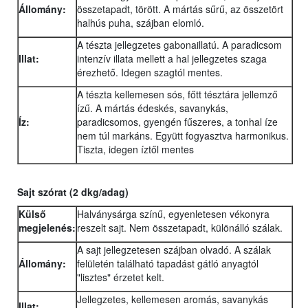
Állomány:
összetapadt, törött. A mártás sűrű, az összetört
halhús puha, szájban elomló.
A tészta jellegzetes gabonaillatú. A paradicsom
Illat:
intenzív illata mellett a hal jellegzetes szaga
érezhető. Idegen szagtól mentes.
A tészta kellemesen sós, főtt tésztára jellemző
ízű. A mártás édeskés, savanykás,
Íz:
paradicsomos, gyengén fűszeres, a tonhal íze
nem túl markáns. Együtt fogyasztva harmonikus.
Tiszta, idegen íztől mentes
Sajt szórat (2 dkg/adag)
Külső
Halványsárga színű, egyenletesen vékonyra
megjelenés:
reszelt sajt. Nem összetapadt, különálló szálak.
A sajt jellegzetesen szájban olvadó. A szálak
Állomány:
felületén található tapadást gátló anyagtól
"lisztes" érzetet kelt.
Jellegzetes, kellemesen aromás, savanykás
Illat: