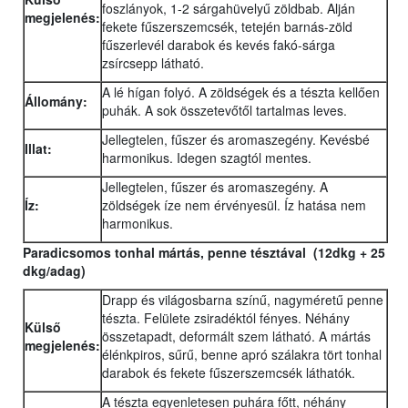
foszlányok, 1-2 sárgahüvelyű zöldbab. Alján
megjelenés:
fekete fűszerszemcsék, tetején barnás-zöld
fűszerlevél darabok és kevés fakó-sárga
zsírcsepp látható.
A lé hígan folyó. A zöldségek és a tészta kellően
Állomány:
puhák. A sok összetevőtől tartalmas leves.
Jellegtelen, fűszer és aromaszegény. Kevésbé
Illat:
harmonikus. Idegen szagtól mentes.
Jellegtelen, fűszer és aromaszegény. A
Íz:
zöldségek íze nem érvényesül. Íz hatása nem
harmonikus.
Paradicsomos tonhal mártás, penne tésztával (12dkg + 25
dkg/adag)
Drapp és világosbarna színű, nagyméretű penne
tészta. Felülete zsiradéktól fényes. Néhány
Külső
összetapadt, deformált szem látható. A mártás
megjelenés:
élénkpiros, sűrű, benne apró szálakra tört tonhal
darabok és fekete fűszerszemcsék láthatók.
A tészta egyenletesen puhára főtt, néhány