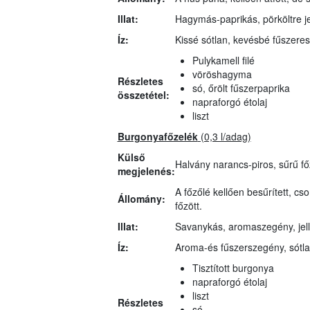
Illat:
Hagymás-paprikás, pörköltre j
Íz:
Kissé sótlan, kevésbé fűszeres
Pulykamell filé
vöröshagyma
Részletes
só, őrölt fűszerpaprika
összetétel:
napraforgó étolaj
liszt
Burgonyafőzelék
(0,3 l/adag)
Külső
Halvány narancs-piros, sűrű f
megjelenés:
A főzőlé kellően besűrített, c
Állomány:
főzött.
Illat:
Savanykás, aromaszegény, jell
Íz:
Aroma-és fűszerszegény, sótlan
Tisztított burgonya
napraforgó étolaj
liszt
Részletes
só