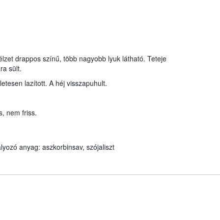
élzet drappos színű, több nagyobb lyuk látható. Teteje
a sült.
etesen lazított. A héj visszapuhult.
, nem friss.
yozó anyag: aszkorbinsav, szójaliszt