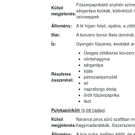
Fűszerpaprikától enyhén színe
Külső
sárgarépa kockák, különböző m
megjelenés:
zsírcseppek
Állomány:
A lé hígan folyó, opálos, a zöl
Illat:
A konzerv borsó illata dominál
Íz:
Gyengén fűszeres, kevésbé aro
Üveges zöldborsó konzerv
vöröshagyma
sárgarépa
tojás
Részletes
petrezselyemzöld
összetétel:
só
napraforgó étolaj
őrölt fűszerpaprika
liszt
Pulykapörkölt
(0,08 l/adag)
Külső
Narancs piros sűrű szaftban me
megjelenés:
hagymadarabkák, fűszerszemc
Állomány:
A hús puha, kellően átfőtt, de s