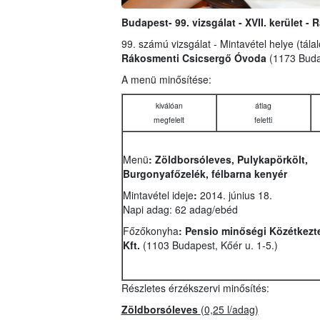
Budapest- 99. vizsgálat - XVII. kerület 
99. számú vizsgálat - Mintavétel helye (tála
Rákosmenti Csicsergő Óvoda
(1173 Buda
A menü minősítése:
kiválóan
átlag
megfelelt
feletti
Menü
: Zöldborsóleves, Pulykapörkölt,
Burgonyafőzelék, félbarna kenyér
Mintavétel ideje
:
2014. június 18.
Napi adag: 62 adag/ebéd
Főzőkonyha
:
Pensio minőségi Közétkezt
Kft.
(1103 Budapest, Kőér u. 1-5.)
Részletes érzékszervi minősítés:
Zöldborsóleves
(0,25 l/adag)