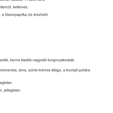
ellemző, kellemes.
, a fűszerpaprika íze érezhető.
őzelék, benne kisebb-nagyobb burgonyakockák.
somómentes, sima, szinte krémes állagú, a krumpli puhára
egtelen.
, jellegtelen.