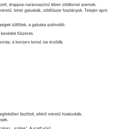
zett, drappos-narancsszínű lében zöldborsó szemek,
éretű, fehér galuskák, zöldfűszer foszlányok. Tetején apró
dségek túlfőttek, a galuska szétmálló.
, kevésbé fűszeres.
más, a konzerv borsó íze érződik.
gfelelően tisztított, eltérő méretű húskockák,
sék.
záraz, „szálas”. A szaft sűrű.