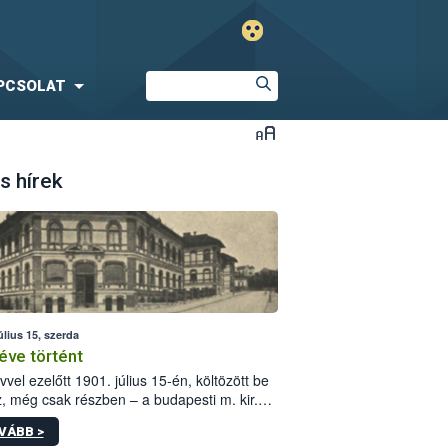
PCSOLAT
s hírek
úlius 15, szerda
éve történt
vvel ezelőtt 1901. július 15-én, költözött be
z, még csak részben – a budapesti m. kir.
i vetőmagvizsgáló állomás a Kis Rókus utca
VÁBB >
ám alatti, Czigler Győző által tervezett új