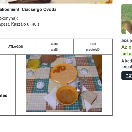
épüle
- Rákosmenti Csicsergő Óvoda
lókonyha):
pest, Kaszáló u. 48.)
2026. j
átlag
nem
Az e
ÁTLAGOS
alatti
megfelelő
járta
A kedv
forga
Korm.
TO
sérül
felme
veszé
Ezen 
etés
vonni
jártas