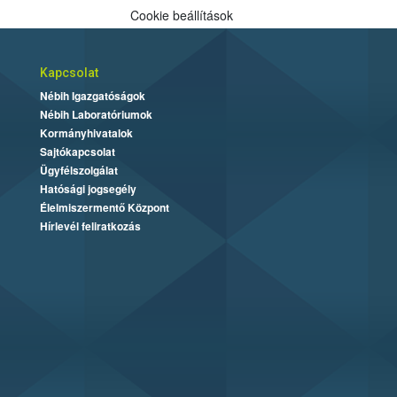
Cookie beállítások
Kapcsolat
Nébih Igazgatóságok
Nébih Laboratóriumok
Kormányhivatalok
Sajtókapcsolat
Ügyfélszolgálat
Hatósági jogsegély
Élelmiszermentő Központ
Hírlevél feliratkozás