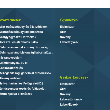
Szakterületek
Ügyintézés
Állat-egészségügy és állatvédelem
Élelmiszer
Állategészségügyi diagnosztika
Állat
Állatgyógyászati termékek
Növény
Borászat és alkoholos italok
Labor/Egyéb
Élelmiszer- és takarmánybiztonság
Élelmiszerlánc-biztonsági laborhálózat
Járványvédelem
Kiemelt ügyek, EUTR
Kockázatkezelés
Mezőgazdasági genetikai erőforrások
Gyakori kérdések
Növényvédelem
Nyilvántartási és Felügyeleti Díj
Élelmiszer
Rendszerszervezés és felügyelet
Állat
Termékpálya-ellenőrzés
Növény
Laboratóriumok
Labor/Egyéb