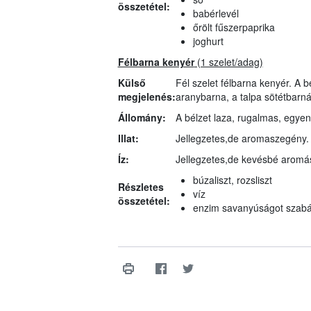
összetétel:
babérlevél
őrölt fűszerpaprika
joghurt
Félbarna kenyér
(1 szelet/adag)
Külső
Fél szelet félbarna kenyér. A b
megjelenés:
aranybarna, a talpa sötétbarnár
Állomány:
A bélzet laza, rugalmas, egyenl
Illat:
Jellegzetes,de aromaszegény.
Íz:
Jellegzetes,de kevésbé aromás
búzaliszt, rozsliszt
Részletes
víz
összetétel:
enzim savanyúságot szabál