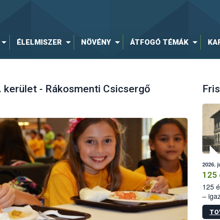
ÉLELMISZER
NÖVÉNY
ÁTFOGÓ TÉMÁK
KA
I. kerület - Rákosmenti Csicsergő
Fris
2026. j
125 
125 é
– iga
állam
TO
15. sz