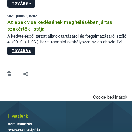
TOVÁBB >
tervezett új épületébe.
2026. július 6, hétfő
Az ebek viselkedésének megítélésében jártas
szakértők listája
A kedvtelésből tartott állatok tartásáról és forgalmazásáról szóló
41/2010. (II. 26.) Korm.rendelet szabályozza az eb okozta fizikai
sérülés, illetve ennek veszélye keletkezésekor felmerülő
TOVÁBB >
hatósági feladatokat, valamint a veszélyes eb tartását és annak
engedélyezését. Ezen eljárások során szükség esetén be kell
vonni az ebek viselkedésének megítélésében jártas szakértőt.
Cookie beállítások
Hivatalunk
Bemutatkozás
Szervezeti felépítés