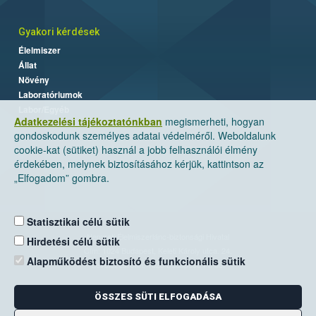
Gyakori kérdések
Élelmiszer
Állat
Növény
Laboratóriumok
Labor/Egyéb
Adatkezelési tájékoztatónkban
megismerheti, hogyan
gondoskodunk személyes adatai védelméről. Weboldalunk
cookie-kat (sütiket) használ a jobb felhasználói élmény
érdekében, melynek biztosításához kérjük, kattintson az
„Elfogadom” gombra.
Statisztikai célú sütik
Nemzeti Élelmiszerlánc-biztonsági Hivatal
Hirdetési célú sütik
Cím: 1024 Budapest, Keleti Károly utca. 24.
Alapműködést biztosító és funkcionális sütik
Levelezési cím: 1525 Budapest. Pf. 30.
ÖSSZES SÜTI ELFOGADÁSA
E-mail:
ugyfelszolgalat@nebih.gov.hu