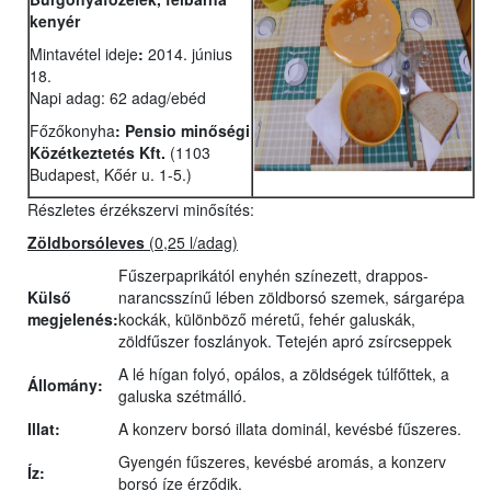
kenyér
Mintavétel ideje
:
2014. június
18.
Napi adag: 62 adag/ebéd
Főzőkonyha
:
Pensio minőségi
Közétkeztetés Kft.
(1103
Budapest, Kőér u. 1-5.)
Részletes érzékszervi minősítés:
Zöldborsóleves
(0,25 l/adag)
Fűszerpaprikától enyhén színezett, drappos-
Külső
narancsszínű lében zöldborsó szemek, sárgarépa
megjelenés:
kockák, különböző méretű, fehér galuskák,
zöldfűszer foszlányok. Tetején apró zsírcseppek
A lé hígan folyó, opálos, a zöldségek túlfőttek, a
Állomány:
galuska szétmálló.
Illat:
A konzerv borsó illata dominál, kevésbé fűszeres.
Gyengén fűszeres, kevésbé aromás, a konzerv
Íz:
borsó íze érződik.