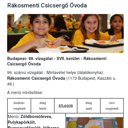
Rákosmenti Csicsergő Óvoda
Budapest- 99. vizsgálat - XVII. kerület - Rákosmenti
Csicsergő Óvoda
99. számú vizsgálat - Mintavétel helye (tálalókonyha):
Rákosmenti Csicsergő Óvoda
(1173 Budapest, Kaszáló u.
48.)
A menü minősítése:
kiválóan
átlag
átlag
nem
ÁTLAGOS
megfelelt
feletti
alatti
megfelelő
Menü
: Zöldborsóleves,
Pulykapörkölt,
Burgonyafőzelék, félbarna