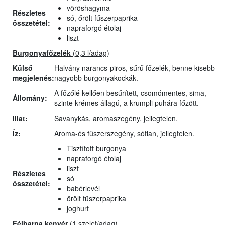
vöröshagyma
Részletes
só, őrölt fűszerpaprika
összetétel:
napraforgó étolaj
liszt
Burgonyafőzelék
(0,3 l/adag)
Külső
Halvány narancs-piros, sűrű főzelék, benne kisebb-
megjelenés:
nagyobb burgonyakockák.
A főzőlé kellően besűrített, csomómentes, sima,
Állomány:
szinte krémes állagú, a krumpli puhára főzött.
Illat:
Savanykás, aromaszegény, jellegtelen.
Íz:
Aroma-és fűszerszegény, sótlan, jellegtelen.
Tisztított burgonya
napraforgó étolaj
liszt
Részletes
só
összetétel:
babérlevél
őrölt fűszerpaprika
joghurt
Félbarna kenyér
(1 szelet/adag)