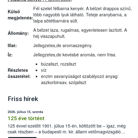
Fél szelet félbarna kenyér. A bélzet drappos színű,
Külső
több nagyobb lyuk látható. Teteje aranybarna, a
megjelenés:
talpa sötétbarnára sült.
A bélzet laza, rugalmas, egyenletesen lazított. A
Állomány:
héj visszapuhult.
Illat:
Jellegzetes,de aromaszegény.
Íz:
Jellegzetes,de kevésbé aromás, nem friss.
búzaliszt, rozsliszt
Részletes
víz
összetétel:
enzim savanyúságot szabályozó anyag:
aszkorbinsav, szójaliszt
Friss hírek
2026. július 15, szerda
125 éve történt
125 évvel ezelőtt 1901. július 15-én, költözött be – igaz, még
csak részben – a budapesti m. kir. állami vetőmagvizsgáló
állomás a Kis Rókus utca 15. szám alatti, Czigler Győző által