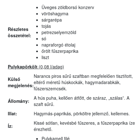
Üveges zöldborsó konzerv
vöröshagyma
sárgarépa
tojás
Részletes
petrezselyemzöld
összetétel:
só
napraforgó étolaj
őrölt fűszerpaprika
liszt
Pulykapörkölt
(0,08 l/adag)
Narancs piros sűrű szaftban megfelelően tisztított,
Külső
eltérő méretű húskockák, hagymadarabkák,
megjelenés:
fűszerszemcsék.
A hús puha, kellően átfőtt, de száraz, „szálas”. A
Állomány:
szaft sűrű.
Illat:
Hagymás-paprikás, pörköltre jellemző, kellemes.
Kissé sótlan, kevésbé fűszeres, a fűszerpaprika íze
Íz:
érezhető.
Pulykamell filé