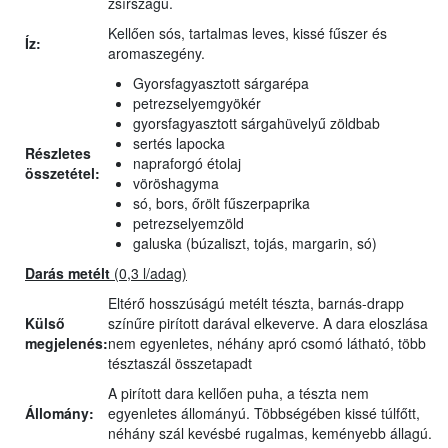
zsírszagú.
Kellően sós, tartalmas leves, kissé fűszer és
Íz:
aromaszegény.
Gyorsfagyasztott sárgarépa
petrezselyemgyökér
gyorsfagyasztott sárgahüvelyű zöldbab
sertés lapocka
Részletes
napraforgó étolaj
összetétel:
vöröshagyma
só, bors, őrölt fűszerpaprika
petrezselyemzöld
galuska (búzaliszt, tojás, margarin, só)
Darás metélt
(0,3 l/adag)
Eltérő hosszúságú metélt tészta, barnás-drapp
Külső
színűre pirított darával elkeverve. A dara eloszlása
megjelenés:
nem egyenletes, néhány apró csomó látható, több
tésztaszál összetapadt
A pirított dara kellően puha, a tészta nem
Állomány:
egyenletes állományú. Többségében kissé túlfőtt,
néhány szál kevésbé rugalmas, keményebb állagú.