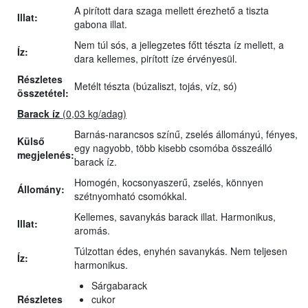
A pirított dara szaga mellett érezhető a tiszta
Illat:
gabona illat.
Nem túl sós, a jellegzetes főtt tészta íz mellett, a
Íz:
dara kellemes, pirított íze érvényesül.
Részletes
Metélt tészta (búzaliszt, tojás, víz, só)
összetétel:
Barack íz
(0,03 kg/adag)
Barnás-narancsos színű, zselés állományú, fényes,
Külső
egy nagyobb, több kisebb csomóba összeálló
megjelenés:
barack íz.
Homogén, kocsonyaszerű, zselés, könnyen
Állomány:
szétnyomható csomókkal.
Kellemes, savanykás barack illat. Harmonikus,
Illat:
aromás.
Túlzottan édes, enyhén savanykás. Nem teljesen
Íz:
harmonikus.
Sárgabarack
Részletes
cukor