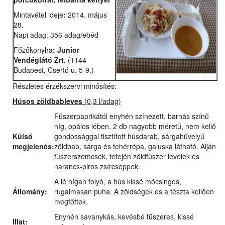
Mintavétel ideje
:
2014. május
28.
Napi adag: 356 adag/ebéd
Főzőkonyha
:
Junior
Vendéglátó Zrt.
(1144
Budapest, Csertó u. 5-9.)
Részletes érzékszervi minősítés:
Húsos zöldbableves
(0,3 l/adag)
Fűszerpaprikától enyhén színezett, barnás színű
híg, opálos lében, 2 db nagyobb méretű, nem kellő
Külső
gondossággal tisztított húsdarab, sárgahüvelyű
megjelenés:
zöldbab, sárga és fehérrépa, galuska látható. Alján
fűszerszemcsék, tetején zöldfűszer levelek és
narancs-piros zsírcseppek.
A lé hígan folyó, a hús kissé mócsingos,
Állomány:
rugalmasan puha. A zöldségek és a tészta kellően
megfőttek.
Enyhén savanykás, kevésbé fűszeres, kissé
Illat: