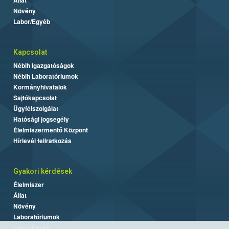
Növény
Labor/Egyéb
Kapcsolat
Nébih Igazgatóságok
Nébih Laboratóriumok
Kormányhivatalok
Sajtókapcsolat
Ügyfélszolgálat
Hatósági jogsegély
Élelmiszermentő Központ
Hírlevél feliratkozás
Gyakori kérdések
Élelmiszer
Állat
Növény
Laboratóriumok
Labor/Egyéb