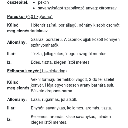
összetétel:
pektin
savanyúságot szabályozó anyag: citromsav
Porcukor
(0,01 kg/adag)
Külső
Hófehér színű, por állagú, néhány kisebb csomót
megjelenés:
tartalmaz.
Száraz, porszerű. A csomók ujjak között könnyen
Állomány:
szétnyomhatók.
Illat:
Tiszta, jellegzetes, idegen szagtól mentes.
Íz:
Édes, tiszta, idegen íztől mentes.
Félbarna kenyér
(1 szelet/adag)
Vekni formájú termékből vágott, 2 db fél szelet
Külső
kenyér. Héja egyenletesen arany barnára sült.
megjelenés:
Bélzete drappos-barna.
Állomány:
Laza, rugalmas, jól átsült.
Illat:
Enyhén savanykás, kellemes, aromás, tiszta.
Kellemes, aromás, kissé savanykás, minden
Íz:
idegen íztől mentes.