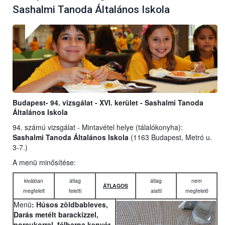
Sashalmi Tanoda Általános Iskola
Budapest- 94. vizsgálat - XVI. kerület - Sashalmi Tanoda
Általános Iskola
94. számú vizsgálat - Mintavétel helye (tálalókonyha):
Sashalmi Tanoda Általános Iskola
(1163 Budapest, Metró u.
3-7.)
A menü minősítése:
kiválóan
átlag
átlag
nem
ÁTLAGOS
megfelelt
feletti
alatti
megfelelő
Menü
: Húsos zöldbableves,
Darás metélt barackízzel,
porcukorral, félbarna kenyér