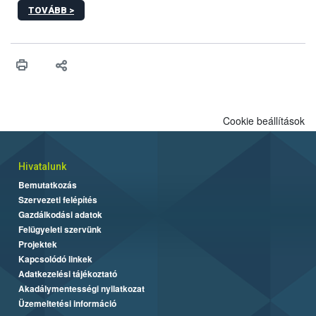
sérülés, illetve ennek veszélye keletkezésekor felmerülő
TOVÁBB >
hatósági feladatokat, valamint a veszélyes eb tartását és annak
engedélyezését. Ezen eljárások során szükség esetén be kell
vonni az ebek viselkedésének megítélésében jártas szakértőt.
Cookie beállítások
Hivatalunk
Bemutatkozás
Szervezeti felépítés
Gazdálkodási adatok
Felügyeleti szervünk
Projektek
Kapcsolódó linkek
Adatkezelési tájékoztató
Akadálymentességi nyilatkozat
Üzemeltetési információ