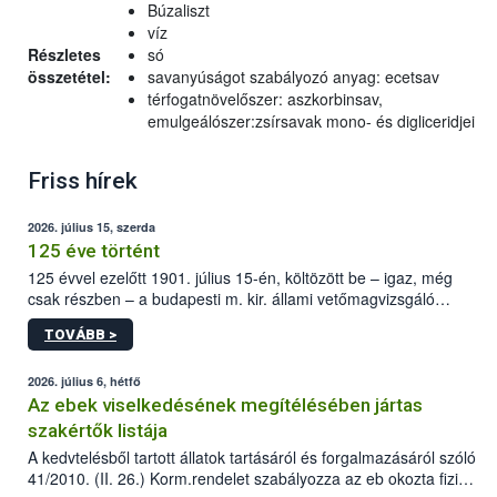
Búzaliszt
víz
Részletes
só
összetétel:
savanyúságot szabályozó anyag: ecetsav
térfogatnövelőszer: aszkorbinsav,
emulgeálószer:zsírsavak mono- és digliceridjei
Friss hírek
2026. július 15, szerda
125 éve történt
125 évvel ezelőtt 1901. július 15-én, költözött be – igaz, még
csak részben – a budapesti m. kir. állami vetőmagvizsgáló
állomás a Kis Rókus utca 15. szám alatti, Czigler Győző által
TOVÁBB >
tervezett új épületébe.
2026. július 6, hétfő
Az ebek viselkedésének megítélésében jártas
szakértők listája
A kedvtelésből tartott állatok tartásáról és forgalmazásáról szóló
41/2010. (II. 26.) Korm.rendelet szabályozza az eb okozta fizikai