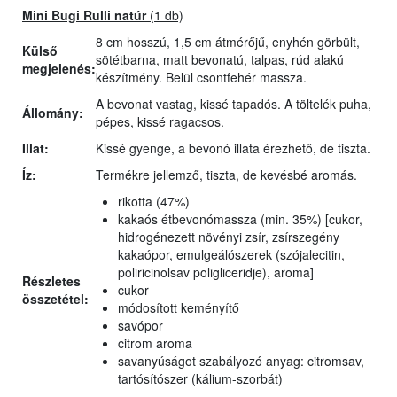
Mini Bugi Rulli natúr
(1 db)
8 cm hosszú, 1,5 cm átmérőjű, enyhén görbült,
Külső
sötétbarna, matt bevonatú, talpas, rúd alakú
megjelenés:
készítmény. Belül csontfehér massza.
A bevonat vastag, kissé tapadós. A töltelék puha,
Állomány:
pépes, kissé ragacsos.
Illat:
Kissé gyenge, a bevonó illata érezhető, de tiszta.
Íz:
Termékre jellemző, tiszta, de kevésbé aromás.
rikotta (47%)
kakaós étbevonómassza (min. 35%) [cukor,
hidrogénezett növényi zsír, zsírszegény
kakaópor, emulgeálószerek (szójalecitin,
poliricinolsav poligliceridje), aroma]
Részletes
cukor
összetétel:
módosított keményítő
savópor
citrom aroma
savanyúságot szabályozó anyag: citromsav,
tartósítószer (kálium-szorbát)