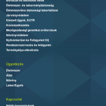
Borászat és alkoholos italok
Élelmiszer- és takarmánybiztonság
Élelmiszerlánc-biztonsági laborhálózat
Járványvédelem
Kiemelt ügyek, EUTR
Kockázatkezelés
Mezőgazdasági genetikai erőforrások
Növényvédelem
Nyilvántartási és Felügyeleti Díj
Rendszerszervezés és felügyelet
Termékpálya-ellenőrzés
Ügyintézés
Élelmiszer
Állat
Növény
Labor/Egyéb
Kapcsolat
Nébih Igazgatóságok