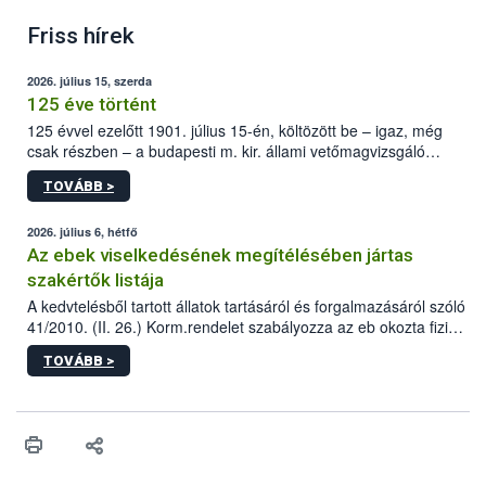
Friss hírek
2026. július 15, szerda
125 éve történt
125 évvel ezelőtt 1901. július 15-én, költözött be – igaz, még
csak részben – a budapesti m. kir. állami vetőmagvizsgáló
állomás a Kis Rókus utca 15. szám alatti, Czigler Győző által
TOVÁBB >
tervezett új épületébe.
2026. július 6, hétfő
Az ebek viselkedésének megítélésében jártas
szakértők listája
A kedvtelésből tartott állatok tartásáról és forgalmazásáról szóló
41/2010. (II. 26.) Korm.rendelet szabályozza az eb okozta fizikai
sérülés, illetve ennek veszélye keletkezésekor felmerülő
TOVÁBB >
hatósági feladatokat, valamint a veszélyes eb tartását és annak
engedélyezését. Ezen eljárások során szükség esetén be kell
vonni az ebek viselkedésének megítélésében jártas szakértőt.