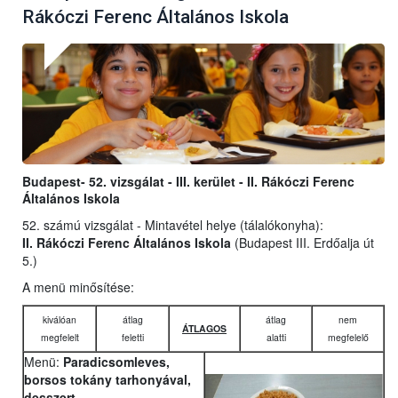
Rákóczi Ferenc Általános Iskola
Budapest- 52. vizsgálat - III. kerület - II. Rákóczi Ferenc
Általános Iskola
52. számú vizsgálat - Mintavétel helye (tálalókonyha):
II. Rákóczi Ferenc Általános Iskola
(Budapest III. Erdőalja út
5.)
A menü minősítése:
kiválóan
átlag
átlag
nem
ÁTLAGOS
megfelelt
feletti
alatti
megfelelő
Menü:
Paradicsomleves,
borsos tokány tarhonyával,
desszert