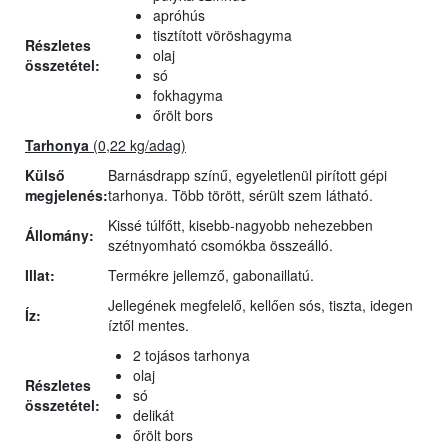
apróhús
tisztított vöröshagyma
Részletes
olaj
összetétel:
só
fokhagyma
őrölt bors
Tarhonya
(0,22 kg/adag)
Külső
Barnásdrapp színű, egyeletlenül pirított gépi
megjelenés:
tarhonya. Több törött, sérült szem látható.
Kissé túlfőtt, kisebb-nagyobb nehezebben
Állomány:
szétnyomható csomókba összeálló.
Illat:
Termékre jellemző, gabonaillatú.
Jellegének megfelelő, kellően sós, tiszta, idegen
Íz:
íztől mentes.
2 tojásos tarhonya
olaj
Részletes
só
összetétel:
delikát
őrölt bors