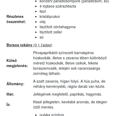
konzerv paradicsompüré (paradicsom, só)
4 tojásos száraztészta
liszt
Részletes
kristálycukor
összetétel:
olaj
tisztított vöröshagyma
tisztított zeller
só
Borsos tokány
(0,1 l/adag)
Pirospaprikától színezett barnáspiros
húskockák, illetve s zavaros lében különböző
Külső
méretű húskockák, illetve csíkok, fekete
megjelenés:
borsszemcsék, tetején sok narancssárga
zsírréteg látható.
A szaft zavaros, hígan folyó. A hús puha, de
Állomány:
néhány keményebb, rágós darab van közte.
Illat:
Jellegének megfelelő, paprikás, hagymás.
Kissé jellegtelen, kevésbé aromás, de idegen
Íz:
íztől mentes.
pulyka színhús