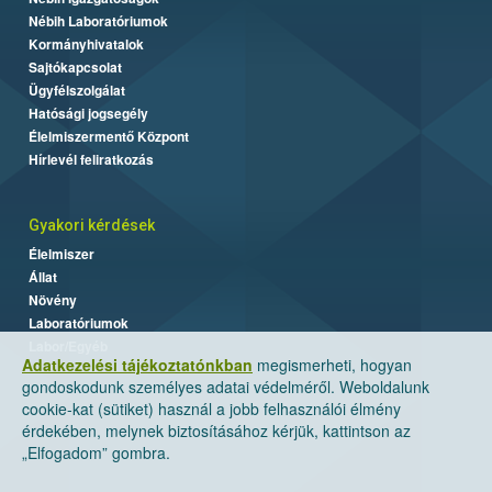
Nébih Laboratóriumok
Kormányhivatalok
Sajtókapcsolat
Ügyfélszolgálat
Hatósági jogsegély
Élelmiszermentő Központ
Hírlevél feliratkozás
Gyakori kérdések
Élelmiszer
Állat
Növény
Laboratóriumok
Labor/Egyéb
Adatkezelési tájékoztatónkban
megismerheti, hogyan
gondoskodunk személyes adatai védelméről. Weboldalunk
cookie-kat (sütiket) használ a jobb felhasználói élmény
érdekében, melynek biztosításához kérjük, kattintson az
„Elfogadom” gombra.