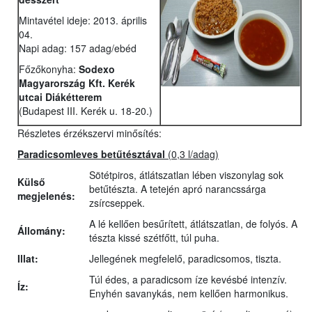
Mintavétel ideje: 2013. április
04.
Napi adag: 157 adag/ebéd
Főzőkonyha:
Sodexo
Magyarország Kft. Kerék
utcai Diákétterem
(Budapest III. Kerék u. 18-20.)
Részletes érzékszervi minősítés:
Paradicsomleves betűtésztával
(0,3 l/adag)
Sötétpiros, átlátszatlan lében viszonylag sok
Külső
betűtészta. A tetején apró narancssárga
megjelenés:
zsírcseppek.
A lé kellően besűrített, átlátszatlan, de folyós. A
Állomány:
tészta kissé szétfőtt, túl puha.
Illat:
Jellegének megfelelő, paradicsomos, tiszta.
Túl édes, a paradicsom íze kevésbé intenzív.
Íz:
Enyhén savanykás, nem kellően harmonikus.